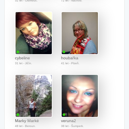
52 let - Olomouc.
72 let - Náchod.
cybeline
houbařka
31 let - Jičín.
41 let - Plzeň.
Marky Marké
veruna2
48 let - Beroun.
38 let - Šumperk.