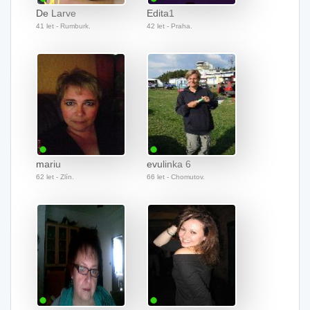
De Larve
Edita1
41 let - Rumburk.
42 let - Praha.
mariu
evulinka 6
62 let - Zlín.
66 let - Chomutov.