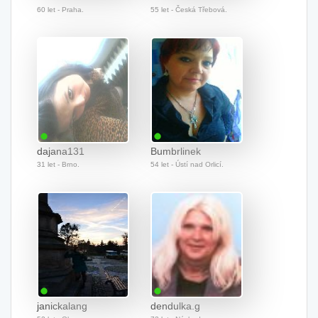
60 let - Praha.
55 let - Česká Třebová.
dajana131
Bumbrlinek
31 let - Brno.
54 let - Ústí nad Orlicí.
janickalang
dendulka.g