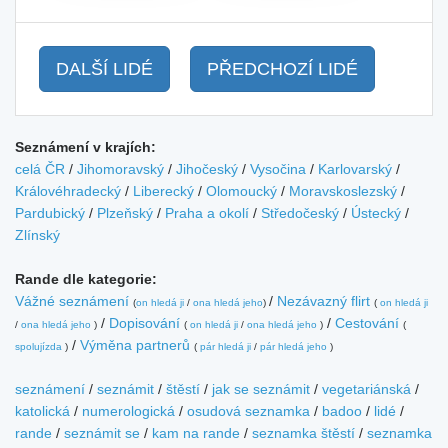
DALŠÍ LIDÉ
PŘEDCHOZÍ LIDÉ
Seznámení v krajích:
celá ČR
/
Jihomoravský
/
Jihočeský
/
Vysočina
/
Karlovarský
/
Královéhradecký
/
Liberecký
/
Olomoucký
/
Moravskoslezský
/
Pardubický
/
Plzeňský
/
Praha a okolí
/
Středočeský
/
Ústecký
/
Zlínský
Rande dle kategorie:
Vážné seznámení
/
Nezávazný flirt
(
on hledá ji
/
ona hledá jeho
)
(
on hledá ji
/
Dopisování
/
Cestování
/
ona hledá jeho
)
(
on hledá ji
/
ona hledá jeho
)
(
/
Výměna partnerů
spolujízda
)
(
pár hledá ji
/
pár hledá jeho
)
seznámení
/
seznámit
/
štěstí
/
jak se seznámit
/
vegetariánská
/
katolická
/
numerologická
/
osudová seznamka
/
badoo
/
lidé
/
rande
/
seznámit se
/
kam na rande
/
seznamka štěstí
/
seznamka