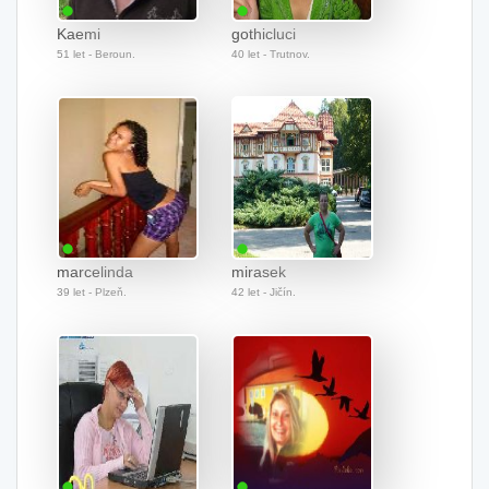
Kaemi
gothicluci
51 let - Beroun.
40 let - Trutnov.
marcelinda
mirasek
39 let - Plzeň.
42 let - Jičín.