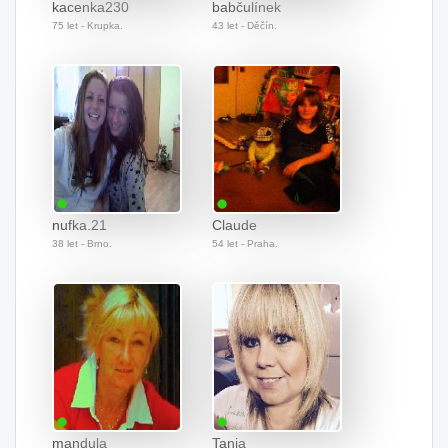
kacenka230
babčulínek
75 let - Krupka.
43 let - Děčín.
nufka.21
Claude
38 let - Brno.
54 let - Praha.
mandula
Tania