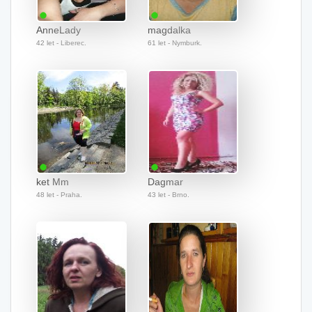
AnneLady
magdalka
42 let - Liberec.
61 let - Nymburk.
ket Mm
Dagmar
48 let - Praha.
43 let - Brno.