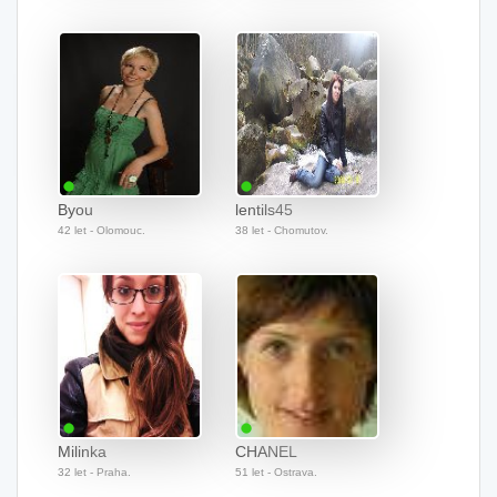
Byou
lentils45
42 let - Olomouc.
38 let - Chomutov.
Milinka
CHANEL
32 let - Praha.
51 let - Ostrava.