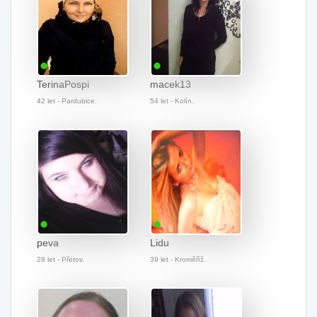
TerinaPospi
macek13
42 let - Pardubice.
54 let - Kolín.
peva
Lidu
28 let - Přerov.
39 let - Kroměříž.