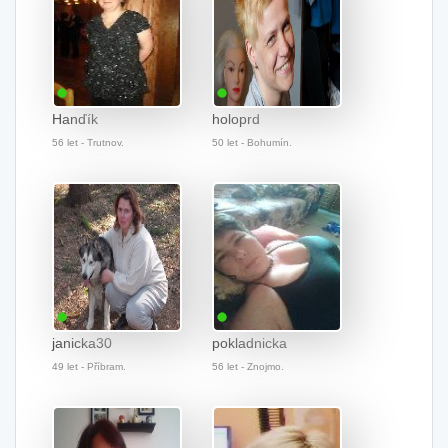
Hanďík
holoprd
56 let - Trutnov.
50 let - Bohumín.
janicka30
pokladnicka
49 let - Příbram.
56 let - Znojmo.