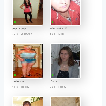
jaja a jaja
vladuska50
30 let - Chomutov.
58 let - Most.
žabajda
Zuza
64 let - Teplice.
33 let - Praha.