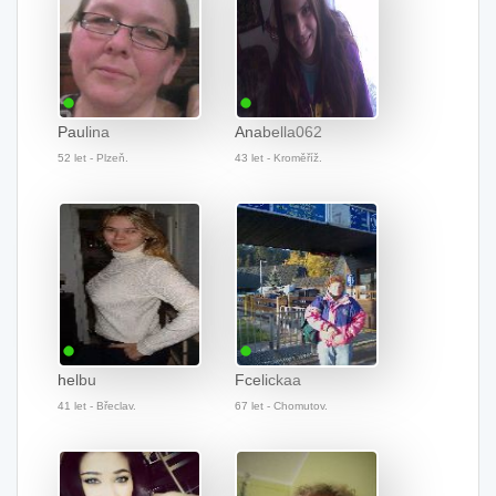
Paulina
Anabella062
52 let - Plzeň.
43 let - Kroměříž.
helbu
Fcelickaa
41 let - Břeclav.
67 let - Chomutov.