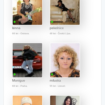
lénna
pekelnice
66 let - Ostrava.
48 let - Česká Lípa.
Monigue
miluska
68 let - Praha.
55 let - Litovel.