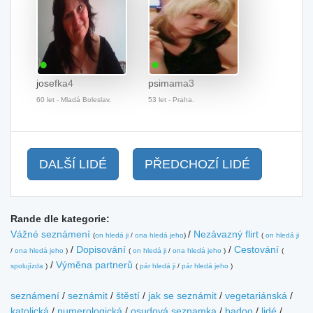
josefka4
psimama3
60 let - Mladá Boleslav.
53 let - Praha.
DALŠÍ LIDÉ
PŘEDCHOZÍ LIDÉ
Rande dle kategorie:
Vážné seznámení
/
Nezávazný flirt
(
on hledá ji
/
ona hledá jeho
)
(
on hledá ji
/
Dopisování
/
Cestování
/
ona hledá jeho
)
(
on hledá ji
/
ona hledá jeho
)
(
/
Výměna partnerů
spolujízda
)
(
pár hledá ji
/
pár hledá jeho
)
seznámení
/
seznámit
/
štěstí
/
jak se seznámit
/
vegetariánská
/
katolická
/
numerologická
/
osudová seznamka
/
badoo
/
lidé
/