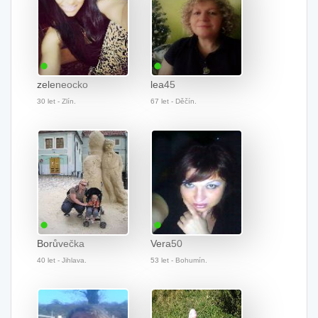
zeleneocko
lea45
30 let - Zlín.
67 let - Děčín.
Borůvečka
Vera50
40 let - Jihlava.
53 let - Bohumín.