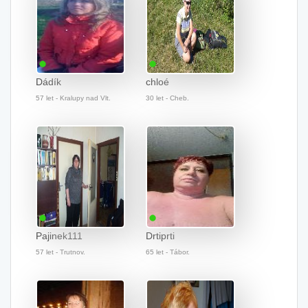
Dádík
chloé
57 let - Kralupy nad Vlt.
30 let - Cheb.
Pajinek111
Drtiprti
57 let - Trutnov.
65 let - Tábor.