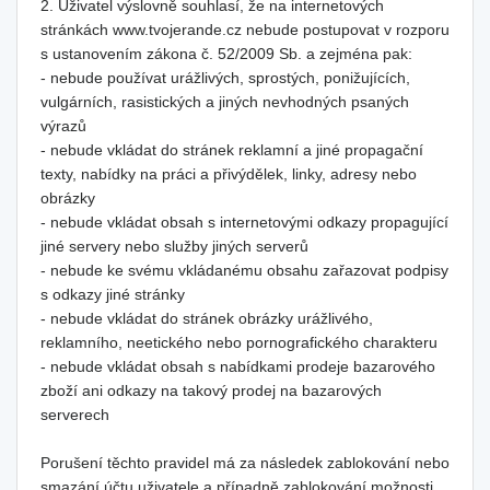
2. Uživatel výslovně souhlasí, že na internetových
stránkách www.tvojerande.cz nebude postupovat v rozporu
s ustanovením zákona č. 52/2009 Sb. a zejména pak:
- nebude používat urážlivých, sprostých, ponižujících,
vulgárních, rasistických a jiných nevhodných psaných
výrazů
- nebude vkládat do stránek reklamní a jiné propagační
texty, nabídky na práci a přivýdělek, linky, adresy nebo
obrázky
- nebude vkládat obsah s internetovými odkazy propagující
jiné servery nebo služby jiných serverů
- nebude ke svému vkládanému obsahu zařazovat podpisy
s odkazy jiné stránky
- nebude vkládat do stránek obrázky urážlivého,
reklamního, neetického nebo pornografického charakteru
- nebude vkládat obsah s nabídkami prodeje bazarového
zboží ani odkazy na takový prodej na bazarových
serverech
Porušení těchto pravidel má za následek zablokování nebo
smazání účtu uživatele a případně zablokování možnosti