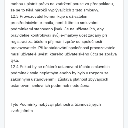
mohou uplatnit právo na zadržení pouze za předpokladu,
že se to týká nároků vyplývajících z této smlouvy.
12.3 Provozovatel komunikuje s uživatelem
prostřednictvím e-mailu, není-li těmito smluvními
podmínkami stanoveno jinak. Je na uživatelích, aby
pravidelně kontrolovali svůj e-mailový účet zadaný při
registraci za účelem přijímání zpráv od společnosti
provozovatele. Při kontaktování společnosti provozovatele
musí uživatelé uvést, kterého uživatelského účtu se zpráva
týká.
12.4 Pokud by se některé ustanovení těchto smluvních
podmínek stalo neplatným anebo by bylo v rozporu se
zákonnými ustanoveními, zůstává platnost zbývajících
ustanovení smluvních podmínek nedotčena.
Tyto Podmínky nabývají platnosti a účinnosti jejich
zveřejněním