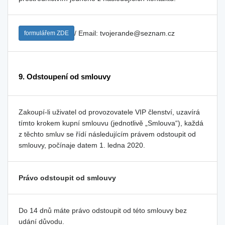
/ Email: tvojerande@seznam.cz
formulářem ZDE
9. Odstoupení od smlouvy
Zakoupí-li uživatel od provozovatele VIP členství, uzavírá
tímto krokem kupní smlouvu (jednotlivě „Smlouva“), každá
z těchto smluv se řídí následujícím právem odstoupit od
smlouvy, počínaje datem 1. ledna 2020.
Právo odstoupit od smlouvy
Do 14 dnů máte právo odstoupit od této smlouvy bez
udání důvodu.