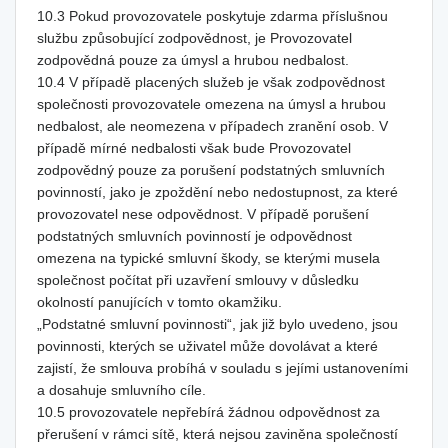
10.3 Pokud provozovatele poskytuje zdarma příslušnou
službu způsobující zodpovědnost, je Provozovatel
zodpovědná pouze za úmysl a hrubou nedbalost.
10.4 V případě placených služeb je však zodpovědnost
společnosti provozovatele omezena na úmysl a hrubou
nedbalost, ale neomezena v případech zranění osob. V
případě mírné nedbalosti však bude Provozovatel
zodpovědný pouze za porušení podstatných smluvních
povinností, jako je zpoždění nebo nedostupnost, za které
provozovatel nese odpovědnost. V případě porušení
podstatných smluvních povinností je odpovědnost
omezena na typické smluvní škody, se kterými musela
společnost počítat při uzavření smlouvy v důsledku
okolností panujících v tomto okamžiku.
„Podstatné smluvní povinnosti“, jak již bylo uvedeno, jsou
povinnosti, kterých se uživatel může dovolávat a které
zajistí, že smlouva probíhá v souladu s jejími ustanoveními
a dosahuje smluvního cíle.
10.5 provozovatele nepřebírá žádnou odpovědnost za
přerušení v rámci sítě, která nejsou zaviněna společností