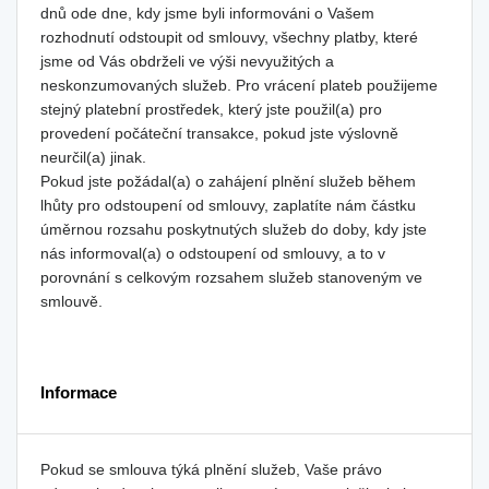
dnů ode dne, kdy jsme byli informováni o Vašem
rozhodnutí odstoupit od smlouvy, všechny platby, které
jsme od Vás obdrželi ve výši nevyužitých a
neskonzumovaných služeb. Pro vrácení plateb použijeme
stejný platební prostředek, který jste použil(a) pro
provedení počáteční transakce, pokud jste výslovně
neurčil(a) jinak.
Pokud jste požádal(a) o zahájení plnění služeb během
lhůty pro odstoupení od smlouvy, zaplatíte nám částku
úměrnou rozsahu poskytnutých služeb do doby, kdy jste
nás informoval(a) o odstoupení od smlouvy, a to v
porovnání s celkovým rozsahem služeb stanoveným ve
smlouvě.
Informace
Pokud se smlouva týká plnění služeb, Vaše právo