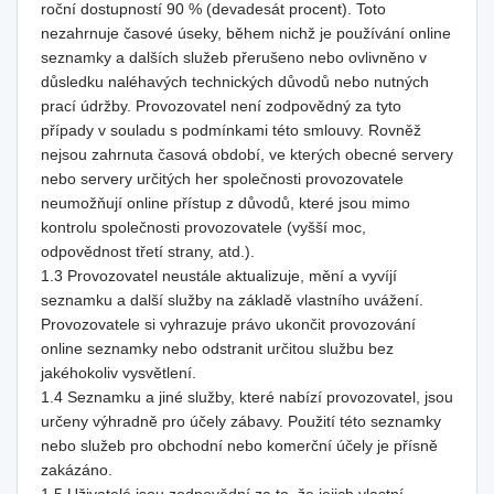
roční dostupností 90 % (devadesát procent). Toto
nezahrnuje časové úseky, během nichž je používání online
seznamky a dalších služeb přerušeno nebo ovlivněno v
důsledku naléhavých technických důvodů nebo nutných
prací údržby. Provozovatel není zodpovědný za tyto
případy v souladu s podmínkami této smlouvy. Rovněž
nejsou zahrnuta časová období, ve kterých obecné servery
nebo servery určitých her společnosti provozovatele
neumožňují online přístup z důvodů, které jsou mimo
kontrolu společnosti provozovatele (vyšší moc,
odpovědnost třetí strany, atd.).
1.3 Provozovatel neustále aktualizuje, mění a vyvíjí
seznamku a další služby na základě vlastního uvážení.
Provozovatele si vyhrazuje právo ukončit provozování
online seznamky nebo odstranit určitou službu bez
jakéhokoliv vysvětlení.
1.4 Seznamku a jiné služby, které nabízí provozovatel, jsou
určeny výhradně pro účely zábavy. Použití této seznamky
nebo služeb pro obchodní nebo komerční účely je přísně
zakázáno.