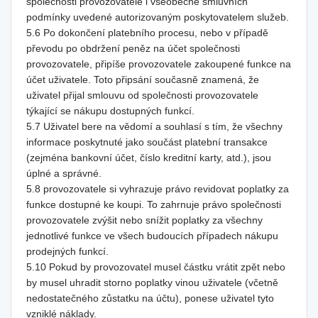
společnosti provozovatele i všeobecné smluvních
podmínky uvedené autorizovaným poskytovatelem služeb.
5.6 Po dokončení platebního procesu, nebo v případě
převodu po obdržení peněz na účet společnosti
provozovatele, připíše provozovatele zakoupené funkce na
účet uživatele. Toto připsání současně znamená, že
uživatel přijal smlouvu od společnosti provozovatele
týkající se nákupu dostupných funkcí.
5.7 Uživatel bere na vědomí a souhlasí s tím, že všechny
informace poskytnuté jako součást platební transakce
(zejména bankovní účet, číslo kreditní karty, atd.), jsou
úplné a správné.
5.8 provozovatele si vyhrazuje právo revidovat poplatky za
funkce dostupné ke koupi. To zahrnuje právo společnosti
provozovatele zvýšit nebo snížit poplatky za všechny
jednotlivé funkce ve všech budoucích případech nákupu
prodejných funkcí.
5.10 Pokud by provozovatel musel částku vrátit zpět nebo
by musel uhradit storno poplatky vinou uživatele (včetně
nedostatečného zůstatku na účtu), ponese uživatel tyto
vzniklé náklady.