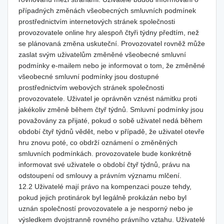
případných změnách všeobecných smluvních podmínek
prostřednictvím internetových stránek společnosti
provozovatele online hry alespoň čtyři týdny předtím, než
se plánovaná změna uskuteční. Provozovatel rovněž může
zaslat svým uživatelům změněné všeobecné smluvní
podmínky e-mailem nebo je informovat o tom, že změněné
všeobecné smluvní podmínky jsou dostupné
prostřednictvím webových stránek společnosti
provozovatele. Uživatel je oprávněn vznést námitku proti
jakékoliv změně během čtyř týdnů. Smluvní podmínky jsou
považovány za přijaté, pokud o sobě uživatel nedá během
období čtyř týdnů vědět, nebo v případě, že uživatel otevře
hru znovu poté, co obdrží oznámení o změněných
smluvních podmínkách. provozovatele bude konkrétně
informovat své uživatele o období čtyř týdnů, právu na
odstoupení od smlouvy a právním významu mlčení.
12.2 Uživatelé mají právo na kompenzaci pouze tehdy,
pokud jejich protinárok byl legálně prokázán nebo byl
uznán společností provozovatele a je nesporný nebo je
výsledkem dvojstranně rovného právního vztahu. Uživatelé