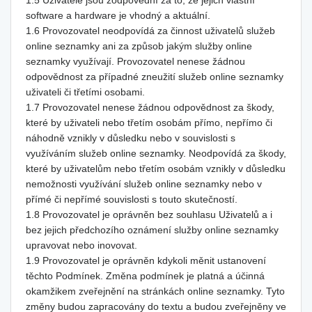
1.5 Uživatelé jsou zodpovědní za to, že jejich vlastní
software a hardware je vhodný a aktuální.
1.6 Provozovatel neodpovídá za činnost uživatelů služeb
online seznamky ani za způsob jakým služby online
seznamky využívají. Provozovatel nenese žádnou
odpovědnost za případné zneužití služeb online seznamky
uživateli či třetími osobami.
1.7 Provozovatel nenese žádnou odpovědnost za škody,
které by uživateli nebo třetím osobám přímo, nepřímo či
náhodně vznikly v důsledku nebo v souvislosti s
využíváním služeb online seznamky. Neodpovídá za škody,
které by uživatelům nebo třetím osobám vznikly v důsledku
nemožnosti využívání služeb online seznamky nebo v
přímé či nepřímé souvislosti s touto skutečností.
1.8 Provozovatel je oprávněn bez souhlasu Uživatelů a i
bez jejich předchozího oznámení služby online seznamky
upravovat nebo inovovat.
1.9 Provozovatel je oprávněn kdykoli měnit ustanovení
těchto Podmínek. Změna podmínek je platná a účinná
okamžikem zveřejnění na stránkách online seznamky. Tyto
změny budou zapracovány do textu a budou zveřejněny ve