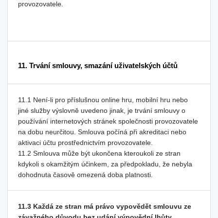
provozovatele.
11. Trvání smlouvy, smazání uživatelských účtů
11.1 Není-li pro příslušnou online hru, mobilní hru nebo
jiné služby výslovně uvedeno jinak, je trvání smlouvy o
používání internetových stránek společnosti provozovatele
na dobu neurčitou. Smlouva počíná při akreditaci nebo
aktivaci účtu prostřednictvím provozovatele.
11.2 Smlouva může být ukončena kteroukoli ze stran
kdykoli s okamžitým účinkem, za předpokladu, že nebyla
dohodnuta časově omezená doba platnosti.
11.3 Každá ze stran má právo vypovědět smlouvu ze
závažného důvodu bez udání výpovědní lhůty.