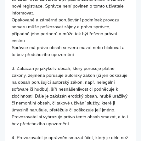
nové registrace. Správce není povinen o tomto uživatele
informovat.
Opakované a záměrné porušování podmínek provozu
serveru může poškozovat zájmy a práva správce,
případně jeho partnerů a může tak být řešeno právní
cestou.
Správce má právo obsah serveru mazat nebo blokovat a
to bez předchozího upozornění.
3. Zakázán je jakýkoliv obsah, který porušuje platné
zákony, zejména porušuje autorský zákon (či jen odkazuje
na obsah porušující autorský zákon, např. nelegální
software či hudbu), šíří nesnášenlivost či podněcuje k
zločinnosti. Dále je zakázán erotický obsah, hrubě urážlivý
či nemorální obsah, či takové užívání služby, které ji
úmyslně narušuje, přetěžuje či poškozuje její jméno.
Provozovatel si vyhrazuje právo tento obsah smazat, a to i
bez předchozího upozornění.
4. Provozovatel je oprávněn smazat účet, který je déle než