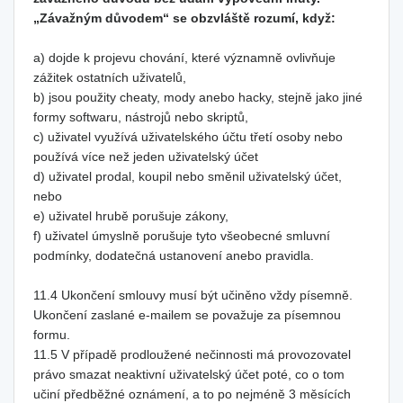
„Závažným důvodem“ se obzvláště rozumí, když:
a) dojde k projevu chování, které významně ovlivňuje
zážitek ostatních uživatelů,
b) jsou použity cheaty, mody anebo hacky, stejně jako jiné
formy softwaru, nástrojů nebo skriptů,
c) uživatel využívá uživatelského účtu třetí osoby nebo
používá více než jeden uživatelský účet
d) uživatel prodal, koupil nebo směnil uživatelský účet,
nebo
e) uživatel hrubě porušuje zákony,
f) uživatel úmyslně porušuje tyto všeobecné smluvní
podmínky, dodatečná ustanovení anebo pravidla.
11.4 Ukončení smlouvy musí být učiněno vždy písemně.
Ukončení zaslané e-mailem se považuje za písemnou
formu.
11.5 V případě prodloužené nečinnosti má provozovatel
právo smazat neaktivní uživatelský účet poté, co o tom
učiní předběžné oznámení, a to po nejméně 3 měsících