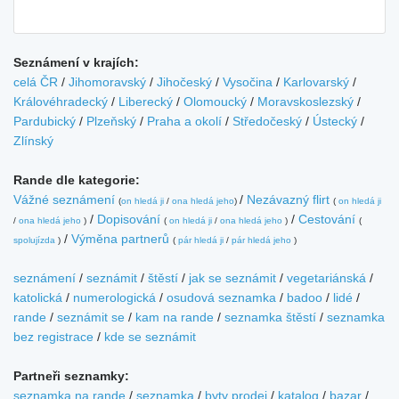
Seznámení v krajích:
celá ČR
/
Jihomoravský
/
Jihočeský
/
Vysočina
/
Karlovarský
/
Královéhradecký
/
Liberecký
/
Olomoucký
/
Moravskoslezský
/
Pardubický
/
Plzeňský
/
Praha a okolí
/
Středočeský
/
Ústecký
/
Zlínský
Rande dle kategorie:
Vážné seznámení
/
Nezávazný flirt
(
on hledá ji
/
ona hledá jeho
)
(
on hledá ji
/
Dopisování
/
Cestování
/
ona hledá jeho
)
(
on hledá ji
/
ona hledá jeho
)
(
/
Výměna partnerů
spolujízda
)
(
pár hledá ji
/
pár hledá jeho
)
seznámení
/
seznámit
/
štěstí
/
jak se seznámit
/
vegetariánská
/
katolická
/
numerologická
/
osudová seznamka
/
badoo
/
lidé
/
rande
/
seznámit se
/
kam na rande
/
seznamka štěstí
/
seznamka
bez registrace
/
kde se seznámit
Partneři seznamky:
seznamka na rande
/
seznamka
/
byty prodej
/
katalog
/
bazar
/