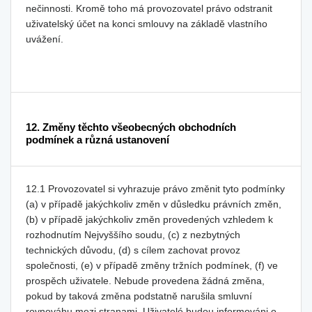
nečinnosti. Kromě toho má provozovatel právo odstranit
uživatelský účet na konci smlouvy na základě vlastního
uvážení.
12. Změny těchto všeobecných obchodních
podmínek a různá ustanovení
12.1 Provozovatel si vyhrazuje právo změnit tyto podmínky
(a) v případě jakýchkoliv změn v důsledku právních změn,
(b) v případě jakýchkoliv změn provedených vzhledem k
rozhodnutím Nejvyššího soudu, (c) z nezbytných
technických důvodu, (d) s cílem zachovat provoz
společnosti, (e) v případě změny tržních podmínek, (f) ve
prospěch uživatele. Nebude provedena žádná změna,
pokud by taková změna podstatně narušila smluvní
rovnováhu mezi stranami. Uživatelé budou informováni o