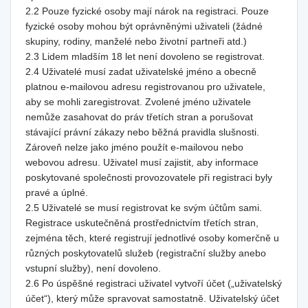
2.2 Pouze fyzické osoby mají nárok na registraci. Pouze
fyzické osoby mohou být oprávněnými uživateli (žádné
skupiny, rodiny, manželé nebo životní partneři atd.)
2.3 Lidem mladším 18 let není dovoleno se registrovat.
2.4 Uživatelé musí zadat uživatelské jméno a obecně
platnou e-mailovou adresu registrovanou pro uživatele,
aby se mohli zaregistrovat. Zvolené jméno uživatele
nemůže zasahovat do práv třetích stran a porušovat
stávající právní zákazy nebo běžná pravidla slušnosti.
Zároveň nelze jako jméno použít e-mailovou nebo
webovou adresu. Uživatel musí zajistit, aby informace
poskytované společnosti provozovatele při registraci byly
pravé a úplné.
2.5 Uživatelé se musí registrovat ke svým účtům sami.
Registrace uskutečněná prostřednictvím třetích stran,
zejména těch, které registrují jednotlivé osoby komerčně u
různých poskytovatelů služeb (registrační služby anebo
vstupní služby), není dovoleno.
2.6 Po úspěšné registraci uživatel vytvoří účet („uživatelský
účet“), který může spravovat samostatně. Uživatelský účet