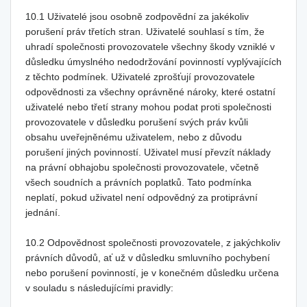
10.1 Uživatelé jsou osobně zodpovědní za jakékoliv
porušení práv třetích stran. Uživatelé souhlasí s tím, že
uhradí společnosti provozovatele všechny škody vzniklé v
důsledku úmyslného nedodržování povinností vyplývajících
z těchto podmínek. Uživatelé zprošťují provozovatele
odpovědnosti za všechny oprávněné nároky, které ostatní
uživatelé nebo třetí strany mohou podat proti společnosti
provozovatele v důsledku porušení svých práv kvůli
obsahu uveřejněnému uživatelem, nebo z důvodu
porušení jiných povinností. Uživatel musí převzít náklady
na právní obhajobu společnosti provozovatele, včetně
všech soudních a právních poplatků. Tato podmínka
neplatí, pokud uživatel není odpovědný za protiprávní
jednání.
10.2 Odpovědnost společnosti provozovatele, z jakýchkoliv
právních důvodů, ať už v důsledku smluvního pochybení
nebo porušení povinností, je v konečném důsledku určena
v souladu s následujícími pravidly: