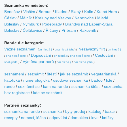
Seznamka ve městech:
Benešov
/
Vlašim
/
Beroun
/
Kladno
/
Slaný
/
Kolín
/
Kutná Hora
/
Čáslav
/
Mělník
/
Kralupy nad Vltavou
/
Neratovice
/
Mladá
Boleslav
/
Nymburk
/
Poděbrady
/
Brandýs nad Labem-Stará
Boleslav
/
Čelákovice
/
Říčany
/
Příbram
/
Rakovník
/
Rande dle kategorie:
Vážné seznámení
/
Nezávazný flirt
(
on hledá ji
/
ona hledá jeho
)
(
on hledá ji
/
Dopisování
/
Cestování
/
ona hledá jeho
)
(
on hledá ji
/
ona hledá jeho
)
(
/
Výměna partnerů
spolujízda
)
(
pár hledá ji
/
pár hledá jeho
)
seznámení
/
seznámit
/
štěstí
/
jak se seznámit
/
vegetariánská
/
katolická
/
numerologická
/
osudová seznamka
/
badoo
/
lidé
/
rande
/
seznámit se
/
kam na rande
/
seznamka štěstí
/
seznamka
bez registrace
/
kde se seznámit
Partneři seznamky:
seznamka na rande
/
seznamka
/
byty prodej
/
katalog
/
bazar
/
recepty
/
nemoci, léčba
/
odpovídat
/
damokles
/
love
/
knížky