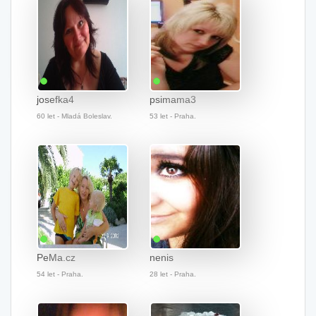
josefka4
psimama3
60 let - Mladá Boleslav.
53 let - Praha.
PeMa.cz
nenis
54 let - Praha.
28 let - Praha.