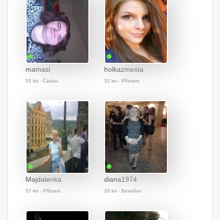
mamasi
holkazmesta
53 let - Čáslav.
32 let - Příbram.
Majdalenka
diana1974
57 let - Příbram.
35 let - Benešov.