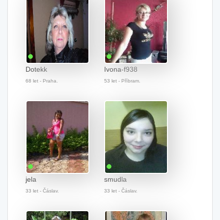
Dotekk
Ivona-f938
68 let - Praha.
53 let - Příbram.
jela
smudla
33 let - Čáslav.
33 let - Čáslav.