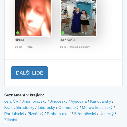
rikina
Janne54
56 let - Praha.
53 let - Mladá Boleslav.
DALŠÍ LIDÉ
Seznámení v krajích:
celá ČR
/
Jihomoravský
/
Jihočeský
/
Vysočina
/
Karlovarský
/
Královéhradecký
/
Liberecký
/
Olomoucký
/
Moravskoslezský
/
Pardubický
/
Plzeňský
/
Praha a okolí
/
Středočeský
/
Ústecký
/
Zlínský