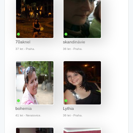
70aknel
skandinávie
37 let - Praha.
36 let - Praha.
bohemia
Lythia
41 let - Neratovice.
36 let - Praha.