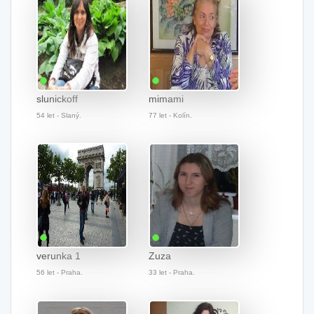
slunickoff
mimami
54 let - Slaný.
77 let - Kolín.
verunka 1
Zuza
56 let - Praha.
33 let - Praha.