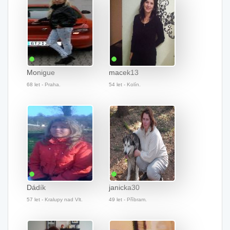
Monigue
macek13
68 let - Praha.
54 let - Kolín.
Dádík
janicka30
57 let - Kralupy nad Vlt.
49 let - Příbram.