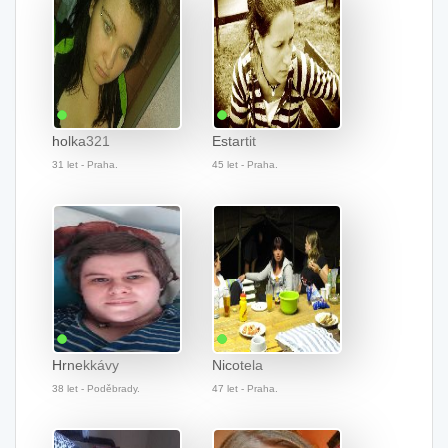
holka321
Estartit
31 let - Praha.
45 let - Praha.
Hrnekkávy
Nicotela
38 let - Poděbrady.
47 let - Praha.