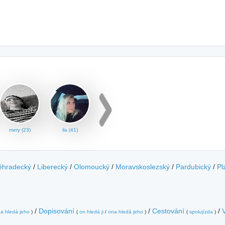
mery (23)
ila (41)
éhradecký
/
Liberecký
/
Olomoucký
/
Moravskoslezský
/
Pardubický
/
Pl
/
Dopisování
/
Cestování
/
a hledá jeho
)
(
on hledá ji
/
ona hledá jeho
)
(
spolujízda
)