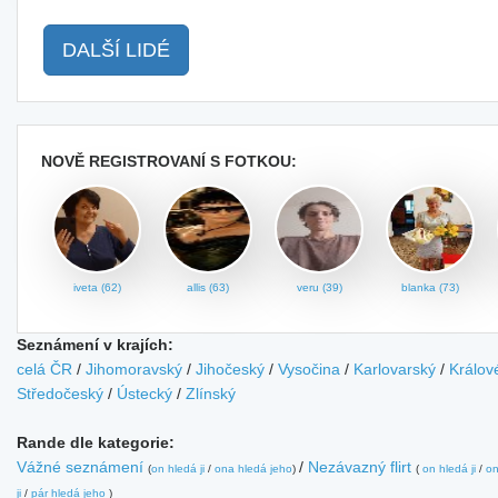
DALŠÍ LIDÉ
NOVĚ REGISTROVANÍ S FOTKOU:
iveta (62)
allis (63)
veru (39)
blanka (73)
Seznámení v krajích:
celá ČR
/
Jihomoravský
/
Jihočeský
/
Vysočina
/
Karlovarský
/
Králov
Středočeský
/
Ústecký
/
Zlínský
Rande dle kategorie:
Vážné seznámení
/
Nezávazný flirt
(
on hledá ji
/
ona hledá jeho
)
(
on hledá ji
/
on
ji
/
pár hledá jeho
)