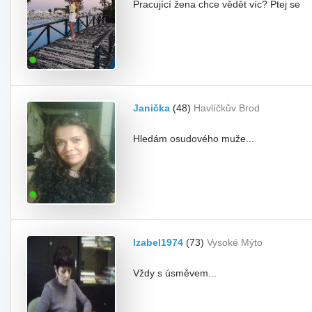
Pracující žena chce vědět víc? Ptej se
Janička
(48)
Havlíčkův Brod
Hledám osudového muže...
Izabel1974
(73)
Vysoké Mýto
Vždy s úsměvem...