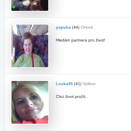
papuka
(44)
Orlová
Hledám partnera pro život!
Lucka45
(41)
Vyškov
Chci život prožít..