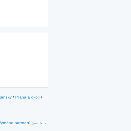
zeňský
/
Praha a okolí
/
Výměna partnerů
(
pár hledá