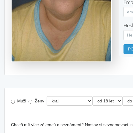
Emai
Hesl
P
Muži
Ženy
Chceš mít více zájemců o seznámení? Nastav si seznamovací i