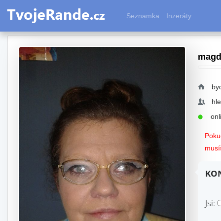
Seznamka
Inzeráty
magd
by
hl
onli
Pokud
musíš
KON
Jsi: