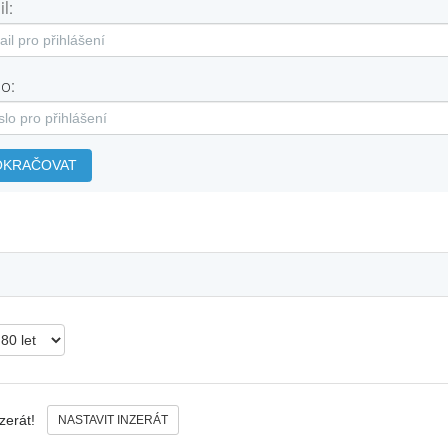
l:
o:
OKRAČOVAT
nzerát!
NASTAVIT INZERÁT