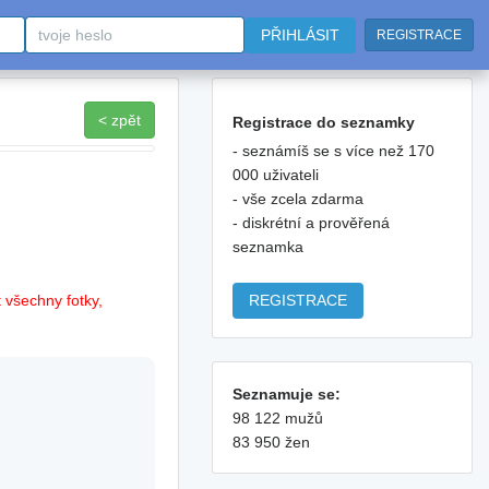
PŘIHLÁSIT
REGISTRACE
< zpět
Registrace do seznamky
- seznámíš se s více než 170
000 uživateli
- vše zcela zdarma
- diskrétní a prověřená
seznamka
REGISTRACE
 všechny fotky,
Seznamuje se:
98 122 mužů
83 950 žen