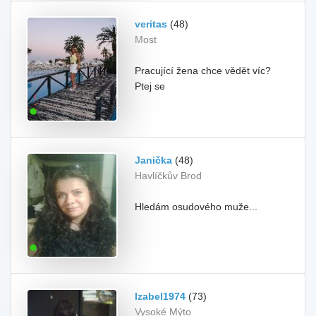
veritas
(48)
Most
Pracující žena chce vědět víc?
Ptej se
Janička
(48)
Havlíčkův Brod
Hledám osudového muže...
Izabel1974
(73)
Vysoké Mýto