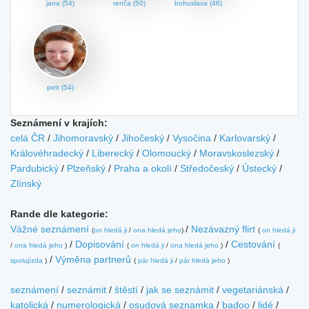
jana (54)
renča (50)
bohuslava (46)
pett (54)
Seznámení v krajích:
celá ČR
/
Jihomoravský
/
Jihočeský
/
Vysočina
/
Karlovarský
/
Královéhradecký
/
Liberecký
/
Olomoucký
/
Moravskoslezský
/
Pardubický
/
Plzeňský
/
Praha a okolí
/
Středočeský
/
Ústecký
/
Zlínský
Rande dle kategorie:
Vážné seznámení
/
Nezávazný flirt
(
on hledá ji
/
ona hledá jeho
)
(
on hledá ji
/
Dopisování
/
Cestování
/
ona hledá jeho
)
(
on hledá ji
/
ona hledá jeho
)
(
/
Výměna partnerů
spolujízda
)
(
pár hledá ji
/
pár hledá jeho
)
seznámení
/
seznámit
/
štěstí
/
jak se seznámit
/
vegetariánská
/
katolická
/
numerologická
/
osudová seznamka
/
badoo
/
lidé
/