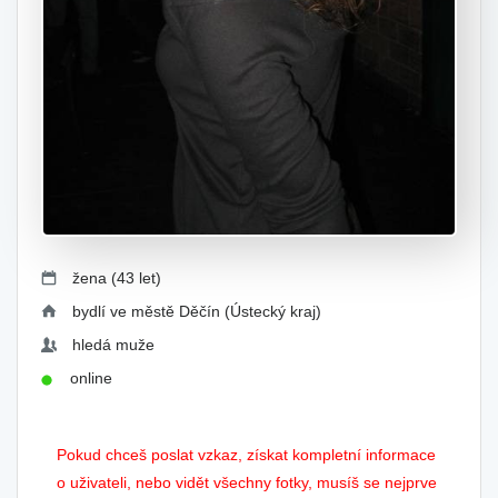
žena (43 let)
bydlí ve městě Děčín (Ústecký kraj)
hledá muže
online
Pokud chceš poslat vzkaz, získat kompletní informace
o uživateli, nebo vidět všechny fotky, musíš se nejprve