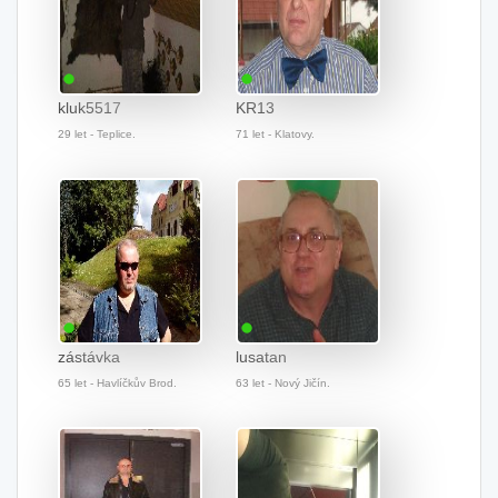
kluk5517
KR13
29 let - Teplice.
71 let - Klatovy.
zástávka
lusatan
65 let - Havlíčkův Brod.
63 let - Nový Jičín.