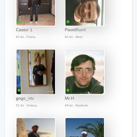
Castor 1
PavelRuml
63 let - Praha.
62 let - Most.
gogo_ntv
Mr.H
51 let - Svitavy.
49 let - Nymburk.