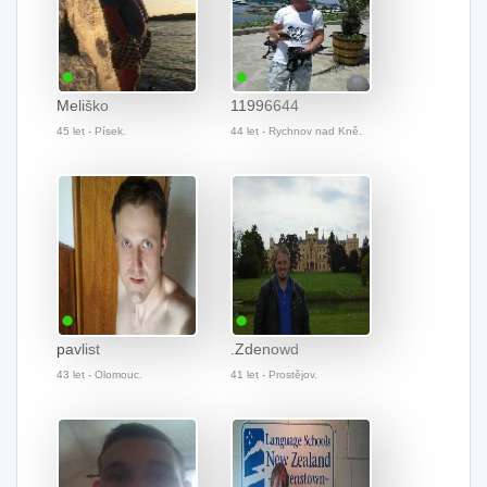
Meliško
11996644
45 let - Písek.
44 let - Rychnov nad Kně.
pavlist
.Zdenowd
43 let - Olomouc.
41 let - Prostějov.