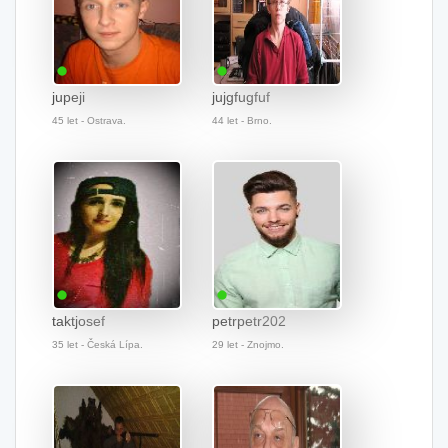
jupeji
jujgfugfuf
45 let - Ostrava.
44 let - Brno.
taktjosef
petrpetr202
35 let - Česká Lípa.
29 let - Znojmo.