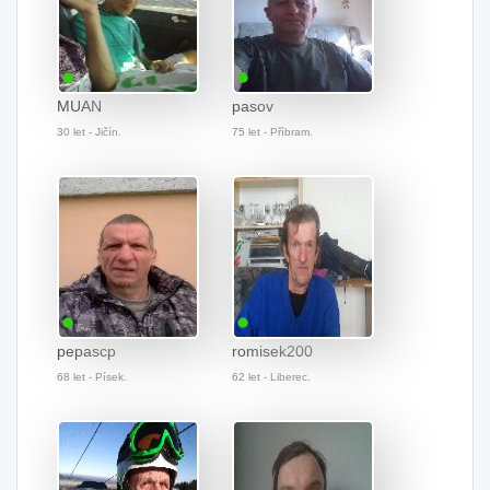
MUAN
pasov
30 let - Jičín.
75 let - Příbram.
pepascp
romisek200
68 let - Písek.
62 let - Liberec.