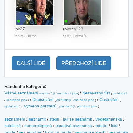
pb37
rakona123
57 let - Liberec.
56 let - Rakovník.
DALŠÍ LIDÉ
PŘEDCHOZÍ LIDÉ
Rande dle kategorie:
Vážné seznámení
/
Nezávazný flirt
(
on hledá ji
/
ona hledá jeho
)
(
on hledá ji
/
Dopisování
/
Cestování
/
ona hledá jeho
)
(
on hledá ji
/
ona hledá jeho
)
(
/
Výměna partnerů
spolujízda
)
(
pár hledá ji
/
pár hledá jeho
)
seznámení
/
seznámit
/
štěstí
/
jak se seznámit
/
vegetariánská
/
katolická
/
numerologická
/
osudová seznamka
/
badoo
/
lidé
/
rande
/
seznámit se
/
kam na rande
/
seznamka štěstí
/
seznamka