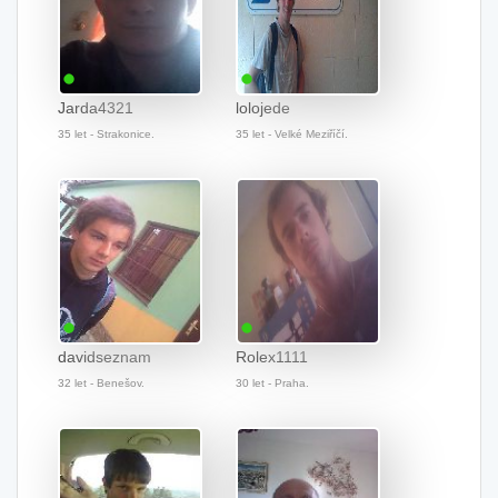
Jarda4321
lolojede
35 let - Strakonice.
35 let - Velké Meziříčí.
davidseznam
Rolex1111
32 let - Benešov.
30 let - Praha.