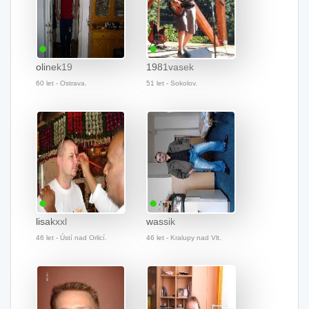
olinek19
1981vasek
60 let - Ostrava.
51 let - Sokolov.
lisakxxl
wassik
46 let - Ústí nad Orlicí.
46 let - Kralupy nad Vlt.