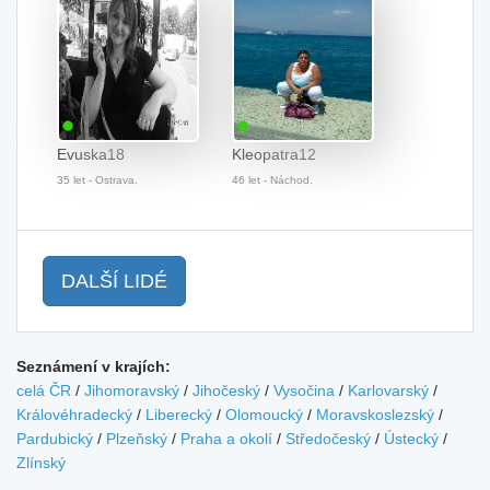
Evuska18
Kleopatra12
35 let - Ostrava.
46 let - Náchod.
DALŠÍ LIDÉ
Seznámení v krajích:
celá ČR
/
Jihomoravský
/
Jihočeský
/
Vysočina
/
Karlovarský
/
Královéhradecký
/
Liberecký
/
Olomoucký
/
Moravskoslezský
/
Pardubický
/
Plzeňský
/
Praha a okolí
/
Středočeský
/
Ústecký
/
Zlínský