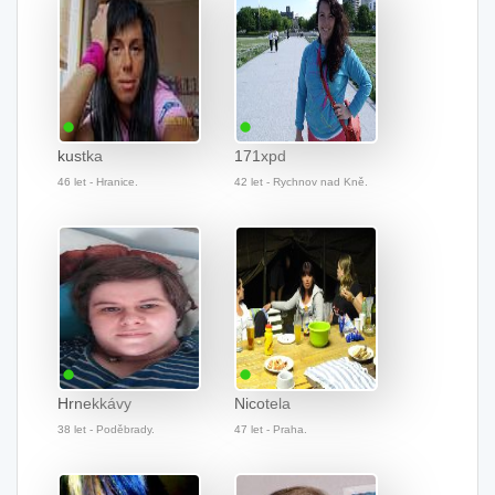
kustka
171xpd
46 let - Hranice.
42 let - Rychnov nad Kně.
Hrnekkávy
Nicotela
38 let - Poděbrady.
47 let - Praha.