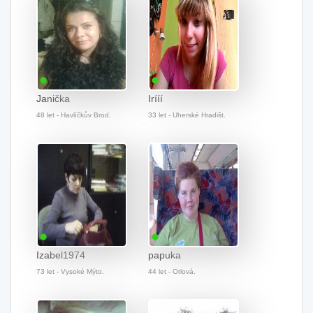
Janička
Irííí
48 let - Havlíčkův Brod.
33 let - Uherské Hradišt.
Izabel1974
papuka
73 let - Vysoké Mýto.
44 let - Orlová.