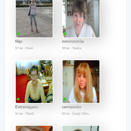
filipi
mmmmmíla
57 let - Plzeň.
56 let - Teplice.
Extravaganc
cernoocko
53 let - Třebíč.
55 let - Český Těšín.