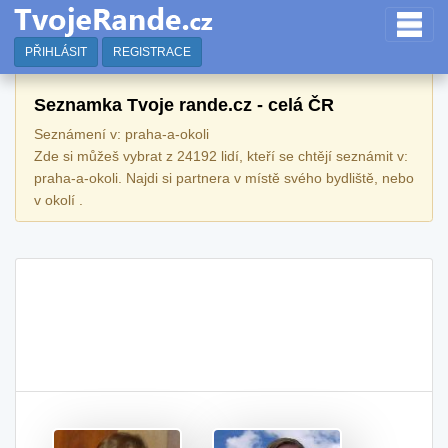
PŘIHLÁSIT
REGISTRACE
Seznamka Tvoje rande.cz - celá ČR
Seznámení v: praha-a-okoli
Zde si můžeš vybrat z 24192 lidí, kteří se chtějí seznámit v:
praha-a-okoli. Najdi si partnera v místě svého bydliště, nebo
v okolí .