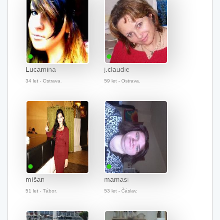
Lucamina
j.claudie
34 let - Ostrava.
59 let - Ostrava.
míšan
mamasi
51 let - Tábor.
53 let - Čáslav.