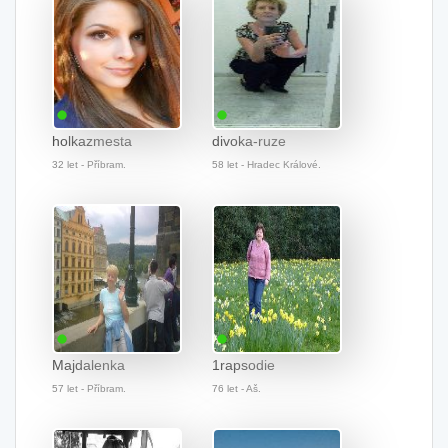
holkazmesta
divoka-ruze
32 let - Příbram.
58 let - Hradec Králové.
Majdalenka
1rapsodie
57 let - Příbram.
76 let - Aš.