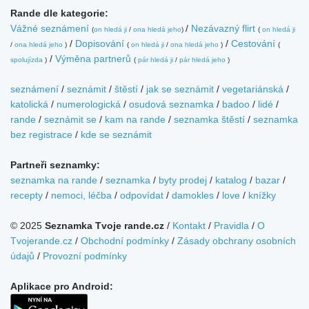
Rande dle kategorie:
Vážné seznámení
/
Nezávazný flirt
(
on hledá ji
/
ona hledá jeho
)
(
on hledá ji
/
Dopisování
/
Cestování
/
ona hledá jeho
)
(
on hledá ji
/
ona hledá jeho
)
(
/
Výměna partnerů
spolujízda
)
(
pár hledá ji
/
pár hledá jeho
)
seznámení
/
seznámit
/
štěstí
/
jak se seznámit
/
vegetariánská
/
katolická
/
numerologická
/
osudová seznamka
/
badoo
/
lidé
/
rande
/
seznámit se
/
kam na rande
/
seznamka štěstí
/
seznamka
bez registrace
/
kde se seznámit
Partneři seznamky:
seznamka na rande
/
seznamka
/
byty prodej
/
katalog
/
bazar
/
recepty
/
nemoci, léčba
/
odpovídat
/
damokles
/
love
/
knížky
© 2025
Seznamka Tvoje rande.cz
/
Kontakt
/
Pravidla
/
O
Tvojerande.cz
/
Obchodní podmínky
/
Zásady obchrany osobních
údajů
/
Provozní podmínky
Aplikace pro Android: