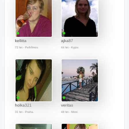
kellitta
ajka87
72 let - Pelhřimov.
44 let - Kyjov.
holka321
veritas
31 let - Praha.
48 let - Most.