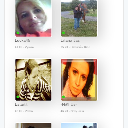
Lucka45
Liliana Jas
41 let - Vyškov.
75 let - Havlíčkův Brod.
Estartit
-NiKhUs-
45 let - Praha.
46 let - Nový Jičín.