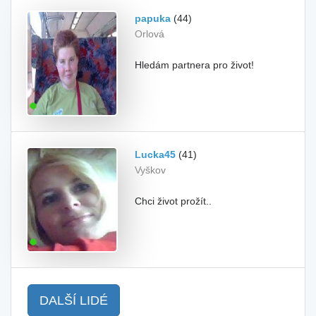
papuka
(44)
Orlová
Hledám partnera pro život!
Lucka45
(41)
Vyškov
Chci život prožít..
DALŠÍ LIDÉ