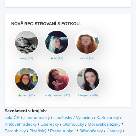
NOVĚ REGISTROVANÍ S FOTKOU:
mery (23)
ila (41)
esstel (47)
marti (45)
andyhaisman (37)
kleopatrá (46)
Seznámení v krajích:
celá ČR
/
Jihomoravský
/
Jihočeský
/
Vysočina
/
Karlovarský
/
Královéhradecký
/
Liberecký
/
Olomoucký
/
Moravskoslezský
/
Pardubický
/
Plzeňský
/
Praha a okolí
/
Středočeský
/
Ústecký
/