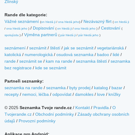
Zlínský
Rande dle kategorie:
Vážné seznámení
/
Nezávazný flirt
(
on hledá ji
/
ona hledá jeho
)
(
on hledá ji
/
Dopisování
/
Cestování
/
ona hledá jeho
)
(
on hledá ji
/
ona hledá jeho
)
(
/
Výměna partnerů
spolujízda
)
(
pár hledá ji
/
pár hledá jeho
)
seznámení
/
seznámit
/
štěstí
/
jak se seznámit
/
vegetariánská
/
katolická
/
numerologická
/
osudová seznamka
/
badoo
/
lidé
/
rande
/
seznámit se
/
kam na rande
/
seznamka štěstí
/
seznamka
bez registrace
/
kde se seznámit
Partneři seznamky:
seznamka na rande
/
seznamka
/
byty prodej
/
katalog
/
bazar
/
recepty
/
nemoci, léčba
/
odpovídat
/
damokles
/
love
/
knížky
© 2025
Seznamka Tvoje rande.cz
/
Kontakt
/
Pravidla
/
O
Tvojerande.cz
/
Obchodní podmínky
/
Zásady obchrany osobních
údajů
/
Provozní podmínky
Aplikace pro Android: