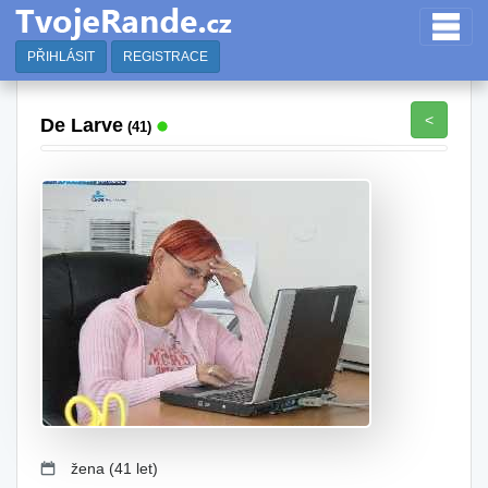
PŘIHLÁSIT
REGISTRACE
<
De Larve
(41)
žena (41 let)