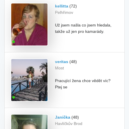
kellitta
(72)
Pelhřimov
Už jsem našla co jsem hledala,
takže už jen pro kamarády.
veritas
(48)
Most
Pracující žena chce vědět víc?
Ptej se
Janička
(48)
Havlíčkův Brod