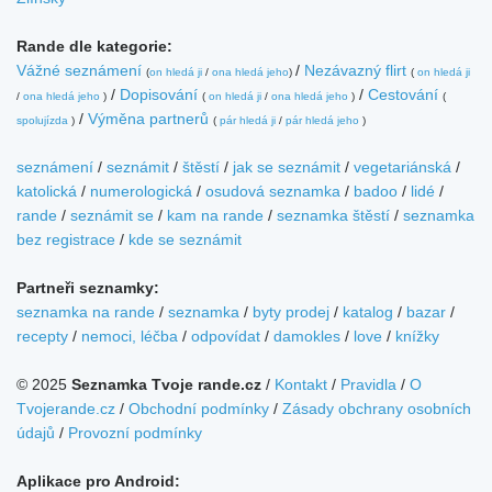
Rande dle kategorie:
Vážné seznámení
/
Nezávazný flirt
(
on hledá ji
/
ona hledá jeho
)
(
on hledá ji
/
Dopisování
/
Cestování
/
ona hledá jeho
)
(
on hledá ji
/
ona hledá jeho
)
(
/
Výměna partnerů
spolujízda
)
(
pár hledá ji
/
pár hledá jeho
)
seznámení
/
seznámit
/
štěstí
/
jak se seznámit
/
vegetariánská
/
katolická
/
numerologická
/
osudová seznamka
/
badoo
/
lidé
/
rande
/
seznámit se
/
kam na rande
/
seznamka štěstí
/
seznamka
bez registrace
/
kde se seznámit
Partneři seznamky:
seznamka na rande
/
seznamka
/
byty prodej
/
katalog
/
bazar
/
recepty
/
nemoci, léčba
/
odpovídat
/
damokles
/
love
/
knížky
© 2025
Seznamka Tvoje rande.cz
/
Kontakt
/
Pravidla
/
O
Tvojerande.cz
/
Obchodní podmínky
/
Zásady obchrany osobních
údajů
/
Provozní podmínky
Aplikace pro Android: