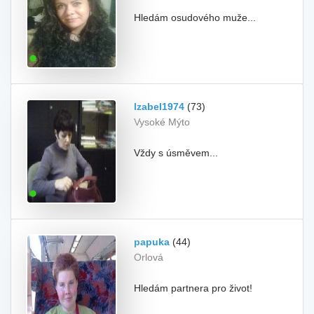
Hledám osudového muže...
Izabel1974
(73)
Vysoké Mýto
Vždy s úsměvem...
papuka
(44)
Orlová
Hledám partnera pro život!