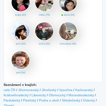
bujka (42)
mirka (78)
alena (60)
jana (54)
renča (50)
bohuslava (46)
pett (54)
Seznámení v krajích:
celá ČR
/
Jihomoravský
/
Jihočeský
/
Vysočina
/
Karlovarský
/
Královéhradecký
/
Liberecký
/
Olomoucký
/
Moravskoslezský
/
Pardubický
/
Plzeňský
/
Praha a okolí
/
Středočeský
/
Ústecký
/
Zlínský