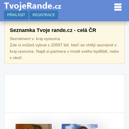
PŘIHLÁSIT
REGISTRACE
Seznamka Tvoje rande.cz - celá ČR
Seznámení v: kraj-vysocina
Zde si můžeš vybrat z 20597 lidí, kteří se chtějí seznámit v:
kraj-vysocina. Najdi si partnera v místě svého bydliště, nebo
v okolí .