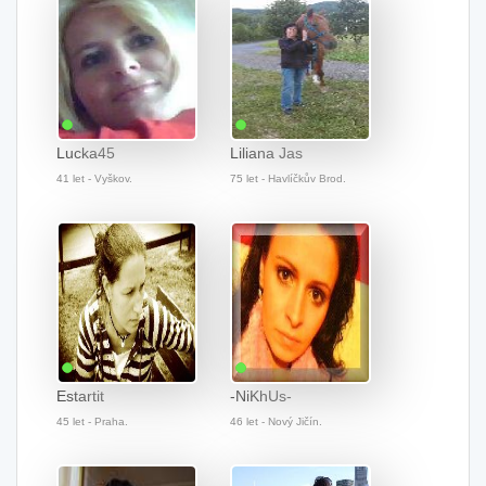
Lucka45
Liliana Jas
41 let - Vyškov.
75 let - Havlíčkův Brod.
Estartit
-NiKhUs-
45 let - Praha.
46 let - Nový Jičín.