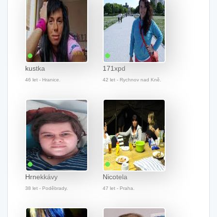
kustka
171xpd
46 let - Hranice.
42 let - Rychnov nad Kně.
Hrnekkávy
Nicotela
38 let - Poděbrady.
47 let - Praha.