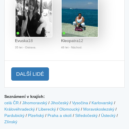
Evuska18
Kleopatra12
35 let - Ostrava.
46 let - Náchod.
DALŠÍ LIDÉ
Seznámení v krajích:
celá ČR
/
Jihomoravský
/
Jihočeský
/
Vysočina
/
Karlovarský
/
Královéhradecký
/
Liberecký
/
Olomoucký
/
Moravskoslezský
/
Pardubický
/
Plzeňský
/
Praha a okolí
/
Středočeský
/
Ústecký
/
Zlínský