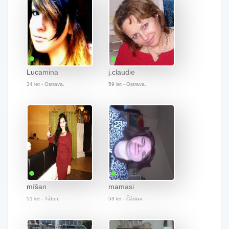
Lucamina
j.claudie
34 let - Ostrava.
59 let - Ostrava.
míšan
mamasi
51 let - Tábor.
53 let - Čáslav.