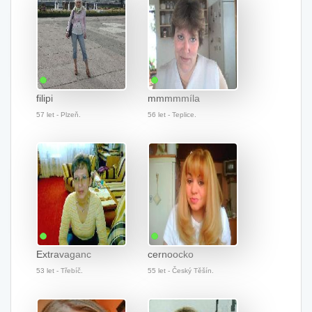
filipi
mmmmmíla
57 let - Plzeň.
56 let - Teplice.
Extravaganc
cernoocko
53 let - Třebíč.
55 let - Český Těšín.