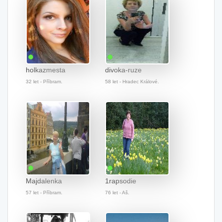
holkazmesta
divoka-ruze
32 let - Příbram.
58 let - Hradec Králové.
Majdalenka
1rapsodie
57 let - Příbram.
76 let - Aš.