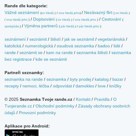
Rande dle kategorie:
Vážné seznámení
/
Nezávazný flirt
(
on hledá ji
/
ona hledá jeho
)
(
on hledá ji
/
Dopisování
/
Cestování
/
ona hledá jeho
)
(
on hledá ji
/
ona hledá jeho
)
(
/
Výměna partnerů
spolujízda
)
(
pár hledá ji
/
pár hledá jeho
)
seznámení
/
seznámit
/
štěstí
/
jak se seznámit
/
vegetariánská
/
katolická
/
numerologická
/
osudová seznamka
/
badoo
/
lidé
/
rande
/
seznámit se
/
kam na rande
/
seznamka štěstí
/
seznamka
bez registrace
/
kde se seznámit
Partneři seznamky:
seznamka na rande
/
seznamka
/
byty prodej
/
katalog
/
bazar
/
recepty
/
nemoci, léčba
/
odpovídat
/
damokles
/
love
/
knížky
© 2025
Seznamka Tvoje rande.cz
/
Kontakt
/
Pravidla
/
O
Tvojerande.cz
/
Obchodní podmínky
/
Zásady obchrany osobních
údajů
/
Provozní podmínky
Aplikace pro Android: