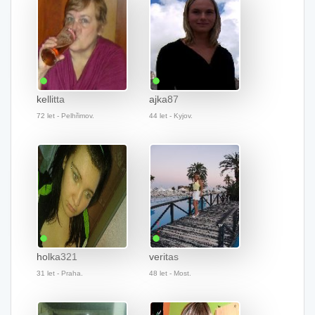
kellitta
ajka87
72 let - Pelhřimov.
44 let - Kyjov.
holka321
veritas
31 let - Praha.
48 let - Most.