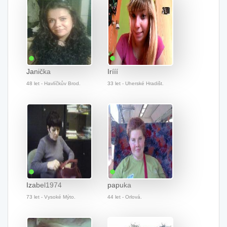
Janička
Irííí
48 let - Havlíčkův Brod.
33 let - Uherské Hradišt.
Izabel1974
papuka
73 let - Vysoké Mýto.
44 let - Orlová.