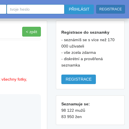
PŘIHLÁSIT
REGISTRACE
< zpět
Registrace do seznamky
- seznámíš se s více než 170
000 uživateli
- vše zcela zdarma
- diskrétní a prověřená
seznamka
REGISTRACE
 všechny fotky,
Seznamuje se:
98 122 mužů
83 950 žen