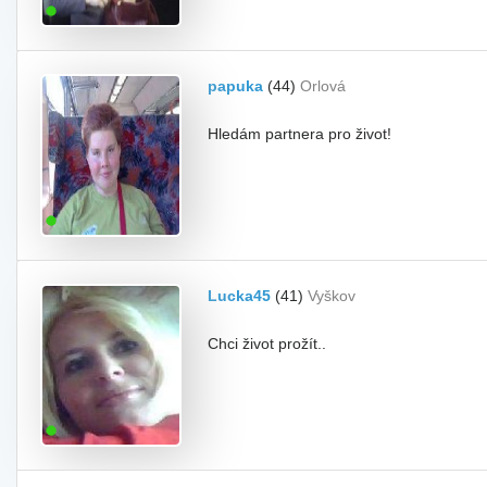
papuka
(44)
Orlová
Hledám partnera pro život!
Lucka45
(41)
Vyškov
Chci život prožít..