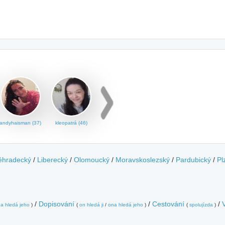
andyhaisman (37)
kleopatrá (46)
éhradecký
/
Liberecký
/
Olomoucký
/
Moravskoslezský
/
Pardubický
/
Pl
/
Dopisování
/
Cestování
/
a hledá jeho
)
(
on hledá ji
/
ona hledá jeho
)
(
spolujízda
)