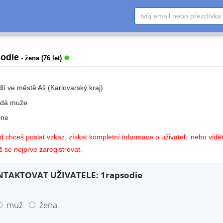
sodie
- žena (76 let)
lí ve městě Aš (Karlovarský kraj)
edá muže
ne
 chceš poslat vzkaz, získat kompletní informace o uživateli, nebo vidět
 se nejprve zaregistrovat.
TAKTOVAT UŽIVATELE: 1rapsodie
muž
žena