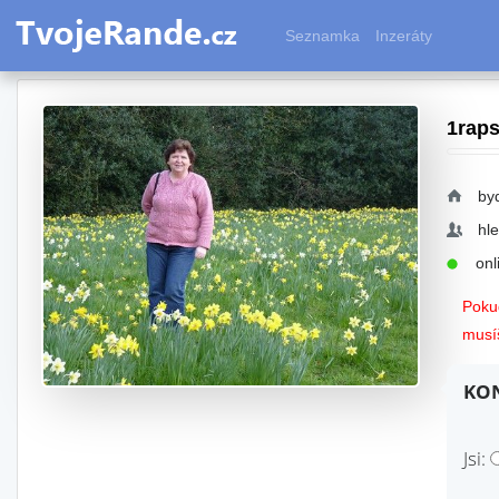
Seznamka
Inzeráty
1rap
byd
hl
onli
Pokud
musíš
KON
Jsi: