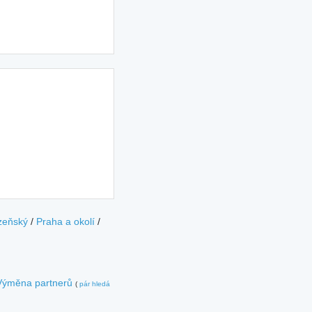
zeňský
/
Praha a okolí
/
Výměna partnerů
(
pár hledá