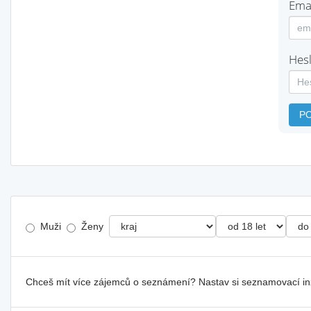
Emai
Hesl
P
Muži
Ženy
Chceš mít více zájemců o seznámení? Nastav si seznamovací i