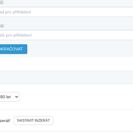
l:
o:
OKRAČOVAT
nzerát!
NASTAVIT INZERÁT