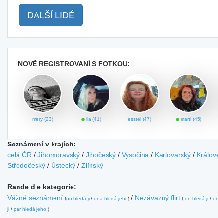
DALŠÍ LIDÉ
NOVĚ REGISTROVANÍ S FOTKOU:
mery (23)
ila (41)
esstel (47)
marti (45)
Seznámení v krajích:
celá ČR
/
Jihomoravský
/
Jihočeský
/
Vysočina
/
Karlovarský
/
Králov
Středočeský
/
Ústecký
/
Zlínský
Rande dle kategorie:
Vážné seznámení
/
Nezávazný flirt
(
on hledá ji
/
ona hledá jeho
)
(
on hledá ji
/
on
ji
/
pár hledá jeho
)