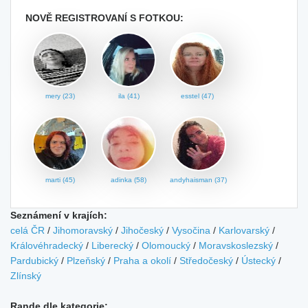
NOVĚ REGISTROVANÍ S FOTKOU:
mery (23)
ila (41)
esstel (47)
marti (45)
adinka (58)
andyhaisman (37)
Seznámení v krajích:
celá ČR
/
Jihomoravský
/
Jihočeský
/
Vysočina
/
Karlovarský
/
Královéhradecký
/
Liberecký
/
Olomoucký
/
Moravskoslezský
/
Pardubický
/
Plzeňský
/
Praha a okolí
/
Středočeský
/
Ústecký
/
Zlínský
Rande dle kategorie: