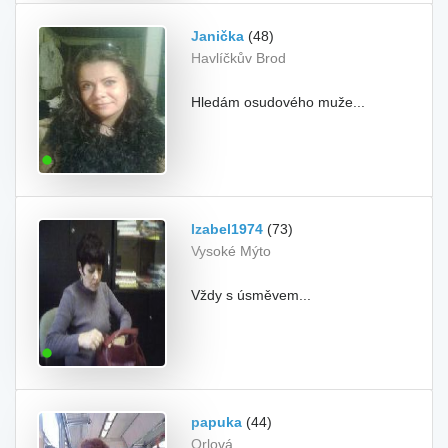
Janička
(48)
Havlíčkův Brod
Hledám osudového muže...
Izabel1974
(73)
Vysoké Mýto
Vždy s úsměvem...
papuka
(44)
Orlová