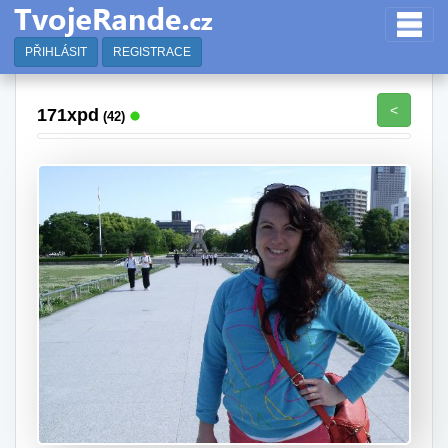
PŘIHLÁSIT
REGISTRACE
<
171xpd
(42)