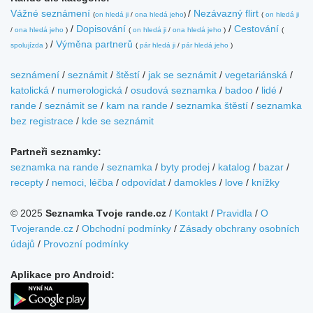
Vážné seznámení
/
Nezávazný flirt
(
on hledá ji
/
ona hledá jeho
)
(
on hledá ji
/
Dopisování
/
Cestování
/
ona hledá jeho
)
(
on hledá ji
/
ona hledá jeho
)
(
/
Výměna partnerů
spolujízda
)
(
pár hledá ji
/
pár hledá jeho
)
seznámení
/
seznámit
/
štěstí
/
jak se seznámit
/
vegetariánská
/
katolická
/
numerologická
/
osudová seznamka
/
badoo
/
lidé
/
rande
/
seznámit se
/
kam na rande
/
seznamka štěstí
/
seznamka
bez registrace
/
kde se seznámit
Partneři seznamky:
seznamka na rande
/
seznamka
/
byty prodej
/
katalog
/
bazar
/
recepty
/
nemoci, léčba
/
odpovídat
/
damokles
/
love
/
knížky
© 2025
Seznamka Tvoje rande.cz
/
Kontakt
/
Pravidla
/
O
Tvojerande.cz
/
Obchodní podmínky
/
Zásady obchrany osobních
údajů
/
Provozní podmínky
Aplikace pro Android: