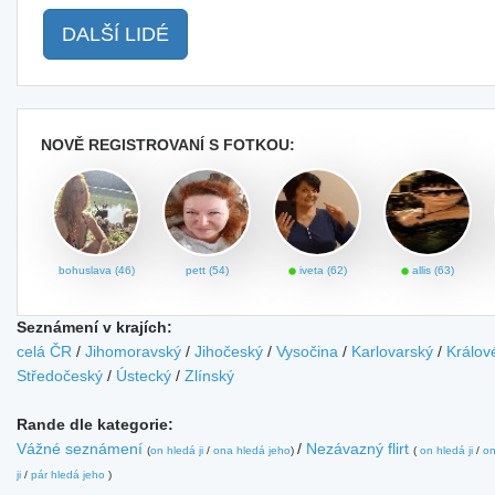
DALŠÍ LIDÉ
NOVĚ REGISTROVANÍ S FOTKOU:
bohuslava (46)
pett (54)
iveta (62)
allis (63)
Seznámení v krajích:
celá ČR
/
Jihomoravský
/
Jihočeský
/
Vysočina
/
Karlovarský
/
Králov
Středočeský
/
Ústecký
/
Zlínský
Rande dle kategorie:
Vážné seznámení
/
Nezávazný flirt
(
on hledá ji
/
ona hledá jeho
)
(
on hledá ji
/
on
ji
/
pár hledá jeho
)