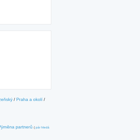
zeňský
/
Praha a okolí
/
Výměna partnerů
(
pár hledá