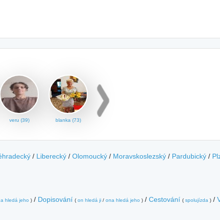
veru (39)
blanka (73)
éhradecký
/
Liberecký
/
Olomoucký
/
Moravskoslezský
/
Pardubický
/
Pl
/
Dopisování
/
Cestování
/
a hledá jeho
)
(
on hledá ji
/
ona hledá jeho
)
(
spolujízda
)