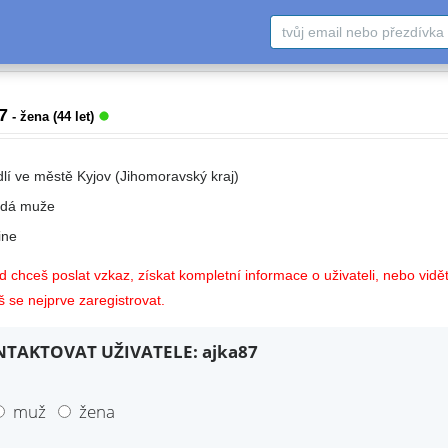
7
- žena (44 let)
dlí ve městě Kyjov (Jihomoravský kraj)
edá muže
ne
 chceš poslat vzkaz, získat kompletní informace o uživateli, nebo vidět
 se nejprve zaregistrovat.
TAKTOVAT UŽIVATELE: ajka87
muž
žena