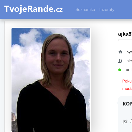
Seznamka
Inzeráty
ajka8
by
hl
onli
Pokud
musíš
KON
Jsi: