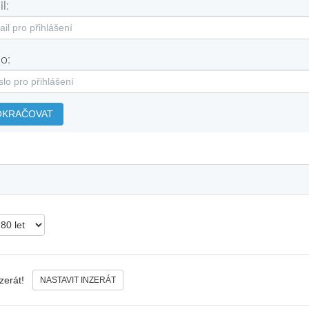
l:
o:
OKRAČOVAT
nzerát!
NASTAVIT INZERÁT