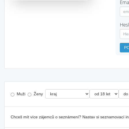
Emai
Hesl
P
Muži
Ženy
Chceš mít více zájemců o seznámení? Nastav si seznamovací i