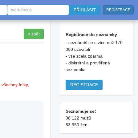
PŘIHLÁSIT
REGISTRACE
< zpět
Registrace do seznamky
- seznámíš se s více než 170
000 uživateli
- vše zcela zdarma
- diskrétní a prověřená
seznamka
REGISTRACE
 všechny fotky,
Seznamuje se:
98 122 mužů
83 950 žen