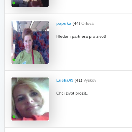
papuka
(44)
Orlová
Hledám partnera pro život!
Lucka45
(41)
Vyškov
Chci život prožít..