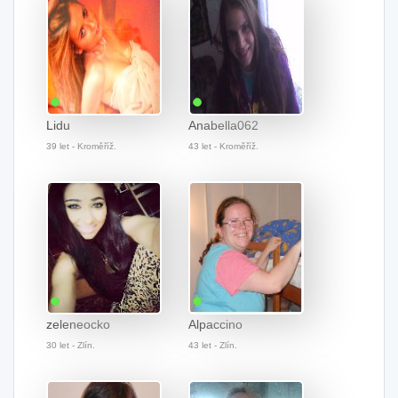
Lidu
Anabella062
39 let - Kroměříž.
43 let - Kroměříž.
zeleneocko
Alpaccino
30 let - Zlín.
43 let - Zlín.