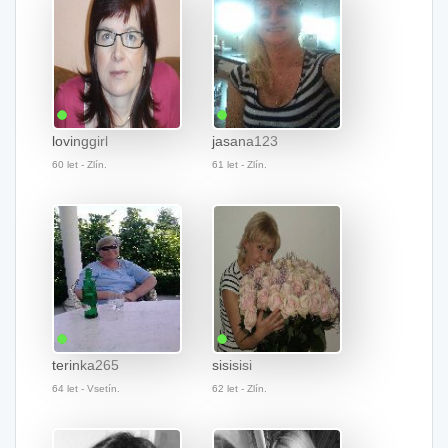
lovinggirl
jasana123
60 let - Zlín.
61 let - Zlín.
terinka265
sisisisi
64 let - Vsetín.
62 let - Zlín.