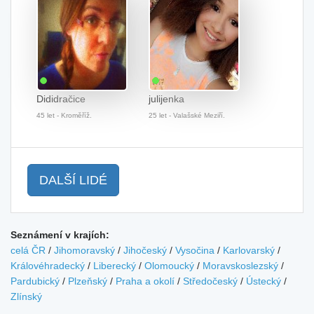
Dididračice
julijenka
45 let - Kroměříž.
25 let - Valašské Meziří.
DALŠÍ LIDÉ
Seznámení v krajích:
celá ČR
/
Jihomoravský
/
Jihočeský
/
Vysočina
/
Karlovarský
/
Královéhradecký
/
Liberecký
/
Olomoucký
/
Moravskoslezský
/
Pardubický
/
Plzeňský
/
Praha a okolí
/
Středočeský
/
Ústecký
/
Zlínský