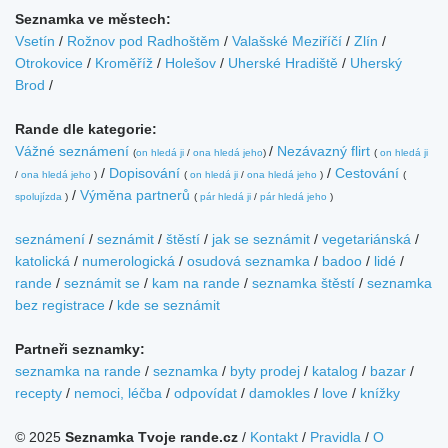
Seznamka ve městech:
Vsetín
/
Rožnov pod Radhoštěm
/
Valašské Meziříčí
/
Zlín
/
Otrokovice
/
Kroměříž
/
Holešov
/
Uherské Hradiště
/
Uherský
Brod
/
Rande dle kategorie:
Vážné seznámení
/
Nezávazný flirt
(
on hledá ji
/
ona hledá jeho
)
(
on hledá ji
/
Dopisování
/
Cestování
/
ona hledá jeho
)
(
on hledá ji
/
ona hledá jeho
)
(
/
Výměna partnerů
spolujízda
)
(
pár hledá ji
/
pár hledá jeho
)
seznámení
/
seznámit
/
štěstí
/
jak se seznámit
/
vegetariánská
/
katolická
/
numerologická
/
osudová seznamka
/
badoo
/
lidé
/
rande
/
seznámit se
/
kam na rande
/
seznamka štěstí
/
seznamka
bez registrace
/
kde se seznámit
Partneři seznamky:
seznamka na rande
/
seznamka
/
byty prodej
/
katalog
/
bazar
/
recepty
/
nemoci, léčba
/
odpovídat
/
damokles
/
love
/
knížky
© 2025
Seznamka Tvoje rande.cz
/
Kontakt
/
Pravidla
/
O