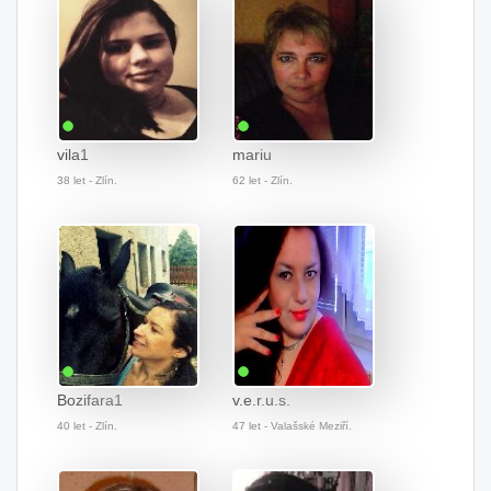
vila1
mariu
38 let - Zlín.
62 let - Zlín.
Bozifara1
v.e.r.u.s.
40 let - Zlín.
47 let - Valašské Meziří.