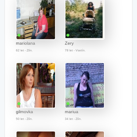
mariolana
Zery
62 let - Zlín.
78 let - Vsetín.
gilmovka
mariua
50 let - Zlín.
34 let - Zlín.