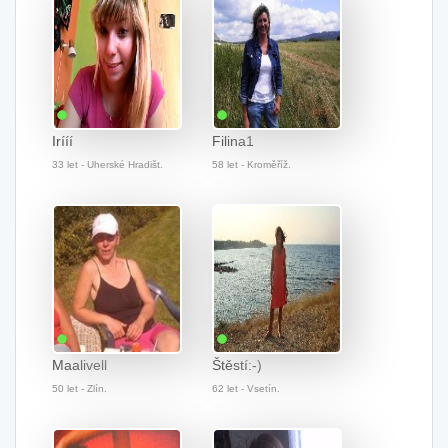
Irííí
Filina1
33 let - Uherské Hradišt.
58 let - Kroměříž.
Maalivell
Štěstí:-)
50 let - Zlín.
62 let - Vsetín.