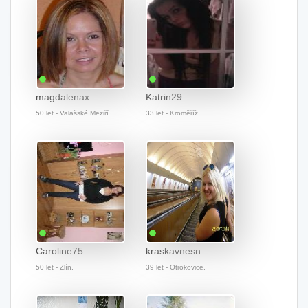
magdalenax
Katrin29
50 let - Valašské Meziří.
33 let - Kroměříž.
Caroline75
kraskavnesn
50 let - Zlín.
39 let - Otrokovice.