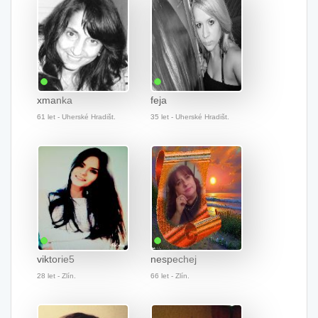
xmanka
feja
61 let - Uherské Hradišt.
35 let - Uherské Hradišt.
viktorie5
nespechej
28 let - Zlín.
66 let - Zlín.