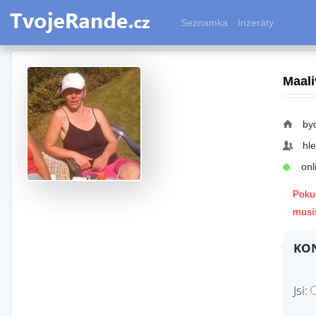
Seznamka
Inzeráty
Maali
byd
hl
onli
Pokud
musíš
KON
Jsi: