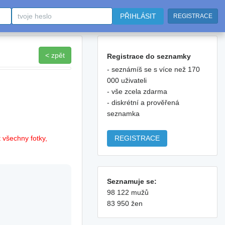
PŘIHLÁSIT
REGISTRACE
< zpět
Registrace do seznamky
- seznámíš se s více než 170
000 uživateli
- vše zcela zdarma
- diskrétní a prověřená
seznamka
REGISTRACE
 všechny fotky,
Seznamuje se:
98 122 mužů
83 950 žen