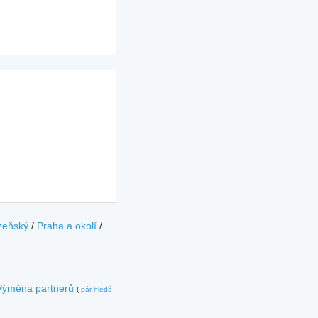
zeňský
/
Praha a okolí
/
Výměna partnerů
(
pár hledá