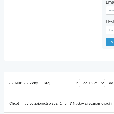
Emai
Hesl
P
Muži
Ženy
Chceš mít více zájemců o seznámení? Nastav si seznamovací i