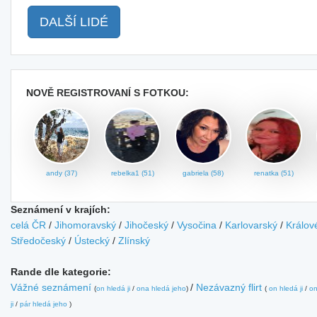
DALŠÍ LIDÉ
NOVĚ REGISTROVANÍ S FOTKOU:
andy (37)
rebelka1 (51)
gabriela (58)
renatka (51)
Seznámení v krajích:
celá ČR
/
Jihomoravský
/
Jihočeský
/
Vysočina
/
Karlovarský
/
Králov
Středočeský
/
Ústecký
/
Zlínský
Rande dle kategorie:
Vážné seznámení
/
Nezávazný flirt
(
on hledá ji
/
ona hledá jeho
)
(
on hledá ji
/
on
ji
/
pár hledá jeho
)