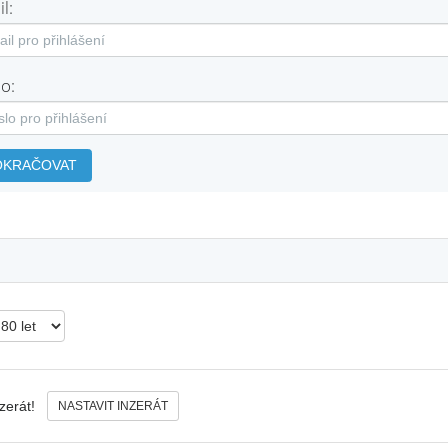
l:
o:
OKRAČOVAT
nzerát!
NASTAVIT INZERÁT