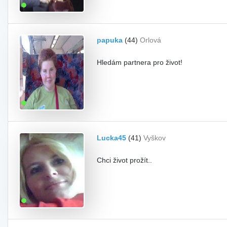
papuka
(44)
Orlová
Hledám partnera pro život!
Lucka45
(41)
Vyškov
Chci život prožít..