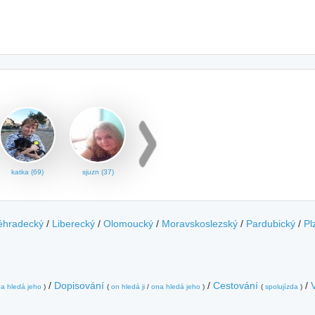
katka (69)
sjuzn (37)
éhradecký
/
Liberecký
/
Olomoucký
/
Moravskoslezský
/
Pardubický
/
Pl
/
Dopisování
/
Cestování
/
a hledá jeho
)
(
on hledá ji
/
ona hledá jeho
)
(
spolujízda
)