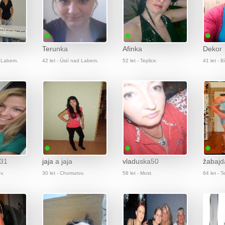
Terunka
Afinka
Dekor
d Labem.
42 let - Ústí nad Labem.
52 let - Teplice.
41 let - Bí
31
jaja a jaja
vladuska50
žabajd
v.
30 let - Chomutov.
58 let - Most.
64 let - T