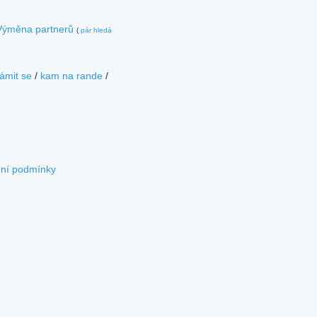
Výměna partnerů
(
pár hledá
ámit se
/
kam na rande
/
zní podmínky