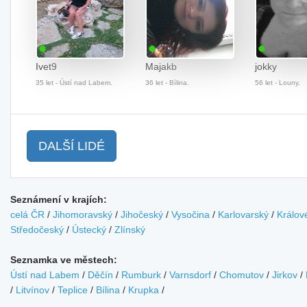
Ivet9
Majakb
jokky
35 let - Ústí nad Labem.
36 let - Bílina.
56 let - Louny.
DALŠÍ LIDÉ
Seznámení v krajích:
celá ČR
/
Jihomoravský
/
Jihočeský
/
Vysočina
/
Karlovarský
/
Králov
Středočeský
/
Ústecký
/
Zlínský
Seznamka ve městech:
Ústí nad Labem
/
Děčín
/
Rumburk
/
Varnsdorf
/
Chomutov
/
Jirkov
/
/
Litvínov
/
Teplice
/
Bílina
/
Krupka
/