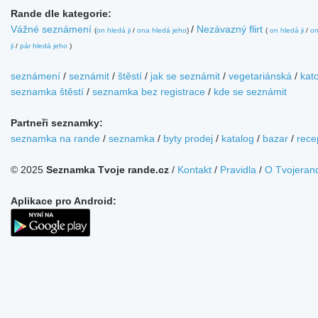
Rande dle kategorie:
Vážné seznámení
/
Nezávazný flirt
(
on hledá ji
/
ona hledá jeho
)
(
on hledá ji
/
on
ji
/
pár hledá jeho
)
seznámení
/
seznámit
/
štěstí
/
jak se seznámit
/
vegetariánská
/
kato
seznamka štěstí
/
seznamka bez registrace
/
kde se seznámit
Partneři seznamky:
seznamka na rande
/
seznamka
/
byty prodej
/
katalog
/
bazar
/
rece
© 2025
Seznamka Tvoje rande.cz
/
Kontakt
/
Pravidla
/
O Tvojeran
Aplikace pro Android: