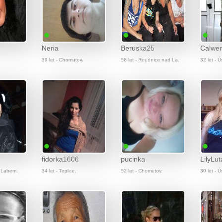
Neria
Beruska25
Calwe
39 let - Chomutov.
58 let - Roudnice nad La.
32 let - 
fidorka1606
pucinka
LilyLut
d Labem.
34 let - Teplice.
52 let - Chomutov.
30 let - 