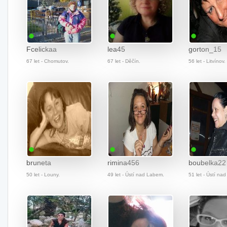
Fcelickaa
lea45
gorton_15
67 let - Chomutov.
67 let - Děčín.
56 let - Litvínov.
bruneta
rimina456
boubelka22
50 let - Louny.
49 let - Ústí nad Labem.
51 let - Ústí na