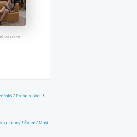
9
Ústí nad Labem.
zeňský
/
Praha a okolí
/
bem
/
Louny
/
Žatec
/
Most