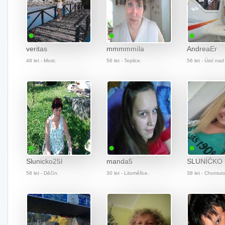
veritas
mmmmmíla
AndreaEr
48 let - Most.
56 let - Teplice.
56 let - Ústí na
Slunicko25l
manda5
SLUNÍČKO 
58 let - Děčín.
30 let - Litoměřice.
38 let - Chomuto