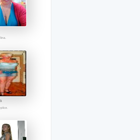
lina.
a
eplice.