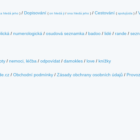
/
Dopisování
/
Cestování
/
a hledá jeho
)
(
on hledá ji
/
ona hledá jeho
)
(
spolujízda
)
lická
/
numerologická
/
osudová seznamka
/
badoo
/
lidé
/
rande
/
sezn
pty
/
nemoci, léčba
/
odpovídat
/
damokles
/
love
/
knížky
de.cz
/
Obchodní podmínky
/
Zásady obchrany osobních údajů
/
Provo