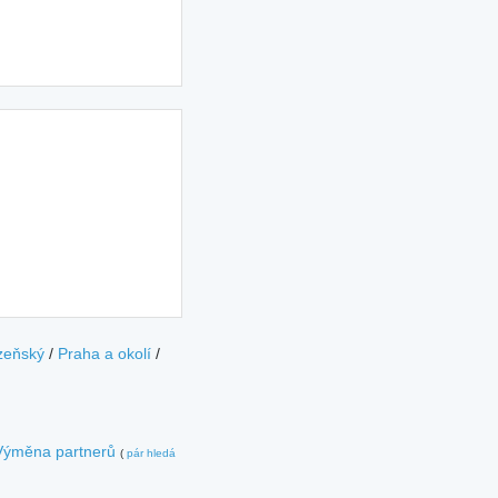
zeňský
/
Praha a okolí
/
Výměna partnerů
(
pár hledá