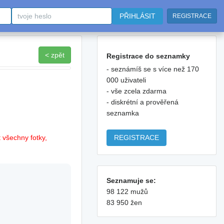
PŘIHLÁSIT
REGISTRACE
< zpět
Registrace do seznamky
- seznámíš se s více než 170
000 uživateli
- vše zcela zdarma
- diskrétní a prověřená
seznamka
REGISTRACE
 všechny fotky,
Seznamuje se:
98 122 mužů
83 950 žen