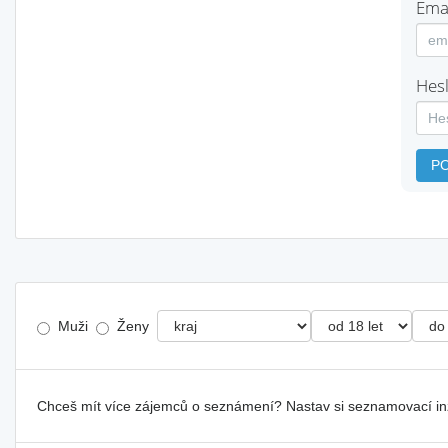
Emai
Hesl
P
Muži
Ženy
Chceš mít více zájemců o seznámení? Nastav si seznamovací i