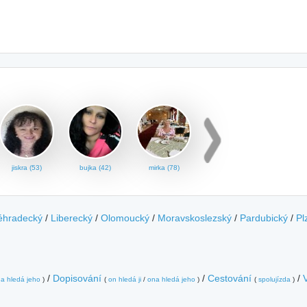
jiskra (53)
bujka (42)
mirka (78)
éhradecký
/
Liberecký
/
Olomoucký
/
Moravskoslezský
/
Pardubický
/
Pl
/
Dopisování
/
Cestování
/
a hledá jeho
)
(
on hledá ji
/
ona hledá jeho
)
(
spolujízda
)