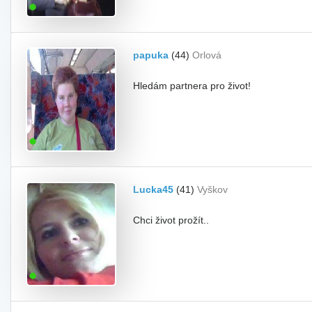
papuka
(44)
Orlová
Hledám partnera pro život!
Lucka45
(41)
Vyškov
Chci život prožít..