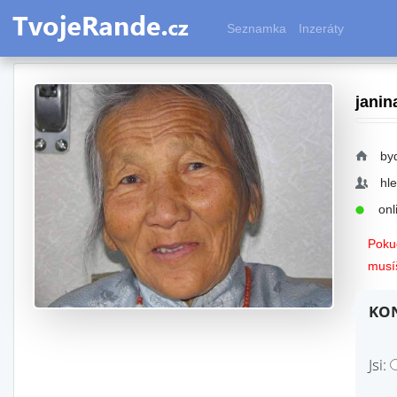
Seznamka
Inzeráty
janin
by
hl
onli
Pokud
musíš
KON
Jsi: