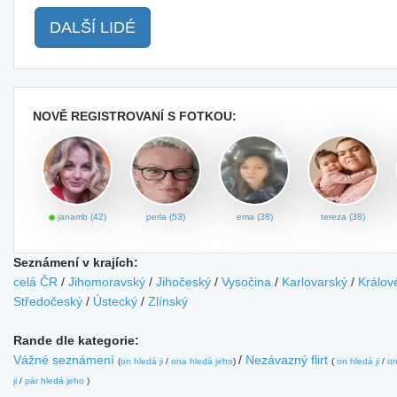
DALŠÍ LIDÉ
NOVĚ REGISTROVANÍ S FOTKOU:
janamb (42)
perla (53)
ema (38)
tereza (38)
Seznámení v krajích:
celá ČR
/
Jihomoravský
/
Jihočeský
/
Vysočina
/
Karlovarský
/
Králov
Středočeský
/
Ústecký
/
Zlínský
Rande dle kategorie:
Vážné seznámení
/
Nezávazný flirt
(
on hledá ji
/
ona hledá jeho
)
(
on hledá ji
/
on
ji
/
pár hledá jeho
)