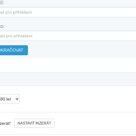
l:
o:
OKRAČOVAT
nzerát!
NASTAVIT INZERÁT