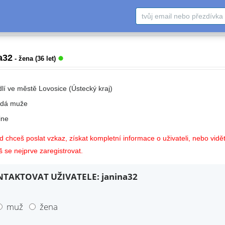
a32
- žena (36 let)
dlí ve městě Lovosice (Ústecký kraj)
edá muže
ne
 chceš poslat vzkaz, získat kompletní informace o uživateli, nebo vidět
 se nejprve zaregistrovat.
TAKTOVAT UŽIVATELE: janina32
muž
žena