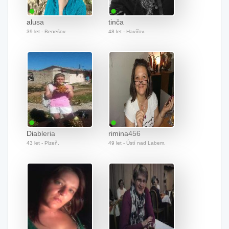
alusa
tinča
39 let - Benešov.
48 let - Havířov.
Diableria
rimina456
43 let - Plzeň.
49 let - Ústí nad Labem.