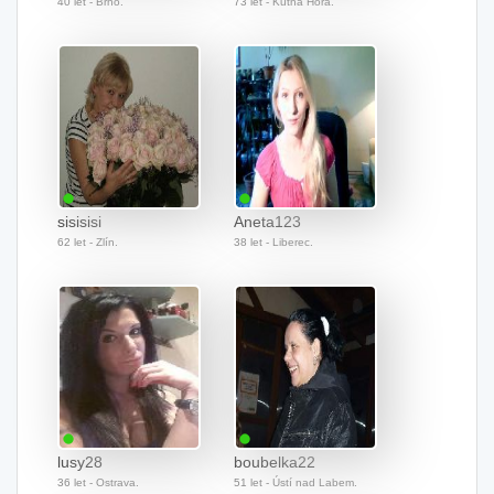
40 let - Brno.
73 let - Kutná Hora.
sisisisi
Aneta123
62 let - Zlín.
38 let - Liberec.
lusy28
boubelka22
36 let - Ostrava.
51 let - Ústí nad Labem.