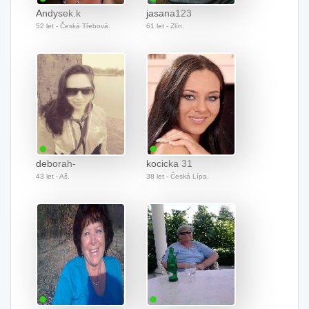
Andysek.k
jasana123
52 let - Česká Třebová.
61 let - Zlín.
deborah-
kocicka 31
43 let - Aš.
38 let - Česká Lípa.