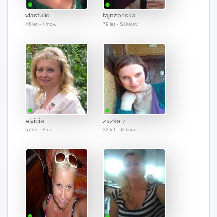
vlastulie
fajnzenska
46 let - Krnov.
79 let - Sokolov.
alyicia
zuzka.z
57 let - Brno.
32 let - Jihlava.