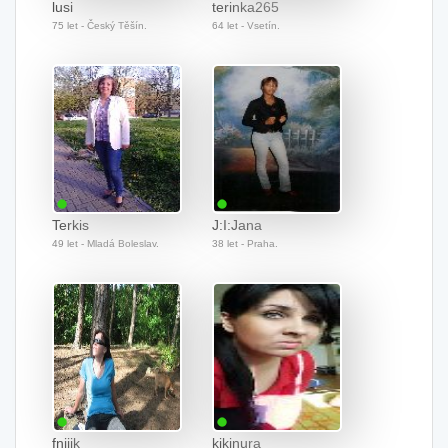
lusi
terinka265
75 let - Český Těšín.
64 let - Vsetín.
Terkis
J:I:Jana
49 let - Mladá Boleslav.
38 let - Praha.
fniiik
kikinura