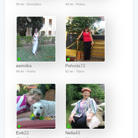
54 let - Domažlice.
40 let - Praha.
asimilka
Pohoda72
69 let - Praha.
62 let - Tábor.
Evik22
Nella43