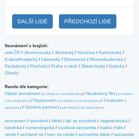
DALŠÍ LIDÉ
PŘEDCHOZÍ LIDÉ
Seznámení v krajích:
celá ČR
/
Jihomoravský
/
Jihočeský
/
Vysočina
/
Karlovarský
/
Královéhradecký
/
Liberecký
/
Olomoucký
/
Moravskoslezský
/
Pardubický
/
Plzeňský
/
Praha a okolí
/
Středočeský
/
Ústecký
/
Zlínský
Rande dle kategorie:
Vážné seznámení
/
Nezávazný flirt
(
on hledá ji
/
ona hledá jeho
)
(
on hledá ji
/
Dopisování
/
Cestování
/
ona hledá jeho
)
(
on hledá ji
/
ona hledá jeho
)
(
/
Výměna partnerů
spolujízda
)
(
pár hledá ji
/
pár hledá jeho
)
seznámení
/
seznámit
/
štěstí
/
jak se seznámit
/
vegetariánská
/
katolická
/
numerologická
/
osudová seznamka
/
badoo
/
lidé
/
rande
/
seznámit se
/
kam na rande
/
seznamka štěstí
/
seznamka