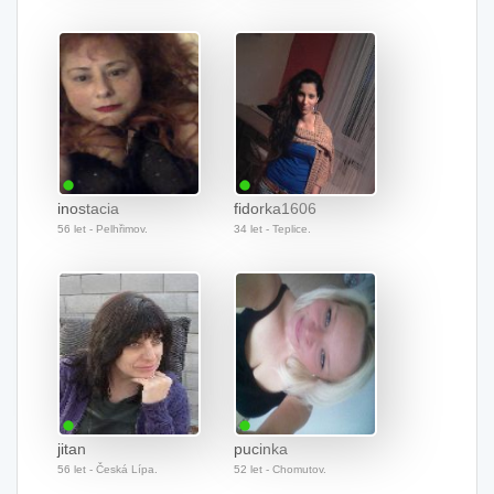
inostacia
fidorka1606
56 let - Pelhřimov.
34 let - Teplice.
jitan
pucinka
56 let - Česká Lípa.
52 let - Chomutov.