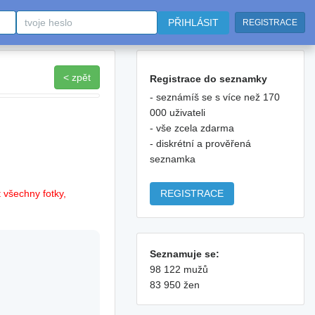
PŘIHLÁSIT
REGISTRACE
< zpět
Registrace do seznamky
- seznámíš se s více než 170
000 uživateli
- vše zcela zdarma
- diskrétní a prověřená
seznamka
REGISTRACE
 všechny fotky,
Seznamuje se:
98 122 mužů
83 950 žen