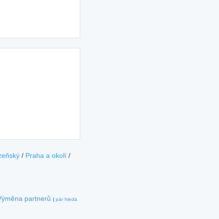
zeňský
/
Praha a okolí
/
Výměna partnerů
(
pár hledá