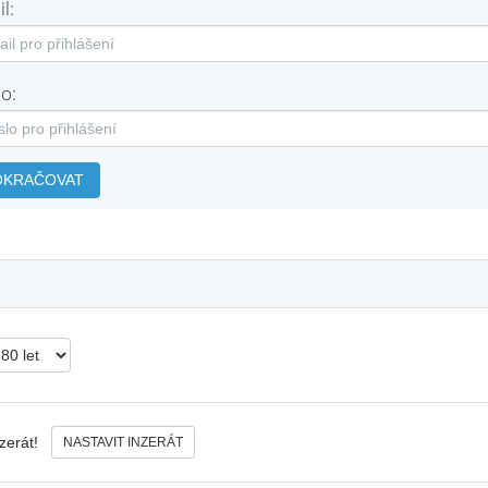
l:
o:
OKRAČOVAT
nzerát!
NASTAVIT INZERÁT