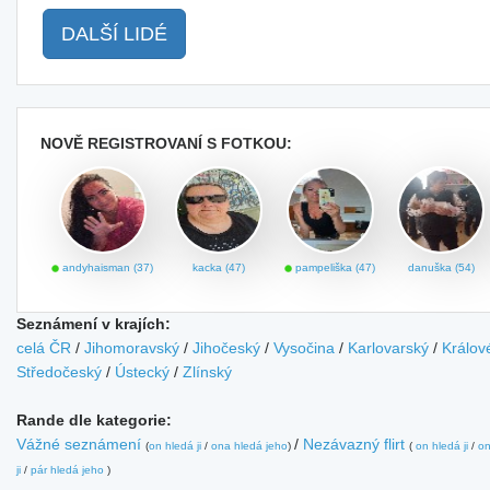
DALŠÍ LIDÉ
NOVĚ REGISTROVANÍ S FOTKOU:
andyhaisman (37)
kacka (47)
pampeliška (47)
danuška (54)
Seznámení v krajích:
celá ČR
/
Jihomoravský
/
Jihočeský
/
Vysočina
/
Karlovarský
/
Králov
Středočeský
/
Ústecký
/
Zlínský
Rande dle kategorie:
Vážné seznámení
/
Nezávazný flirt
(
on hledá ji
/
ona hledá jeho
)
(
on hledá ji
/
on
ji
/
pár hledá jeho
)