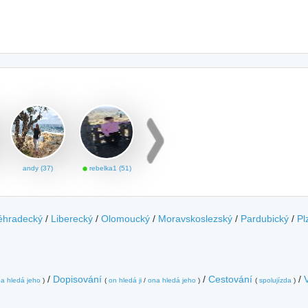
andy (37)
rebelka1 (51)
éhradecký
/
Liberecký
/
Olomoucký
/
Moravskoslezský
/
Pardubický
/
Pl
/
Dopisování
/
Cestování
/
a hledá jeho
)
(
on hledá ji
/
ona hledá jeho
)
(
spolujízda
)