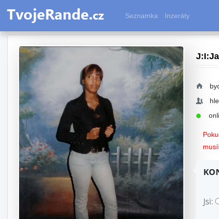
Seznamka
Inzeráty
J:I:J
by
hl
onli
Pokud
musíš
KON
Jsi: