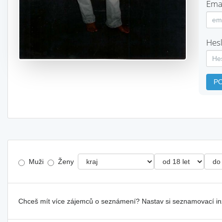
Emai
Hesl
P
Muži
Ženy
Chceš mít více zájemců o seznámení? Nastav si seznamovací i