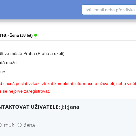
ana
- žena (38 let)
dlí ve městě Praha (Praha a okolí)
edá muže
ne
 chceš poslat vzkaz, získat kompletní informace o uživateli, nebo vidět
 se nejprve zaregistrovat.
TAKTOVAT UŽIVATELE: J:I:Jana
muž
žena