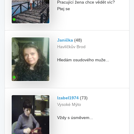
Pracující žena chce vědět víc?
Ptej se
Janička
(48)
Havlíčkův Brod
Hledám osudového muže...
Izabel1974
(73)
Vysoké Mýto
Vždy s úsměvem...