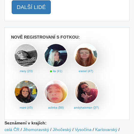
DALŠÍ LIDÉ
NOVĚ REGISTROVANÍ S FOTKOU:
mery (23)
ila (41)
esstel (47)
marti (45)
adinka (58)
andyhaisman (37)
Seznámení v krajích:
celá ČR
/
Jihomoravský
/
Jihočeský
/
Vysočina
/
Karlovarský
/