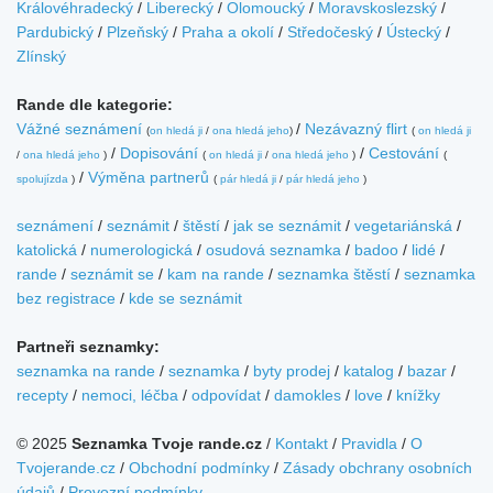
Královéhradecký
/
Liberecký
/
Olomoucký
/
Moravskoslezský
/
Pardubický
/
Plzeňský
/
Praha a okolí
/
Středočeský
/
Ústecký
/
Zlínský
Rande dle kategorie:
Vážné seznámení
/
Nezávazný flirt
(
on hledá ji
/
ona hledá jeho
)
(
on hledá ji
/
Dopisování
/
Cestování
/
ona hledá jeho
)
(
on hledá ji
/
ona hledá jeho
)
(
/
Výměna partnerů
spolujízda
)
(
pár hledá ji
/
pár hledá jeho
)
seznámení
/
seznámit
/
štěstí
/
jak se seznámit
/
vegetariánská
/
katolická
/
numerologická
/
osudová seznamka
/
badoo
/
lidé
/
rande
/
seznámit se
/
kam na rande
/
seznamka štěstí
/
seznamka
bez registrace
/
kde se seznámit
Partneři seznamky:
seznamka na rande
/
seznamka
/
byty prodej
/
katalog
/
bazar
/
recepty
/
nemoci, léčba
/
odpovídat
/
damokles
/
love
/
knížky
© 2025
Seznamka Tvoje rande.cz
/
Kontakt
/
Pravidla
/
O
Tvojerande.cz
/
Obchodní podmínky
/
Zásady obchrany osobních
údajů
/
Provozní podmínky