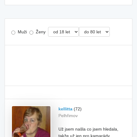
Muži
Ženy
kellitta
(72)
Pelhřimov
Už jsem našla co jsem hledala,
takže už jen pro kamarády.