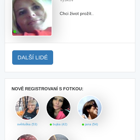
Chci život prožít..
DALŠÍ LIDÉ
NOVĚ REGISTROVANÍ S FOTKOU:
světluška (53)
bujka (42)
jana (54)