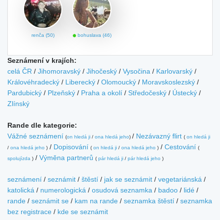
renča (50)
bohuslava (46)
Seznámení v krajích:
celá ČR
/
Jihomoravský
/
Jihočeský
/
Vysočina
/
Karlovarský
/
Královéhradecký
/
Liberecký
/
Olomoucký
/
Moravskoslezský
/
Pardubický
/
Plzeňský
/
Praha a okolí
/
Středočeský
/
Ústecký
/
Zlínský
Rande dle kategorie:
Vážné seznámení
/
Nezávazný flirt
(
on hledá ji
/
ona hledá jeho
)
(
on hledá ji
/
Dopisování
/
Cestování
/
ona hledá jeho
)
(
on hledá ji
/
ona hledá jeho
)
(
/
Výměna partnerů
spolujízda
)
(
pár hledá ji
/
pár hledá jeho
)
seznámení
/
seznámit
/
štěstí
/
jak se seznámit
/
vegetariánská
/
katolická
/
numerologická
/
osudová seznamka
/
badoo
/
lidé
/
rande
/
seznámit se
/
kam na rande
/
seznamka štěstí
/
seznamka
bez registrace
/
kde se seznámit