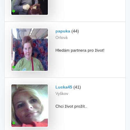
papuka
(44)
Orlová
Hledám partnera pro život!
Lucka45
(41)
Vyškov
Chci život prožít..