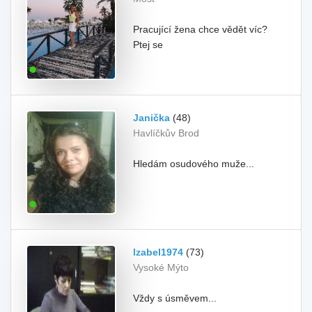
Pracující žena chce vědět víc?
Ptej se
Janička
(48)
Havlíčkův Brod
Hledám osudového muže...
Izabel1974
(73)
Vysoké Mýto
Vždy s úsměvem...