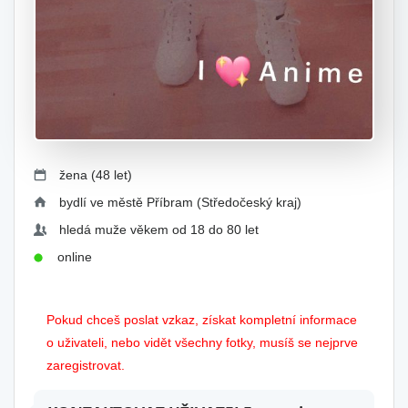
žena (48 let)
bydlí ve městě Příbram (Středočeský kraj)
hledá muže věkem od 18 do 80 let
online
Pokud chceš poslat vzkaz, získat kompletní informace
o uživateli, nebo vidět všechny fotky, musíš se nejprve
zaregistrovat.