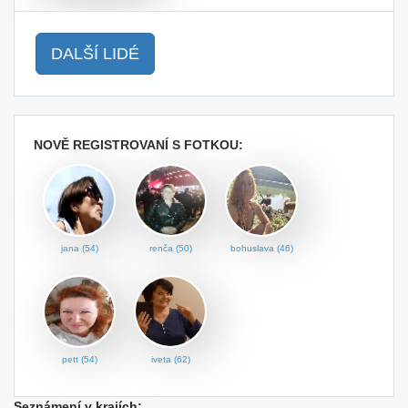
DALŠÍ LIDÉ
NOVĚ REGISTROVANÍ S FOTKOU:
jana (54)
renča (50)
bohuslava (46)
pett (54)
iveta (62)
Seznámení v krajích: