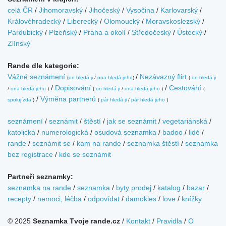
celá ČR
/
Jihomoravský
/
Jihočeský
/
Vysočina
/
Karlovarský
/
Královéhradecký
/
Liberecký
/
Olomoucký
/
Moravskoslezský
/
Pardubický
/
Plzeňský
/
Praha a okolí
/
Středočeský
/
Ústecký
/
Zlínský
Rande dle kategorie:
Vážné seznámení
/
Nezávazný flirt
(
on hledá ji
/
ona hledá jeho
)
(
on hledá ji
/
Dopisování
/
Cestování
/
ona hledá jeho
)
(
on hledá ji
/
ona hledá jeho
)
(
/
Výměna partnerů
spolujízda
)
(
pár hledá ji
/
pár hledá jeho
)
seznámení
/
seznámit
/
štěstí
/
jak se seznámit
/
vegetariánská
/
katolická
/
numerologická
/
osudová seznamka
/
badoo
/
lidé
/
rande
/
seznámit se
/
kam na rande
/
seznamka štěstí
/
seznamka
bez registrace
/
kde se seznámit
Partneři seznamky:
seznamka na rande
/
seznamka
/
byty prodej
/
katalog
/
bazar
/
recepty
/
nemoci, léčba
/
odpovídat
/
damokles
/
love
/
knížky
© 2025
Seznamka Tvoje rande.cz
/
Kontakt
/
Pravidla
/
O