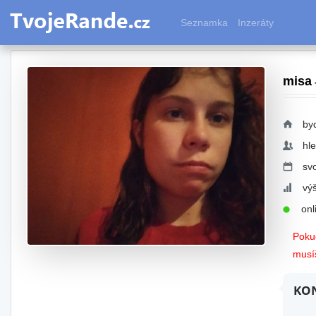
Seznamka
Inzeráty
misa
-
by
hl
sv
vý
onli
Pokud
musíš
KON