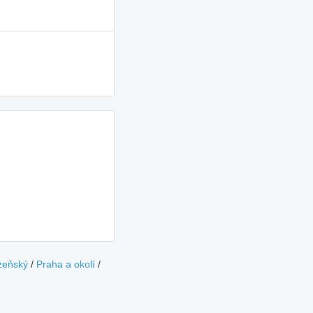
zeňský
/
Praha a okolí
/