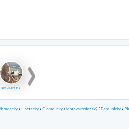
bohuslava (46)
éhradecký
/
Liberecký
/
Olomoucký
/
Moravskoslezský
/
Pardubický
/
Pl