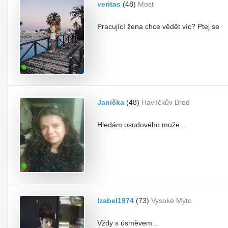
veritas
(48)
Most
Pracující žena chce vědět víc? Ptej se
Janička
(48)
Havlíčkův Brod
Hledám osudového muže...
Izabel1974
(73)
Vysoké Mýto
Vždy s úsměvem...