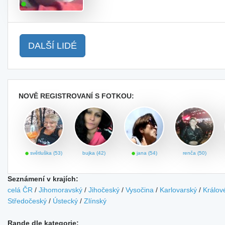
DALŠÍ LIDÉ
NOVĚ REGISTROVANÍ S FOTKOU:
světluška (53)
bujka (42)
jana (54)
renča (50)
Seznámení v krajích:
celá ČR
/
Jihomoravský
/
Jihočeský
/
Vysočina
/
Karlovarský
/
Králov
Středočeský
/
Ústecký
/
Zlínský
Rande dle kategorie: