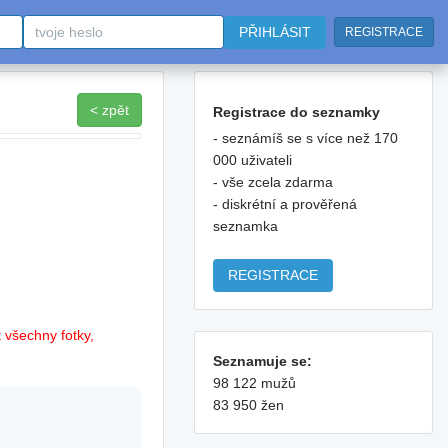
PŘIHLÁSIT
REGISTRACE
< zpět
Registrace do seznamky
- seznámíš se s více než 170
000 uživateli
- vše zcela zdarma
- diskrétní a prověřená
seznamka
REGISTRACE
 všechny fotky,
Seznamuje se:
98 122 mužů
83 950 žen