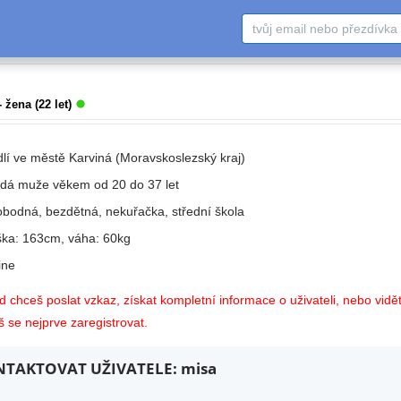
 žena (22 let)
dlí ve městě Karviná (Moravskoslezský kraj)
edá muže věkem od 20 do 37 let
obodná, bezdětná, nekuřačka, střední škola
ška: 163cm, váha: 60kg
ne
 chceš poslat vzkaz, získat kompletní informace o uživateli, nebo vidět
 se nejprve zaregistrovat.
TAKTOVAT UŽIVATELE: misa