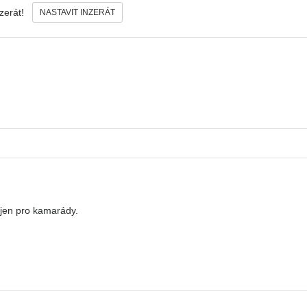
nzerát!
NASTAVIT INZERÁT
 jen pro kamarády.