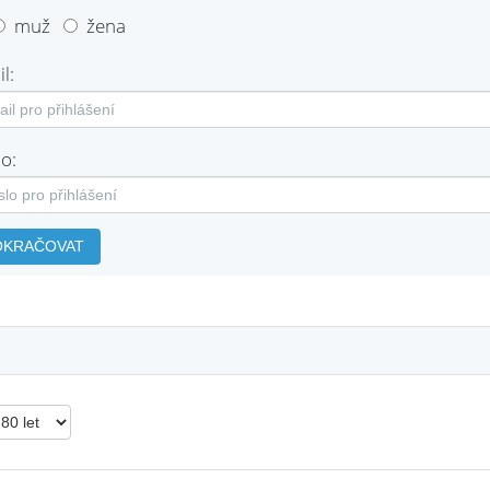
muž
žena
l:
o:
OKRAČOVAT