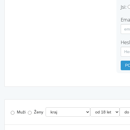
Jsi:
Emai
Hesl
P
Muži
Ženy