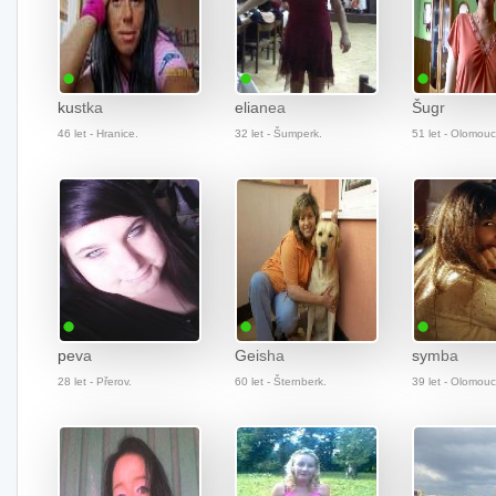
kustka
elianea
Šugr
46 let - Hranice.
32 let - Šumperk.
51 let - Olomouc
peva
Geisha
symba
28 let - Přerov.
60 let - Šternberk.
39 let - Olomouc