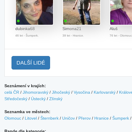
dubinka68
Simona21
Aluš
46 let - Šumperk.
39 let - Hranice.
76 let - Olomouc
DALŠÍ LIDÉ
Seznámení v krajích:
celá ČR
/
Jihomoravský
/
Jihočeský
/
Vysočina
/
Karlovarský
/
Králov
Středočeský
/
Ústecký
/
Zlínský
Seznamka ve městech:
Olomouc
/
Litovel
/
Šternberk
/
Uničov
/
Přerov
/
Hranice
/
Šumperk
Rande dle kategorie: