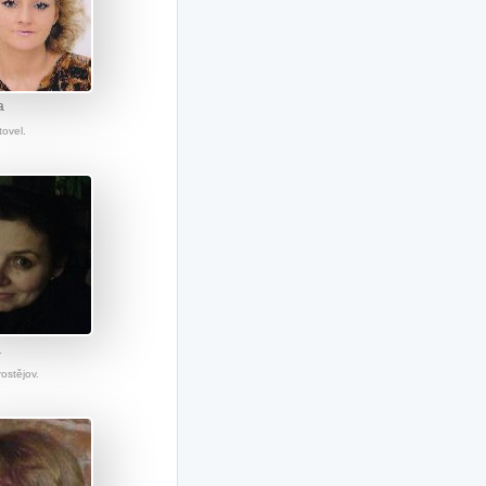
a
tovel.
a
rostějov.