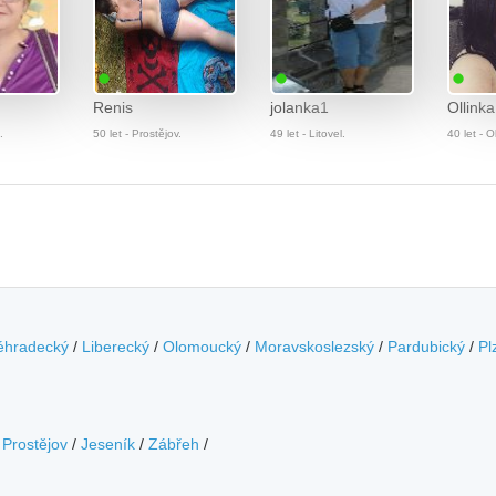
Renis
jolanka1
Ollinka
.
50 let - Prostějov.
49 let - Litovel.
40 let - 
éhradecký
/
Liberecký
/
Olomoucký
/
Moravskoslezský
/
Pardubický
/
Pl
/
Prostějov
/
Jeseník
/
Zábřeh
/