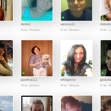
Ambi2
verona11
milusk
.
40 let - Šumperk.
47 let - Olomouc.
55 let - Li
pavlina111
whisperia
godziĺ
.
78 let - Olomouc.
58 let - Olomouc.
51 let - P