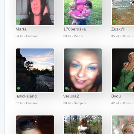
Marta
176beruška
Zuzk@
34 let - Olomouc.
33 let - Přerov.
35 let - Olomouc
janickalang
veruna2
Byou
52 let - Olomouc.
38 let - Šumperk.
42 let - Olomouc