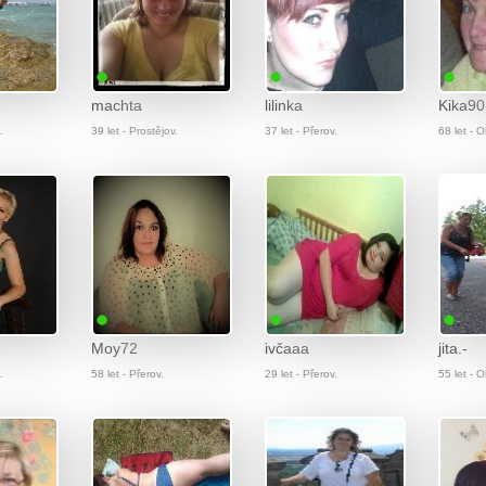
machta
lilinka
Kika90
.
39 let - Prostějov.
37 let - Přerov.
68 let - 
Moy72
ivčaaa
jita.-
.
58 let - Přerov.
29 let - Přerov.
55 let - 