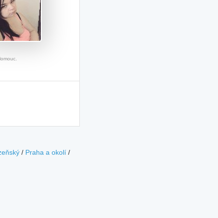
Olomouc.
zeňský
/
Praha a okolí
/