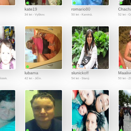
kate19
romario80
Chach
34 let - Vyškov.
50 let - Karviná.
52 let - 
lubama
slunickoff
Maalive
ístek.
42 let - Jičín.
54 let - Slaný.
50 let - Zl