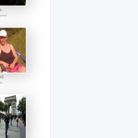
a
Opava.
ll
ín.