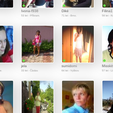
Ivona-f938
Diké
Filina1
53 let - Příbram.
71 let - Brno.
58 let - K
jela
sumidomi
Misskit
ce.
33 let - Čáslav.
64 let - Vyškov.
57 let - L