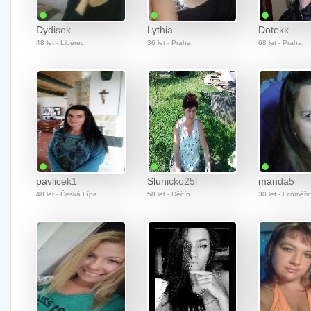
Dydisek
Lythia
Dotekk
48 let - Liberec.
36 let - Praha.
68 let - Praha.
pavlicek1
Slunicko25l
manda5
48 let - Česká Lípa.
58 let - Děčín.
30 let - Litoměři