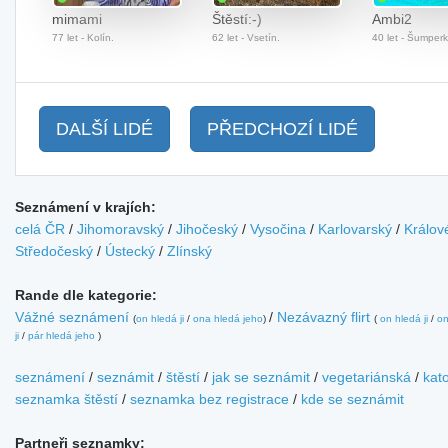
mimami
Štěstí:-)
Ambi2
77 let - Kolín.
62 let - Vsetín.
40 let - Šumperk
DALŠÍ LIDÉ
PŘEDCHOZÍ LIDÉ
Seznámení v krajích:
celá ČR
/
Jihomoravský
/
Jihočeský
/
Vysočina
/
Karlovarský
/
Králov
Středočeský
/
Ústecký
/
Zlínský
Rande dle kategorie:
Vážné seznámení
/
Nezávazný flirt
(
on hledá ji
/
ona hledá jeho
)
(
on hledá ji
/
on
ji
/
pár hledá jeho
)
seznámení
/
seznámit
/
štěstí
/
jak se seznámit
/
vegetariánská
/
kato
seznamka štěstí
/
seznamka bez registrace
/
kde se seznámit
Partneři seznamky: