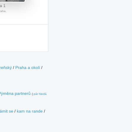
a 1
raha.
zeňský
/
Praha a okolí
/
Výměna partnerů
(
pár hledá
ámit se
/
kam na rande
/