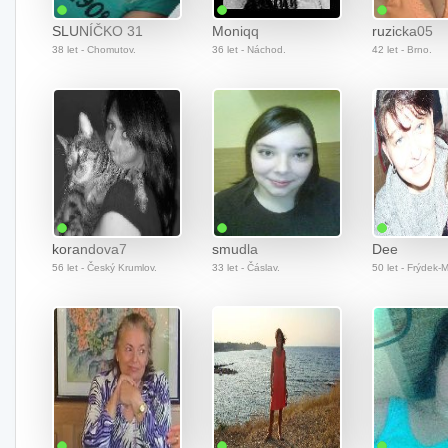
SLUNÍČKO 31
Moniqq
ruzicka05
38 let - Chomutov.
36 let - Náchod.
42 let - Brno.
korandova7
smudla
Dee
56 let - Český Krumlov.
33 let - Čáslav.
50 let - Frýdek-M