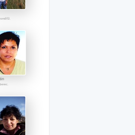
roměříž.
tin
iberec.