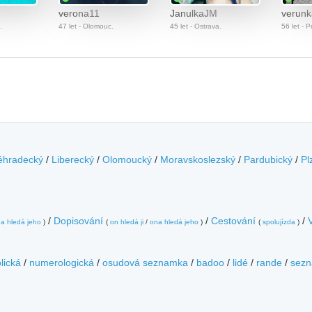
verona11
JanulkaJM
verunk
.
47 let - Olomouc.
45 let - Ostrava.
56 let - P
éhradecký
/
Liberecký
/
Olomoucký
/
Moravskoslezský
/
Pardubický
/
Pl
/
Dopisování
/
Cestování
/
a hledá jeho
)
(
on hledá ji
/
ona hledá jeho
)
(
spolujízda
)
lická
/
numerologická
/
osudová seznamka
/
badoo
/
lidé
/
rande
/
sezn