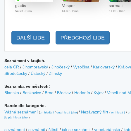
gladis
Vesper
sarmati
54 let - Brno.
64 let - Brno.
61 let - Brno.
DALŠÍ LIDÉ
PŘEDCHOZÍ LIDÉ
Seznámení v krajích:
celá ČR
/
Jihomoravský
/
Jihočeský
/
Vysočina
/
Karlovarský
/
Králov
Středočeský
/
Ústecký
/
Zlínský
Seznamka ve městech:
Blansko
/
Boskovice
/
Brno
/
Břeclav
/
Hodonín
/
Kyjov
/
Veselí nad 
Rande dle kategorie:
Vážné seznámení
/
Nezávazný flirt
(
on hledá ji
/
ona hledá jeho
)
(
on hledá ji
/
on
ji
/
pár hledá jeho
)
seznámení
/
seznámit
/
štěstí
/
jak se seznámit
/
vegetariánská
/
kato