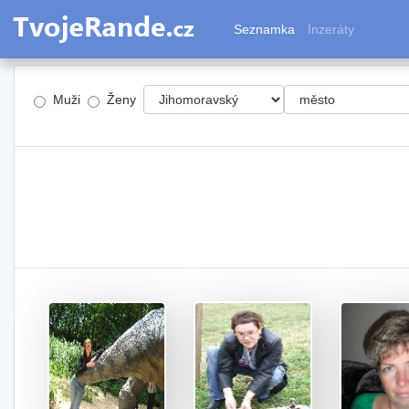
Seznamka
Inzeráty
Muži
Ženy