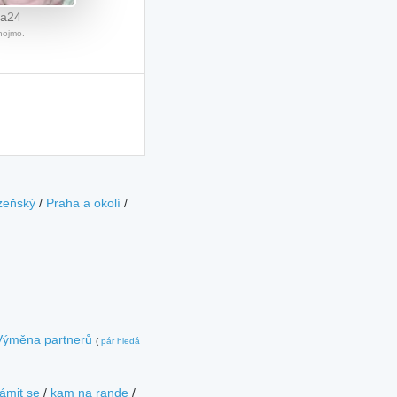
ka24
Znojmo.
zeňský
/
Praha a okolí
/
Výměna partnerů
(
pár hledá
ámit se
/
kam na rande
/