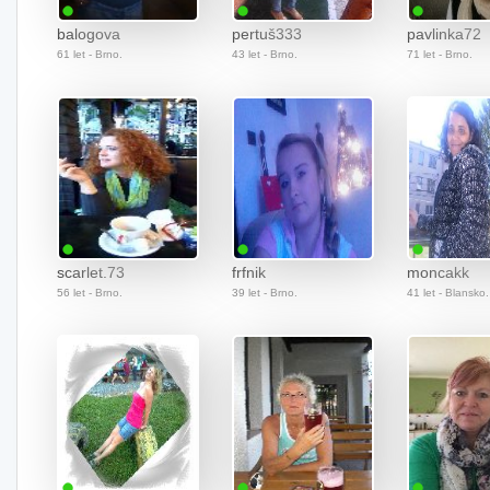
balogova
pertuš333
pavlinka72
61 let - Brno.
43 let - Brno.
71 let - Brno.
scarlet.73
frfnik
moncakk
56 let - Brno.
39 let - Brno.
41 let - Blansko.