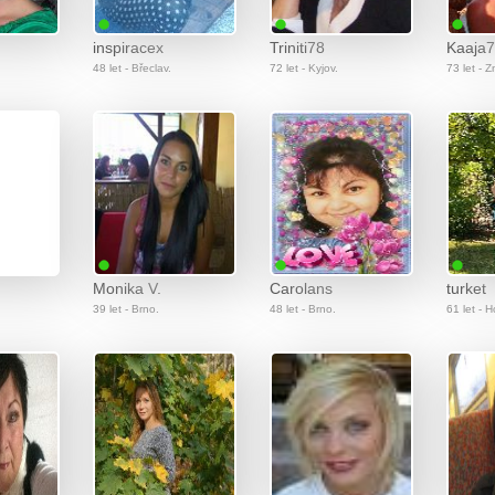
inspiracex
Triniti78
Kaaja
48 let - Břeclav.
72 let - Kyjov.
73 let - 
Monika V.
Carolans
turket
39 let - Brno.
48 let - Brno.
61 let - 