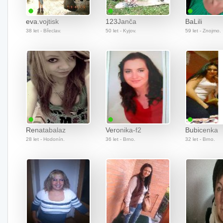
eva.vojtisk
123Janča
BaLili
38 let - Břeclav.
50 let - Kyjov.
59 let - Znojmo.
Renatabalaz
Veronika-f2
Bubicenka
28 let - Hodonín.
36 let - Brno.
32 let - Brno.