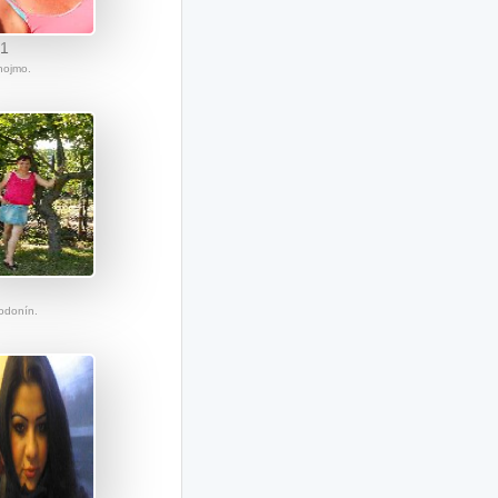
71
Znojmo.
Hodonín.