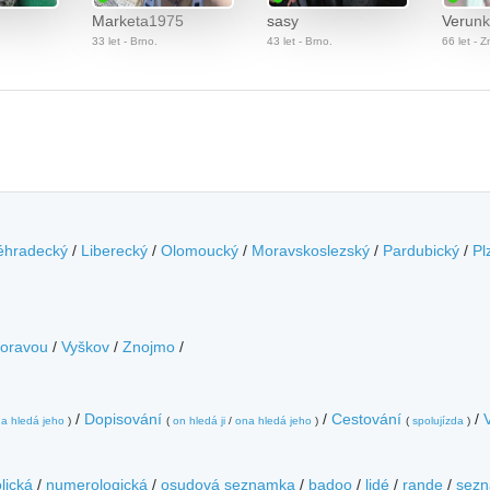
Marketa1975
sasy
Verun
33 let - Brno.
43 let - Brno.
66 let - 
éhradecký
/
Liberecký
/
Olomoucký
/
Moravskoslezský
/
Pardubický
/
Pl
Moravou
/
Vyškov
/
Znojmo
/
/
Dopisování
/
Cestování
/
a hledá jeho
)
(
on hledá ji
/
ona hledá jeho
)
(
spolujízda
)
lická
/
numerologická
/
osudová seznamka
/
badoo
/
lidé
/
rande
/
sezn