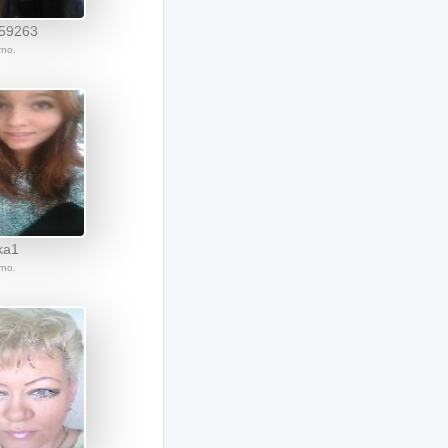
159263
rno.
ka1
rno.