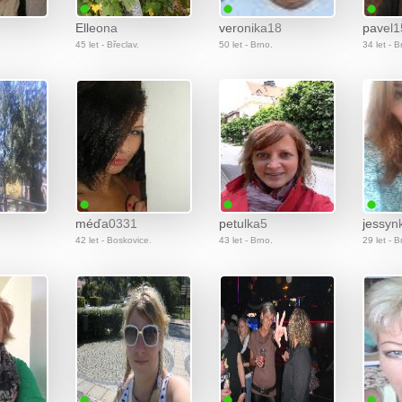
Elleona
veronika18
pavel
45 let - Břeclav.
50 let - Brno.
34 let - B
méďa0331
petulka5
jessyn
42 let - Boskovice.
43 let - Brno.
29 let - B