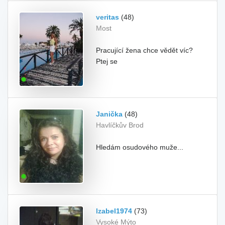
veritas
(48)
Most
Pracující žena chce vědět víc?
Ptej se
Janička
(48)
Havlíčkův Brod
Hledám osudového muže...
Izabel1974
(73)
Vysoké Mýto