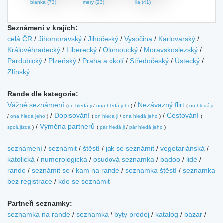
blanka (73)
mery (23)
ila (41)
Seznámení v krajích:
celá ČR
/
Jihomoravský
/
Jihočeský
/
Vysočina
/
Karlovarský
/
Královéhradecký
/
Liberecký
/
Olomoucký
/
Moravskoslezský
/
Pardubický
/
Plzeňský
/
Praha a okolí
/
Středočeský
/
Ústecký
/
Zlínský
Rande dle kategorie:
Vážné seznámení
/
Nezávazný flirt
(
on hledá ji
/
ona hledá jeho
)
(
on hledá ji
/
Dopisování
/
Cestování
/
ona hledá jeho
)
(
on hledá ji
/
ona hledá jeho
)
(
/
Výměna partnerů
spolujízda
)
(
pár hledá ji
/
pár hledá jeho
)
seznámení
/
seznámit
/
štěstí
/
jak se seznámit
/
vegetariánská
/
katolická
/
numerologická
/
osudová seznamka
/
badoo
/
lidé
/
rande
/
seznámit se
/
kam na rande
/
seznamka štěstí
/
seznamka
bez registrace
/
kde se seznámit
Partneři seznamky:
seznamka na rande
/
seznamka
/
byty prodej
/
katalog
/
bazar
/