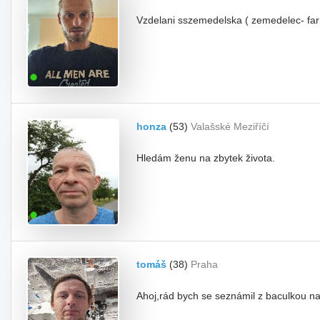
Vzdelani sszemedelska ( zemedelec- farma
honza
(53)
Valašské Meziříčí
Hledám ženu na zbytek života.
tomáš
(38)
Praha
Ahoj,rád bych se seznámil z baculkou na