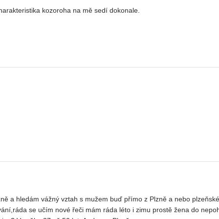
arakteristika kozoroha na mě sedí dokonale.
lzně a hledám vážný vztah s mužem buď přímo z Plzně a nebo plzeňské
ání,ráda se učím nové řeči mám ráda léto i zimu prostě žena do nepo