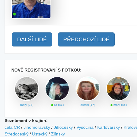
DALŠÍ LIDÉ
PŘEDCHOZÍ LIDÉ
NOVĚ REGISTROVANÍ S FOTKOU:
mery (23)
ila (41)
esstel (47)
marti (45)
Seznámení v krajích:
celá ČR
/
Jihomoravský
/
Jihočeský
/
Vysočina
/
Karlovarský
/
Králov
Středočeský
/
Ústecký
/
Zlínský