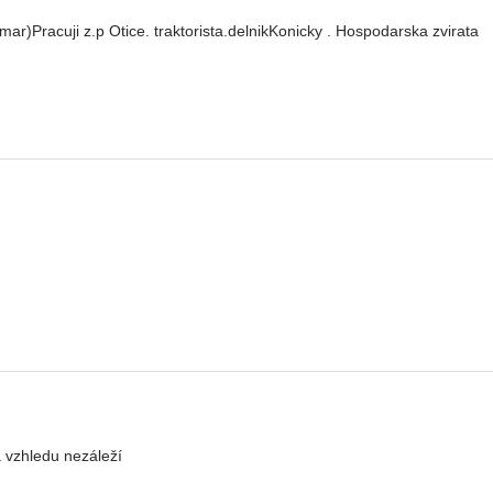
r)Pracuji z.p Otice. traktorista.delnikKonicky . Hospodarska zvirata
 vzhledu nezáleží