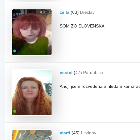
zella
(63)
Břeclav
SOM ZO SLOVENSKA.
esstel
(47)
Pardubice
Ahoj, jsem rozvedená a hledám kamaráda n
marti
(45)
Litvínov