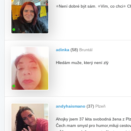
⭐Není dobré být sám. ⭐Vím, co chci⭐ Ch
adinka
(58)
Bruntál
Hledám muže, který není zlý
andyhaismano
(37)
Plzeň
Ahojky jsem 37 léta svobodná žena z P
Čech.mam smysl pro humor,miluji cestov