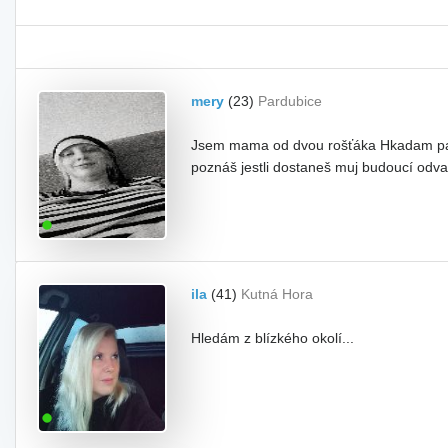
mery
(23)
Pardubice
Jsem mama od dvou rošťáka Hkadam parťá
poznáš jestli dostaneš muj budoucí odva
ila
(41)
Kutná Hora
Hledám z blízkého okolí...