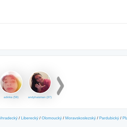
adinka (58)
andyhaisman (37)
éhradecký
/
Liberecký
/
Olomoucký
/
Moravskoslezský
/
Pardubický
/
Pl