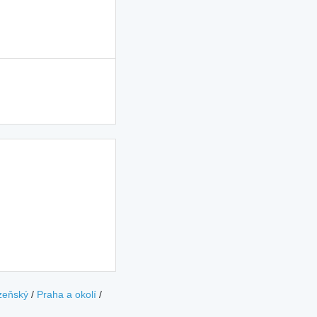
zeňský
/
Praha a okolí
/