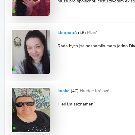
může pro společnou.cestu životem existu
kleopatrá
(46)
Plzeň
Ráda bych jse seznamila mam jedno Ditě 
kacka
(47)
Hradec Králové
Hledám seznámení