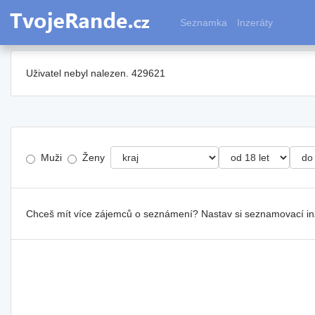
Seznamka
Inzeráty
Uživatel nebyl nalezen. 429621
Muži
Ženy
Chceš mít více zájemců o seznámení? Nastav si seznamovací i