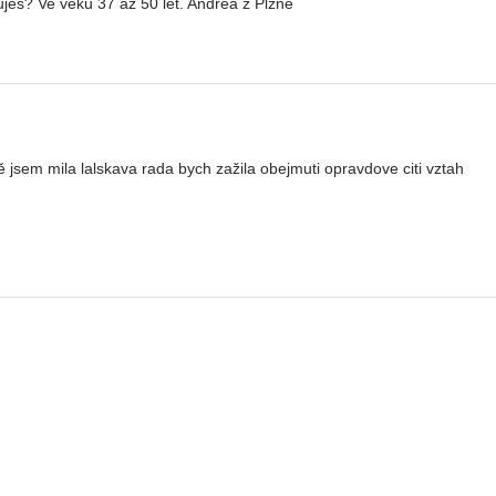
jes? Ve věku 37 až 50 let. Andrea z Plzně
jsem mila lalskava rada bych zažila obejmuti opravdove citi vztah