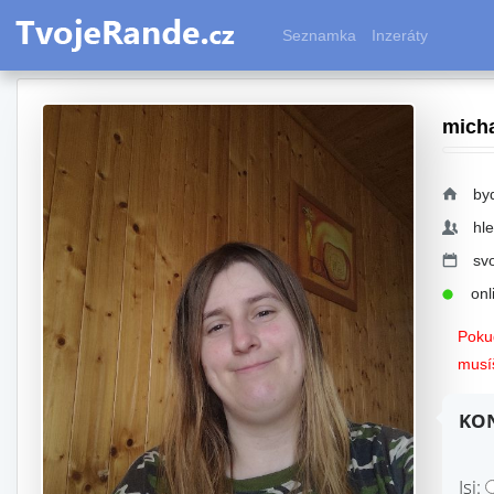
Seznamka
Inzeráty
mich
by
hl
sv
onli
Pokud
musíš
KON
Jsi: