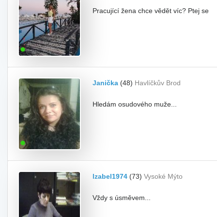
Pracující žena chce vědět víc? Ptej se
Janička
(48)
Havlíčkův Brod
Hledám osudového muže...
Izabel1974
(73)
Vysoké Mýto
Vždy s úsměvem...