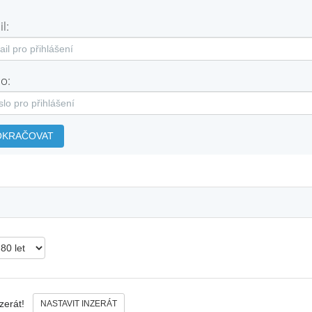
l:
o:
OKRAČOVAT
nzerát!
NASTAVIT INZERÁT