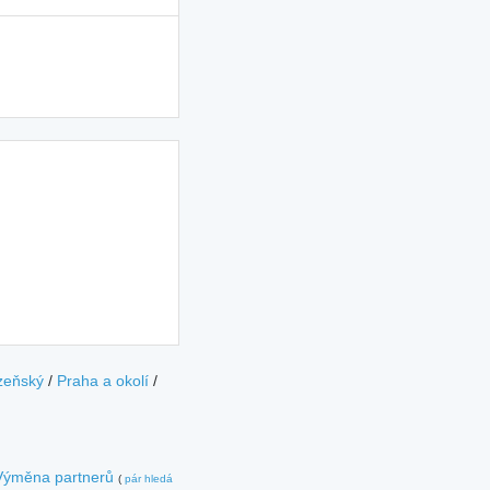
zeňský
/
Praha a okolí
/
Výměna partnerů
(
pár hledá