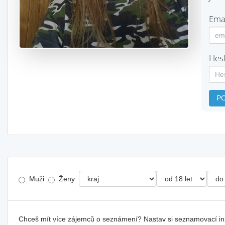
Emai
Hesl
P
Muži
Ženy
Chceš mít více zájemců o seznámení? Nastav si seznamovací i