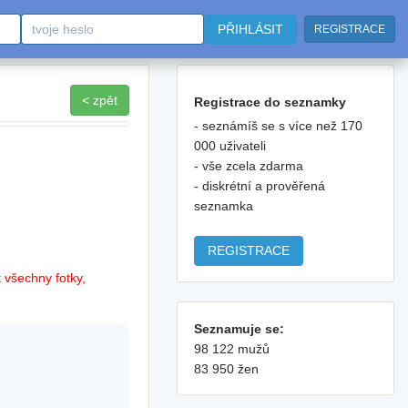
PŘIHLÁSIT
REGISTRACE
< zpět
Registrace do seznamky
- seznámíš se s více než 170
000 uživateli
- vše zcela zdarma
- diskrétní a prověřená
seznamka
REGISTRACE
 všechny fotky,
Seznamuje se:
98 122 mužů
83 950 žen