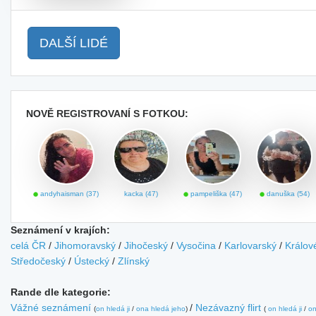
DALŠÍ LIDÉ
NOVĚ REGISTROVANÍ S FOTKOU:
andyhaisman (37)
kacka (47)
pampeliška (47)
danuška (54)
Seznámení v krajích:
celá ČR
/
Jihomoravský
/
Jihočeský
/
Vysočina
/
Karlovarský
/
Králov
Středočeský
/
Ústecký
/
Zlínský
Rande dle kategorie:
Vážné seznámení
/
Nezávazný flirt
(
on hledá ji
/
ona hledá jeho
)
(
on hledá ji
/
on