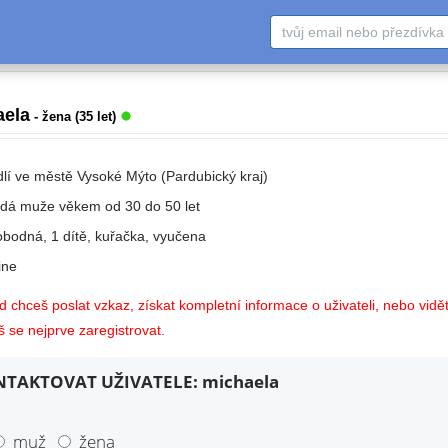
aela
- žena (35 let)
dlí ve městě Vysoké Mýto (Pardubický kraj)
edá muže věkem od 30 do 50 let
obodná, 1 dítě, kuřačka, vyučena
ne
 chceš poslat vzkaz, získat kompletní informace o uživateli, nebo vidět
 se nejprve zaregistrovat.
TAKTOVAT UŽIVATELE: michaela
muž
žena