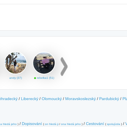
andy (37)
rebelka1 (51)
éhradecký
/
Liberecký
/
Olomoucký
/
Moravskoslezský
/
Pardubický
/
Pl
/
Dopisování
/
Cestování
/
a hledá jeho
)
(
on hledá ji
/
ona hledá jeho
)
(
spolujízda
)