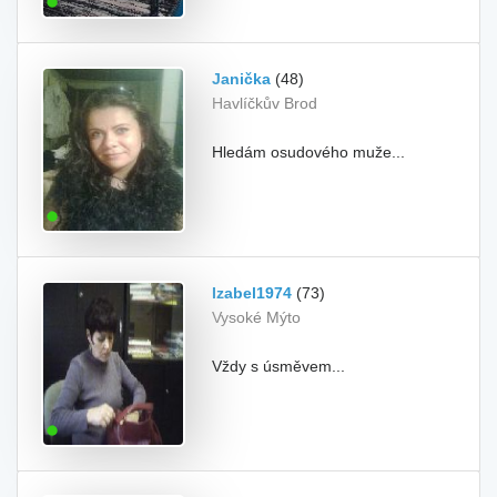
Janička
(48)
Havlíčkův Brod
Hledám osudového muže...
Izabel1974
(73)
Vysoké Mýto
Vždy s úsměvem...