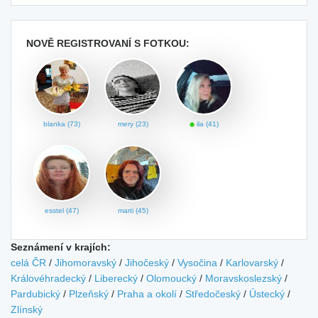
NOVĚ REGISTROVANÍ S FOTKOU:
blanka (73)
mery (23)
ila (41)
esstel (47)
marti (45)
Seznámení v krajích:
celá ČR
/
Jihomoravský
/
Jihočeský
/
Vysočina
/
Karlovarský
/
Královéhradecký
/
Liberecký
/
Olomoucký
/
Moravskoslezský
/
Pardubický
/
Plzeňský
/
Praha a okolí
/
Středočeský
/
Ústecký
/
Zlínský