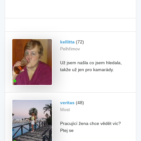
kellitta
(72)
Pelhřimov
Už jsem našla co jsem hledala,
takže už jen pro kamarády.
veritas
(48)
Most
Pracující žena chce vědět víc?
Ptej se