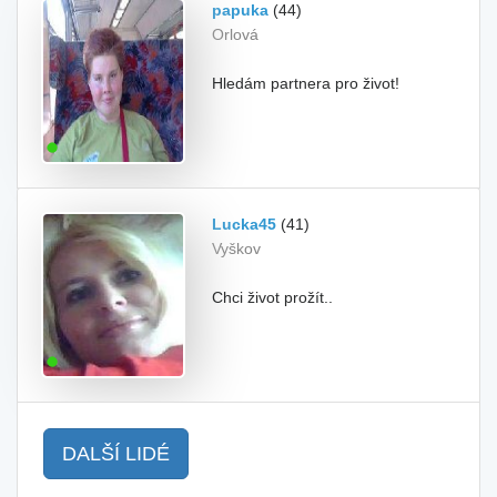
papuka
(44)
Orlová
Hledám partnera pro život!
Lucka45
(41)
Vyškov
Chci život prožít..
DALŠÍ LIDÉ