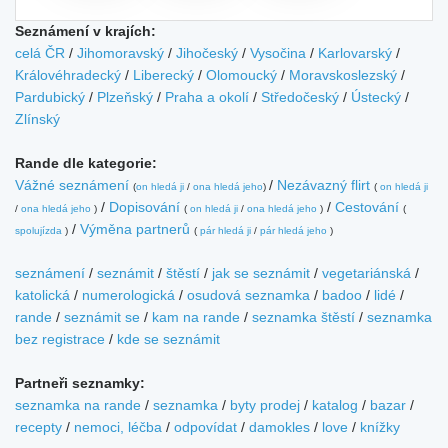
Seznámení v krajích:
celá ČR
/
Jihomoravský
/
Jihočeský
/
Vysočina
/
Karlovarský
/
Královéhradecký
/
Liberecký
/
Olomoucký
/
Moravskoslezský
/
Pardubický
/
Plzeňský
/
Praha a okolí
/
Středočeský
/
Ústecký
/
Zlínský
Rande dle kategorie:
Vážné seznámení
/
Nezávazný flirt
(
on hledá ji
/
ona hledá jeho
)
(
on hledá ji
/
Dopisování
/
Cestování
/
ona hledá jeho
)
(
on hledá ji
/
ona hledá jeho
)
(
/
Výměna partnerů
spolujízda
)
(
pár hledá ji
/
pár hledá jeho
)
seznámení
/
seznámit
/
štěstí
/
jak se seznámit
/
vegetariánská
/
katolická
/
numerologická
/
osudová seznamka
/
badoo
/
lidé
/
rande
/
seznámit se
/
kam na rande
/
seznamka štěstí
/
seznamka
bez registrace
/
kde se seznámit
Partneři seznamky:
seznamka na rande
/
seznamka
/
byty prodej
/
katalog
/
bazar
/
recepty
/
nemoci, léčba
/
odpovídat
/
damokles
/
love
/
knížky