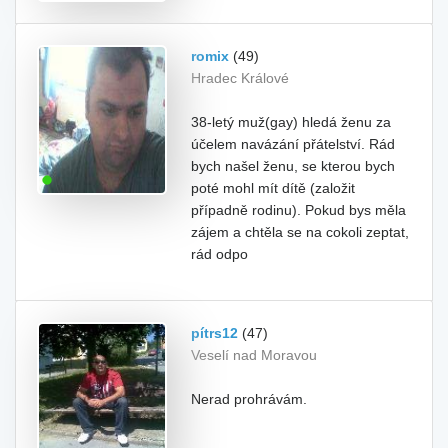
romix
(49)
Hradec Králové
38-letý muž(gay) hledá ženu za
účelem navázání přátelství. Rád
bych našel ženu, se kterou bych
poté mohl mít dítě (založit
případně rodinu). Pokud bys měla
zájem a chtěla se na cokoli zeptat,
rád odpo
pítrs12
(47)
Veselí nad Moravou
Nerad prohrávám.