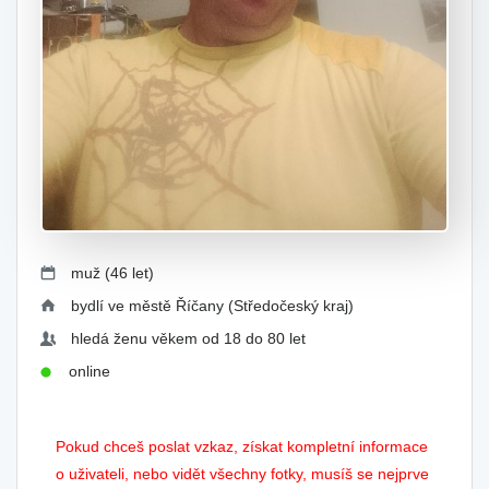
muž (46 let)
bydlí ve městě Říčany (Středočeský kraj)
hledá ženu věkem od 18 do 80 let
online
Pokud chceš poslat vzkaz, získat kompletní informace
o uživateli, nebo vidět všechny fotky, musíš se nejprve