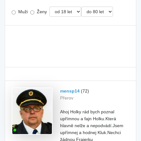
Muži
Ženy
mensp14
(72)
Přerov
Ahoj Holky rád bych poznal
upřímnou a fajn Holku.Která
hlavně nelže a nepodvádí.Jsem
upřímnej a hodnej Kluk.Nechci
žádnou Frajerku