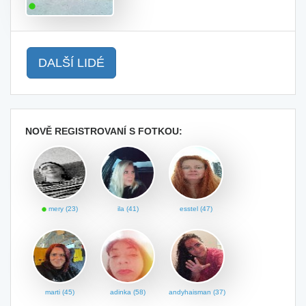
DALŠÍ LIDÉ
NOVĚ REGISTROVANÍ S FOTKOU:
mery (23)
ila (41)
esstel (47)
marti (45)
adinka (58)
andyhaisman (37)