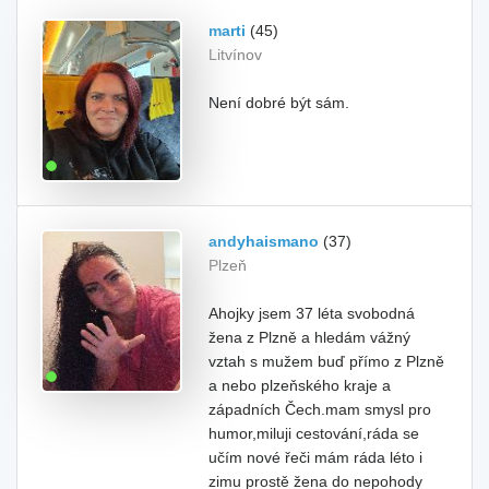
marti
(45)
Litvínov
Není dobré být sám.
andyhaismano
(37)
Plzeň
Ahojky jsem 37 léta svobodná
žena z Plzně a hledám vážný
vztah s mužem buď přímo z Plzně
a nebo plzeňského kraje a
západních Čech.mam smysl pro
humor,miluji cestování,ráda se
učím nové řeči mám ráda léto i
zimu prostě žena do nepohody