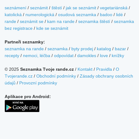
seznámení
/
seznámit
/
štěstí
/
jak se seznámit
/
vegetariánská
/
katolická
/
numerologická
/
osudová seznamka
/
badoo
/
lidé
/
rande
/
seznámit se
/
kam na rande
/
seznamka štěstí
/
seznamka
bez registrace
/
kde se seznámit
Partneři seznamky:
seznamka na rande
/
seznamka
/
byty prodej
/
katalog
/
bazar
/
recepty
/
nemoci, léčba
/
odpovídat
/
damokles
/
love
/
knížky
© 2025
Seznamka Tvoje rande.cz
/
Kontakt
/
Pravidla
/
O
Tvojerande.cz
/
Obchodní podmínky
/
Zásady obchrany osobních
údajů
/
Provozní podmínky
Aplikace pro Android: