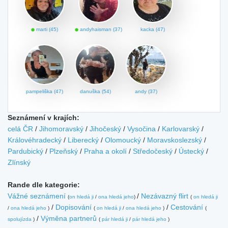
marti (45)
andyhaisman (37)
kacka (47)
pampeliška (47)
danuška (54)
andy (37)
Seznámení v krajích:
celá ČR
/
Jihomoravský
/
Jihočeský
/
Vysočina
/
Karlovarský
/
Královéhradecký
/
Liberecký
/
Olomoucký
/
Moravskoslezský
/
Pardubický
/
Plzeňský
/
Praha a okolí
/
Středočeský
/
Ústecký
/
Zlínský
Rande dle kategorie:
Vážné seznámení
/
Nezávazný flirt
(
on hledá ji
/
ona hledá jeho
)
(
on hledá ji
/
Dopisování
/
Cestování
/
ona hledá jeho
)
(
on hledá ji
/
ona hledá jeho
)
(
/
Výměna partnerů
spolujízda
)
(
pár hledá ji
/
pár hledá jeho
)