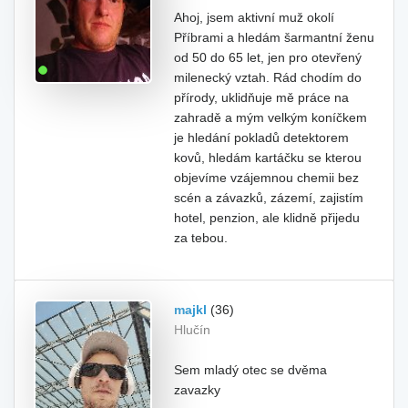
Ahoj, jsem aktivní muž okolí
Příbrami a hledám šarmantní ženu
od 50 do 65 let, jen pro otevřený
milenecký vztah. Rád chodím do
přírody, uklidňuje mě práce na
zahradě a mým velkým koníčkem
je hledání pokladů detektorem
kovů, hledám kartáčku se kterou
objevíme vzájemnou chemii bez
scén a závazků, zázemí, zajistím
hotel, penzion, ale klidně přijedu
za tebou.
majkl
(36)
Hlučín
Sem mladý otec se dvěma
zavazky