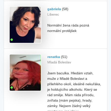
gabriela
(58)
Liberec
Normální žena ráda pozná
normální protějšek
renatka
(51)
Mladá Boleslav
Jsem baculka. Hledám vztah,
muže z Mladé Boleslavi a
přilehlého okolí, ideálně nekuřáka,
je holdujícího alkoholu. Který se
rád směje. Mám ráda přírodu,
zvířata (mám pejska), hrady,
zámky. Nejsem žádný velký