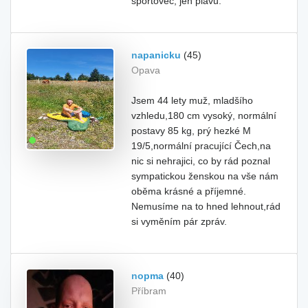
sportovec, jen plavu.
napanicku
(45)
Opava
Jsem 44 lety muž, mladšího
vzhledu,180 cm vysoký, normální
postavy 85 kg, prý hezké M
19/5,normální pracující Čech,na
nic si nehrajici, co by rád poznal
sympatickou ženskou na vše nám
oběma krásné a příjemné.
Nemusíme na to hned lehnout,rád
si vyměním pár zpráv.
nopma
(40)
Příbram