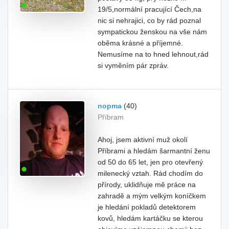
19/5,normální pracující Čech,na
nic si nehrajici, co by rád poznal
sympatickou ženskou na vše nám
oběma krásné a příjemné.
Nemusíme na to hned lehnout,rád
si vyměním pár zpráv.
nopma
(40)
Příbram
Ahoj, jsem aktivní muž okolí
Příbrami a hledám šarmantní ženu
od 50 do 65 let, jen pro otevřený
milenecký vztah. Rád chodím do
přírody, uklidňuje mě práce na
zahradě a mým velkým koníčkem
je hledání pokladů detektorem
kovů, hledám kartáčku se kterou