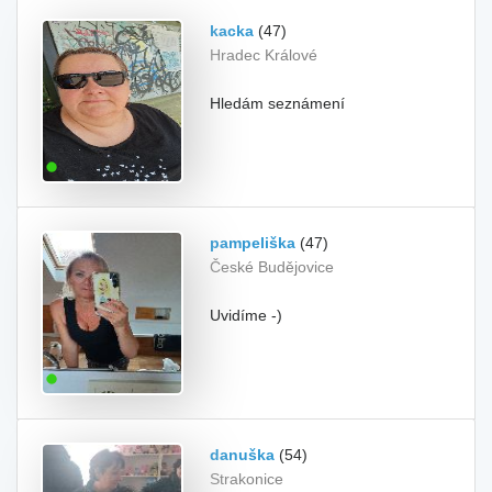
kacka
(47)
Hradec Králové
Hledám seznámení
pampeliška
(47)
České Budějovice
Uvidíme -)
danuška
(54)
Strakonice