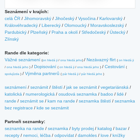
Seznámení v krajích:
celá ČR
/
Jihomoravský
/
Jihočeský
/
Vysočina
/
Karlovarský
/
Královéhradecký
/
Liberecký
/
Olomoucký
/
Moravskoslezský
/
Pardubický
/
Plzeňský
/
Praha a okolí
/
Středočeský
/
Ústecký
/
Zlínský
Rande dle kategorie:
Vážné seznámení
/
Nezávazný flirt
(
on hledá ji
/
ona hledá jeho
)
(
on hledá ji
/
Dopisování
/
Cestování
/
ona hledá jeho
)
(
on hledá ji
/
ona hledá jeho
)
(
/
Výměna partnerů
spolujízda
)
(
pár hledá ji
/
pár hledá jeho
)
seznámení
/
seznámit
/
štěstí
/
jak se seznámit
/
vegetariánská
/
katolická
/
numerologická
/
osudová seznamka
/
badoo
/
lidé
/
rande
/
seznámit se
/
kam na rande
/
seznamka štěstí
/
seznamka
bez registrace
/
kde se seznámit
Partneři seznamky:
seznamka na rande
/
seznamka
/
byty prodej
/
katalog
/
bazar
/
recepty
/
nemoci, léčba
/
odpovídat
/
damokles
/
love
/
knížky