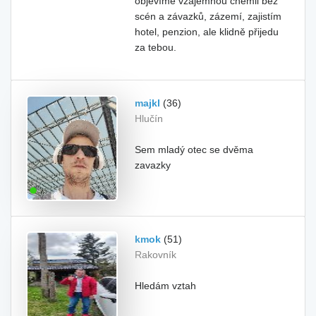
objevíme vzájemnou chemii bez
scén a závazků, zázemí, zajistím
hotel, penzion, ale klidně přijedu
za tebou.
majkl
(36)
Hlučín
Sem mladý otec se dvěma
zavazky
kmok
(51)
Rakovník
Hledám vztah