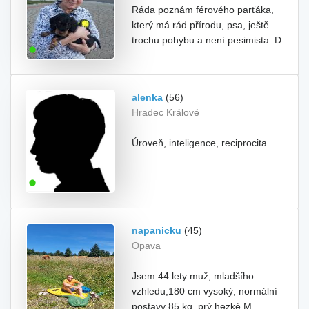
Ráda poznám férového parťáka,
který má rád přírodu, psa, ještě
trochu pohybu a není pesimista :D
alenka
(56)
Hradec Králové
Úroveň, inteligence, reciprocita
napanicku
(45)
Opava
Jsem 44 lety muž, mladšího
vzhledu,180 cm vysoký, normální
postavy 85 kg, prý hezké M