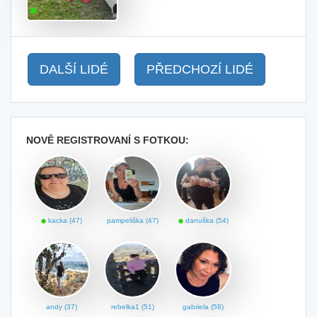
DALŠÍ LIDÉ
PŘEDCHOZÍ LIDÉ
NOVĚ REGISTROVANÍ S FOTKOU:
kacka (47)
pampeliška (47)
danuška (54)
andy (37)
rebelka1 (51)
gabriela (58)