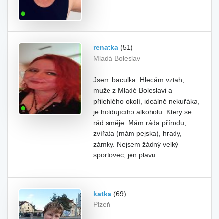
renatka
(51)
Mladá Boleslav
Jsem baculka. Hledám vztah,
muže z Mladé Boleslavi a
přilehlého okolí, ideálně nekuřáka,
je holdujícího alkoholu. Který se
rád směje. Mám ráda přírodu,
zvířata (mám pejska), hrady,
zámky. Nejsem žádný velký
sportovec, jen plavu.
katka
(69)
Plzeň