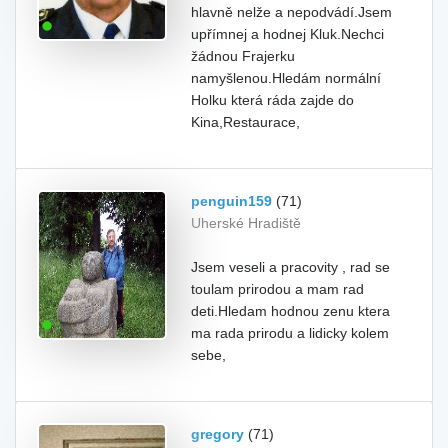
hlavně nelže a nepodvádí.Jsem
upřímnej a hodnej Kluk.Nechci
žádnou Frajerku
namyšlenou.Hledám normální
Holku která ráda zajde do
Kina,Restaurace,
penguin159
(71)
Uherské Hradiště
Jsem veseli a pracovity , rad se
toulam prirodou a mam rad
deti.Hledam hodnou zenu ktera
ma rada prirodu a lidicky kolem
sebe,
gregory
(71)