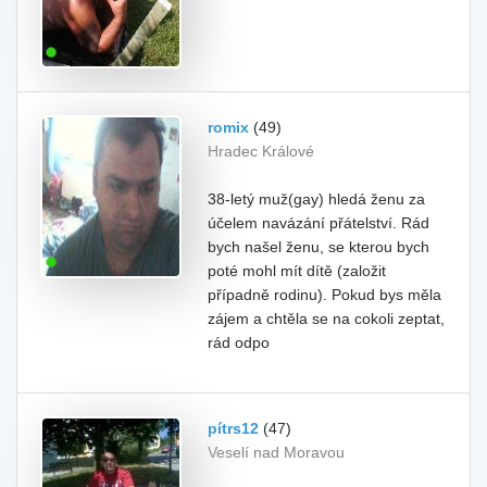
romix
(49)
Hradec Králové
38-letý muž(gay) hledá ženu za
účelem navázání přátelství. Rád
bych našel ženu, se kterou bych
poté mohl mít dítě (založit
případně rodinu). Pokud bys měla
zájem a chtěla se na cokoli zeptat,
rád odpo
pítrs12
(47)
Veselí nad Moravou