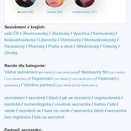
marti (45)
adinka (58)
andyhaisman (37)
Seznámení v krajích:
celá ČR
/
Jihomoravský
/
Jihočeský
/
Vysočina
/
Karlovarský
/
Královéhradecký
/
Liberecký
/
Olomoucký
/
Moravskoslezský
/
Pardubický
/
Plzeňský
/
Praha a okolí
/
Středočeský
/
Ústecký
/
Zlínský
Rande dle kategorie:
Vážné seznámení
/
Nezávazný flirt
(
on hledá ji
/
ona hledá jeho
)
(
on hledá ji
/
Dopisování
/
Cestování
/
ona hledá jeho
)
(
on hledá ji
/
ona hledá jeho
)
(
/
Výměna partnerů
spolujízda
)
(
pár hledá ji
/
pár hledá jeho
)
seznámení
/
seznámit
/
štěstí
/
jak se seznámit
/
vegetariánská
/
katolická
/
numerologická
/
osudová seznamka
/
badoo
/
lidé
/
rande
/
seznámit se
/
kam na rande
/
seznamka štěstí
/
seznamka
bez registrace
/
kde se seznámit
Partneři seznamky: