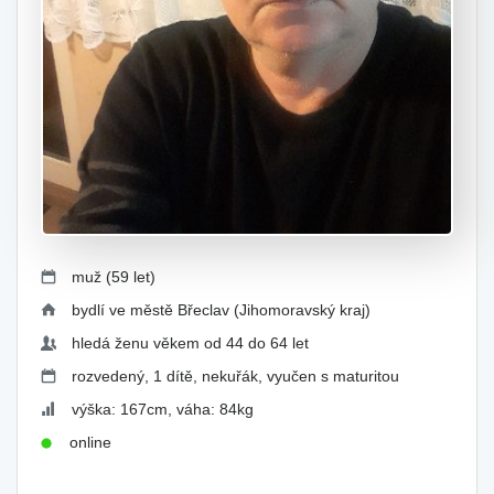
muž (59 let)
bydlí ve městě Břeclav (Jihomoravský kraj)
hledá ženu věkem od 44 do 64 let
rozvedený, 1 dítě, nekuřák, vyučen s maturitou
výška: 167cm, váha: 84kg
online