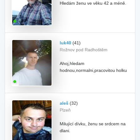
Hledám ženu ve věku 42 a méně.
luk40
(41)
Rožnov pod Radhoštěm
Ahoj,hledam
hodnou,normalni,pracovitou holku
aleš
(32)
Plzeň
Milující dívku, ženu se srdcem na
dlani.