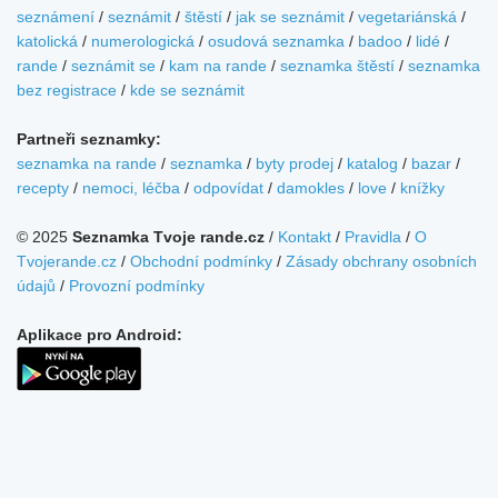
seznámení
/
seznámit
/
štěstí
/
jak se seznámit
/
vegetariánská
/
katolická
/
numerologická
/
osudová seznamka
/
badoo
/
lidé
/
rande
/
seznámit se
/
kam na rande
/
seznamka štěstí
/
seznamka
bez registrace
/
kde se seznámit
Partneři seznamky:
seznamka na rande
/
seznamka
/
byty prodej
/
katalog
/
bazar
/
recepty
/
nemoci, léčba
/
odpovídat
/
damokles
/
love
/
knížky
© 2025
Seznamka Tvoje rande.cz
/
Kontakt
/
Pravidla
/
O
Tvojerande.cz
/
Obchodní podmínky
/
Zásady obchrany osobních
údajů
/
Provozní podmínky
Aplikace pro Android: