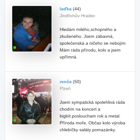
laďka
(44)
Jindřichův Hradec
Hledám milého,schopného a
zkušeného. Jsem zábavná,
společenská a ničeho se nebojím.
Mám ráda přírodu, kolo a jsem
upřímná.
renča
(50)
Plzeň
Jsem sympatická spolehlivá ráda
chodím na koncert a
bigbít.posloucham rok a metal.
Příroda moře. Občas kolo výroba
chlebíčky saláty pomazánky.