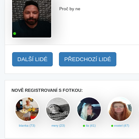
Proč by ne
DALŠÍ LIDÉ
PŘEDCHOZÍ LIDÉ
NOVĚ REGISTROVANÍ S FOTKOU:
blanka (73)
mery (23)
ila (41)
esstel (47)