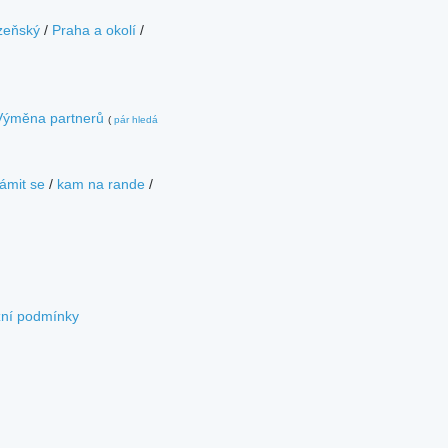
zeňský
/
Praha a okolí
/
Výměna partnerů
(
pár hledá
ámit se
/
kam na rande
/
zní podmínky