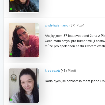
andyhaismano
(37)
Plzeň
Ahojky jsem 37 léta svobodná žena z P
Čech.mam smysl pro humor,miluji cestov
může pro společnou.cestu životem existu
kleopatrá
(46)
Plzeň
Ráda bych jse seznamila mam jedno Ditě 