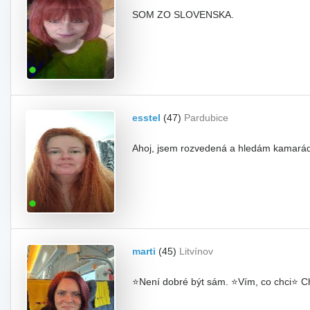
SOM ZO SLOVENSKA.
esstel
(47)
Pardubice
Ahoj, jsem rozvedená a hledám kamaráda n
marti
(45)
Litvínov
⭐Není dobré být sám. ⭐Vím, co chci⭐ Ch