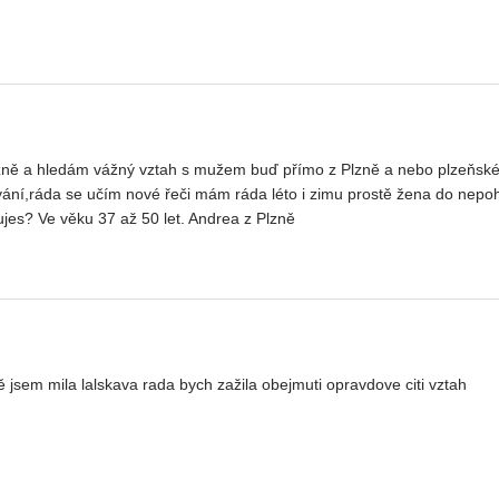
lzně a hledám vážný vztah s mužem buď přímo z Plzně a nebo plzeňské
ání,ráda se učím nové řeči mám ráda léto i zimu prostě žena do nepo
jes? Ve věku 37 až 50 let. Andrea z Plzně
jsem mila lalskava rada bych zažila obejmuti opravdove citi vztah