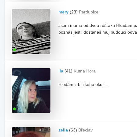
mery
(23)
Pardubice
Jsem mama od dvou rošťáka Hkadam parťá
poznáš jestli dostaneš muj budoucí odva
ila
(41)
Kutná Hora
Hledám z blízkého okolí...
zella
(63)
Břeclav