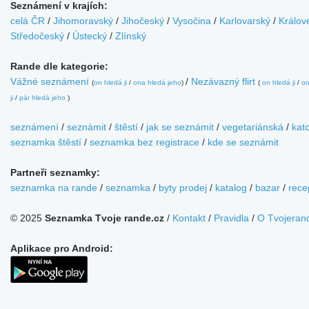
Seznámení v krajích:
celá ČR
/
Jihomoravský
/
Jihočeský
/
Vysočina
/
Karlovarský
/
Králov
Středočeský
/
Ústecký
/
Zlínský
Rande dle kategorie:
Vážné seznámení
/
Nezávazný flirt
(
on hledá ji
/
ona hledá jeho
)
(
on hledá ji
/
on
ji
/
pár hledá jeho
)
seznámení
/
seznámit
/
štěstí
/
jak se seznámit
/
vegetariánská
/
kato
seznamka štěstí
/
seznamka bez registrace
/
kde se seznámit
Partneři seznamky:
seznamka na rande
/
seznamka
/
byty prodej
/
katalog
/
bazar
/
rece
© 2025
Seznamka Tvoje rande.cz
/
Kontakt
/
Pravidla
/
O Tvojeran
Aplikace pro Android: