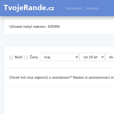
Seznamka
Inzeráty
Uživatel nebyl nalezen. 426995
Muži
Ženy
Chceš mít více zájemců o seznámení? Nastav si seznamovací i