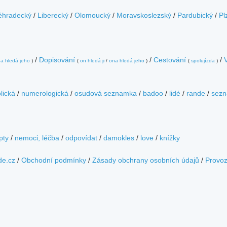
éhradecký
/
Liberecký
/
Olomoucký
/
Moravskoslezský
/
Pardubický
/
Pl
/
Dopisování
/
Cestování
/
a hledá jeho
)
(
on hledá ji
/
ona hledá jeho
)
(
spolujízda
)
lická
/
numerologická
/
osudová seznamka
/
badoo
/
lidé
/
rande
/
sezn
pty
/
nemoci, léčba
/
odpovídat
/
damokles
/
love
/
knížky
de.cz
/
Obchodní podmínky
/
Zásady obchrany osobních údajů
/
Provo