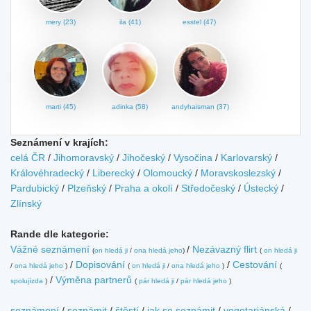
mery (23)
ila (41)
esstel (47)
marti (45)
adinka (58)
andyhaisman (37)
Seznámení v krajích:
celá ČR
/
Jihomoravský
/
Jihočeský
/
Vysočina
/
Karlovarský
/
Královéhradecký
/
Liberecký
/
Olomoucký
/
Moravskoslezský
/
Pardubický
/
Plzeňský
/
Praha a okolí
/
Středočeský
/
Ústecký
/
Zlínský
Rande dle kategorie:
Vážné seznámení
/
Nezávazný flirt
(
on hledá ji
/
ona hledá jeho
)
(
on hledá ji
/
Dopisování
/
Cestování
/
ona hledá jeho
)
(
on hledá ji
/
ona hledá jeho
)
(
/
Výměna partnerů
spolujízda
)
(
pár hledá ji
/
pár hledá jeho
)
seznámení
/
seznámit
/
štěstí
/
jak se seznámit
/
vegetariánská
/