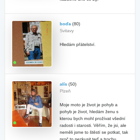
boďa
(80)
Svitavy
Hledám přátelství.
alís
(50)
Plzeň
Moje moto je život je pohyb a
pohyb je život, hledám ženu s
kterou bych mohl prožívat všední
radosti i starosti. Věřím, že jsi, ale
neměli jsme to štěstí se potkat, tak
proč to nezkusit teď a trochu