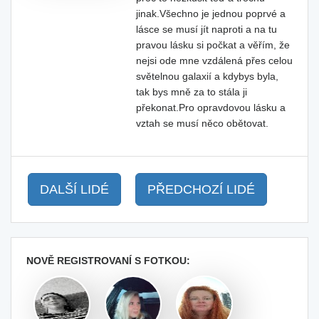
jinak.Všechno je jednou poprvé a
lásce se musí jít naproti a na tu
pravou lásku si počkat a věřím, že
nejsi ode mne vzdálená přes celou
světelnou galaxií a kdybys byla,
tak bys mně za to stála ji
překonat.Pro opravdovou lásku a
vztah se musí něco obětovat.
DALŠÍ LIDÉ
PŘEDCHOZÍ LIDÉ
NOVĚ REGISTROVANÍ S FOTKOU: