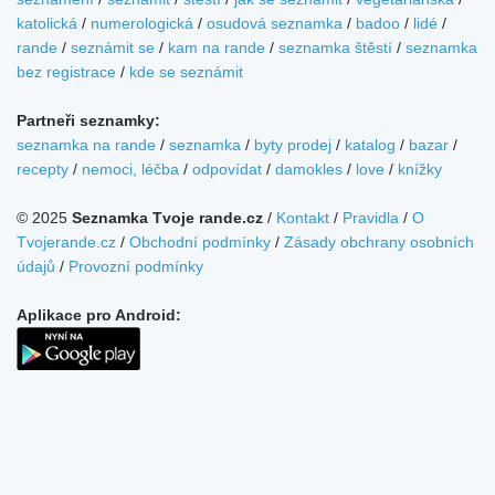
katolická
/
numerologická
/
osudová seznamka
/
badoo
/
lidé
/
rande
/
seznámit se
/
kam na rande
/
seznamka štěstí
/
seznamka
bez registrace
/
kde se seznámit
Partneři seznamky:
seznamka na rande
/
seznamka
/
byty prodej
/
katalog
/
bazar
/
recepty
/
nemoci, léčba
/
odpovídat
/
damokles
/
love
/
knížky
© 2025
Seznamka Tvoje rande.cz
/
Kontakt
/
Pravidla
/
O
Tvojerande.cz
/
Obchodní podmínky
/
Zásady obchrany osobních
údajů
/
Provozní podmínky
Aplikace pro Android: