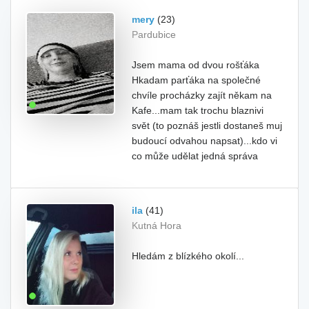
mery
(23)
Pardubice
Jsem mama od dvou rošťáka
Hkadam parťáka na společné
chvíle procházky zajít někam na
Kafe...mam tak trochu blaznivi
svět (to poznáš jestli dostaneš muj
budoucí odvahou napsat)...kdo vi
co může udělat jedná správa
ila
(41)
Kutná Hora
Hledám z blízkého okolí...