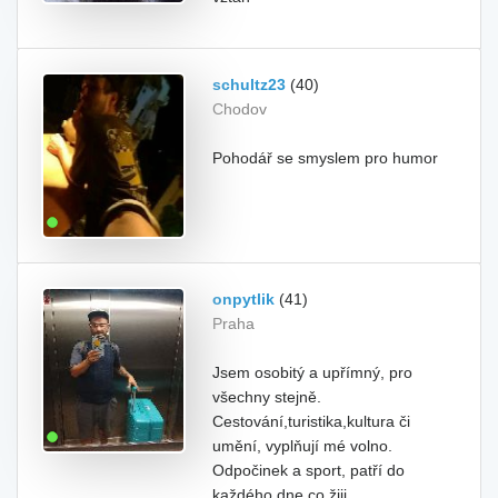
schultz23
(40)
Chodov
Pohodář se smyslem pro humor
onpytlik
(41)
Praha
Jsem osobitý a upřímný, pro
všechny stejně.
Cestování,turistika,kultura či
umění, vyplňují mé volno.
Odpočinek a sport, patří do
každého dne co žiji.