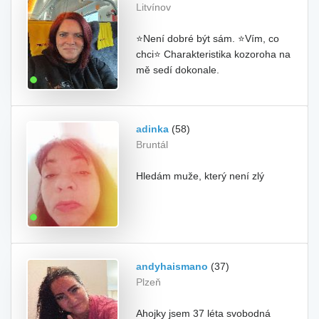
Litvínov
⭐Není dobré být sám. ⭐Vím, co
chci⭐ Charakteristika kozoroha na
mě sedí dokonale.
adinka
(58)
Bruntál
Hledám muže, který není zlý
andyhaismano
(37)
Plzeň
Ahojky jsem 37 léta svobodná