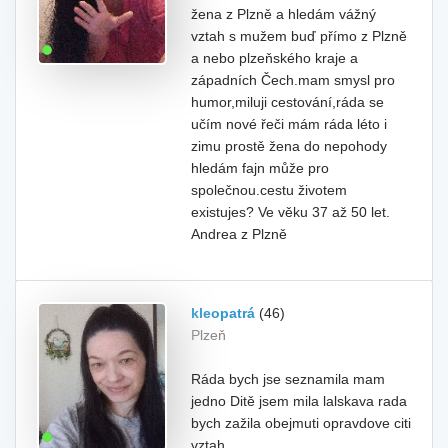
žena z Plzně a hledám vážný
vztah s mužem buď přímo z Plzně
a nebo plzeňského kraje a
západních Čech.mam smysl pro
humor,miluji cestování,ráda se
učím nové řeči mám ráda léto i
zimu prostě žena do nepohody
hledám fajn může pro
společnou.cestu životem
existujes? Ve věku 37 až 50 let.
Andrea z Plzně
kleopatrá
(46)
Plzeň
Ráda bych jse seznamila mam
jedno Ditě jsem mila lalskava rada
bych zažila obejmuti opravdove citi
vztah