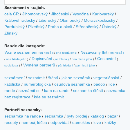
Seznámení v krajích:
celá ČR
/
Jihomoravský
/
Jihočeský
/
Vysočina
/
Karlovarský
/
Královéhradecký
/
Liberecký
/
Olomoucký
/
Moravskoslezský
/
Pardubický
/
Plzeňský
/
Praha a okolí
/
Středočeský
/
Ústecký
/
Zlínský
Rande dle kategorie:
Vážné seznámení
/
Nezávazný flirt
(
on hledá ji
/
ona hledá jeho
)
(
on hledá ji
/
Dopisování
/
Cestování
/
ona hledá jeho
)
(
on hledá ji
/
ona hledá jeho
)
(
/
Výměna partnerů
spolujízda
)
(
pár hledá ji
/
pár hledá jeho
)
seznámení
/
seznámit
/
štěstí
/
jak se seznámit
/
vegetariánská
/
katolická
/
numerologická
/
osudová seznamka
/
badoo
/
lidé
/
rande
/
seznámit se
/
kam na rande
/
seznamka štěstí
/
seznamka
bez registrace
/
kde se seznámit
Partneři seznamky:
seznamka na rande
/
seznamka
/
byty prodej
/
katalog
/
bazar
/
recepty
/
nemoci, léčba
/
odpovídat
/
damokles
/
love
/
knížky