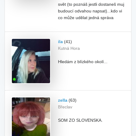
svět (to poznáš jestli dostaneš muj
budoucí odvahou napsat)...kdo vi
co může udělat jedná správa
ila
(41)
Kutná Hora
Hledám z blízkého okolí...
zella
(63)
Břeclav
SOM ZO SLOVENSKA.