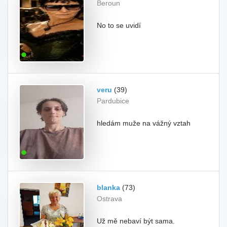
Beroun
No to se uvidí
veru
(39)
Pardubice
hledám muže na vážný vztah
blanka
(73)
Ostrava
Už mě nebaví být sama.