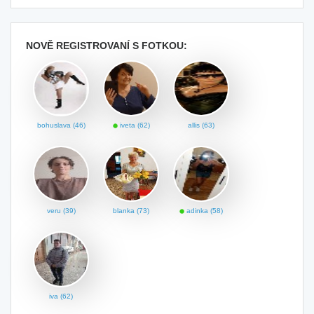
NOVĚ REGISTROVANÍ S FOTKOU:
bohuslava (46)
iveta (62)
allis (63)
veru (39)
blanka (73)
adinka (58)
iva (62)