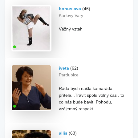
bohuslava
(46)
Karlovy Vary
Vážný vztah
iveta
(62)
Pardubice
Ráda bych našla kamaráda,
přítele...Trávit spolu volný čas , to
co nás bude bavit. Pohodu,
vzájemný respekt.
allis
(63)