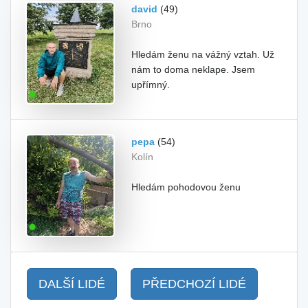
david
(49)
Brno
Hledám ženu na vážný vztah. Už
nám to doma neklape. Jsem
upřímný.
pepa
(54)
Kolín
Hledám pohodovou ženu
DALŠÍ LIDÉ
PŘEDCHOZÍ LIDÉ