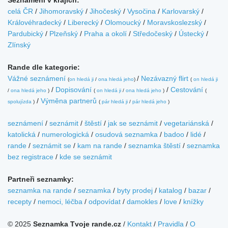
Seznámení v krajích:
celá ČR
/
Jihomoravský
/
Jihočeský
/
Vysočina
/
Karlovarský
/
Královéhradecký
/
Liberecký
/
Olomoucký
/
Moravskoslezský
/
Pardubický
/
Plzeňský
/
Praha a okolí
/
Středočeský
/
Ústecký
/
Zlínský
Rande dle kategorie:
Vážné seznámení
/
Nezávazný flirt
(
on hledá ji
/
ona hledá jeho
)
(
on hledá ji
/
Dopisování
/
Cestování
/
ona hledá jeho
)
(
on hledá ji
/
ona hledá jeho
)
(
/
Výměna partnerů
spolujízda
)
(
pár hledá ji
/
pár hledá jeho
)
seznámení
/
seznámit
/
štěstí
/
jak se seznámit
/
vegetariánská
/
katolická
/
numerologická
/
osudová seznamka
/
badoo
/
lidé
/
rande
/
seznámit se
/
kam na rande
/
seznamka štěstí
/
seznamka
bez registrace
/
kde se seznámit
Partneři seznamky:
seznamka na rande
/
seznamka
/
byty prodej
/
katalog
/
bazar
/
recepty
/
nemoci, léčba
/
odpovídat
/
damokles
/
love
/
knížky
© 2025
Seznamka Tvoje rande.cz
/
Kontakt
/
Pravidla
/
O