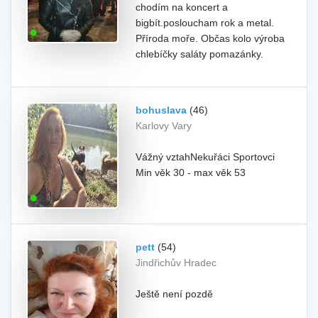
chodím na koncert a
bigbít.posloucham rok a metal.
Příroda moře. Občas kolo výroba
chlebíčky saláty pomazánky.
bohuslava
(46)
Karlovy Vary
Vážný vztahNekuřáci Sportovci
Min věk 30 - max věk 53
pett
(54)
Jindřichův Hradec
Ještě není pozdě