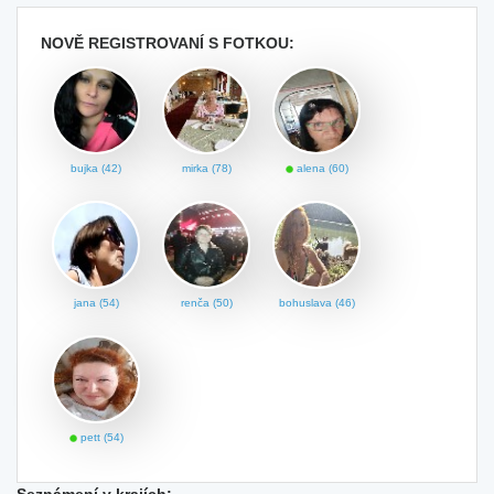
NOVĚ REGISTROVANÍ S FOTKOU:
bujka (42)
mirka (78)
alena (60)
jana (54)
renča (50)
bohuslava (46)
pett (54)