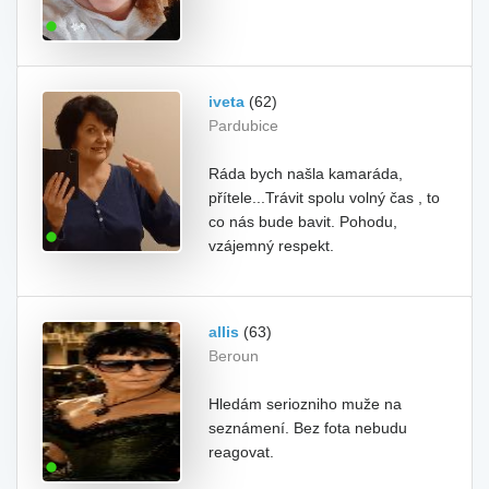
iveta
(62)
Pardubice
Ráda bych našla kamaráda,
přítele...Trávit spolu volný čas , to
co nás bude bavit. Pohodu,
vzájemný respekt.
allis
(63)
Beroun
Hledám seriozniho muže na
seznámení. Bez fota nebudu
reagovat.