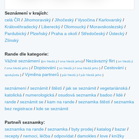
Seznámení v krajích:
celá ČR
/
Jihomoravský
/
Jihočeský
/
Vysočina
/
Karlovarský
/
Královéhradecký
/
Liberecký
/
Olomoucký
/
Moravskoslezský
/
Pardubický
/
Plzeňský
/
Praha a okolí
/
Středočeský
/
Ústecký
/
Zlínský
Rande dle kategorie:
Vážné seznámení
/
Nezávazný flirt
(
on hledá ji
/
ona hledá jeho
)
(
on hledá ji
/
Dopisování
/
Cestování
/
ona hledá jeho
)
(
on hledá ji
/
ona hledá jeho
)
(
/
Výměna partnerů
spolujízda
)
(
pár hledá ji
/
pár hledá jeho
)
seznámení
/
seznámit
/
štěstí
/
jak se seznámit
/
vegetariánská
/
katolická
/
numerologická
/
osudová seznamka
/
badoo
/
lidé
/
rande
/
seznámit se
/
kam na rande
/
seznamka štěstí
/
seznamka
bez registrace
/
kde se seznámit
Partneři seznamky:
seznamka na rande
/
seznamka
/
byty prodej
/
katalog
/
bazar
/
recepty
/
nemoci, léčba
/
odpovídat
/
damokles
/
love
/
knížky