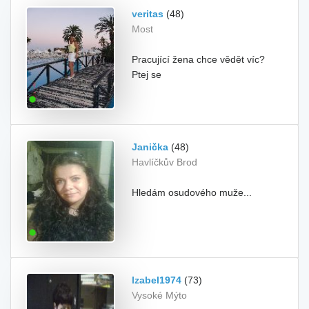
veritas
(48)
Most
Pracující žena chce vědět víc?
Ptej se
Janička
(48)
Havlíčkův Brod
Hledám osudového muže...
Izabel1974
(73)
Vysoké Mýto