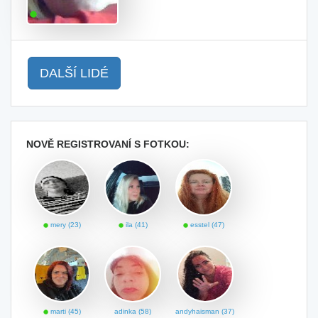
DALŠÍ LIDÉ
NOVĚ REGISTROVANÍ S FOTKOU:
mery (23)
ila (41)
esstel (47)
marti (45)
adinka (58)
andyhaisman (37)