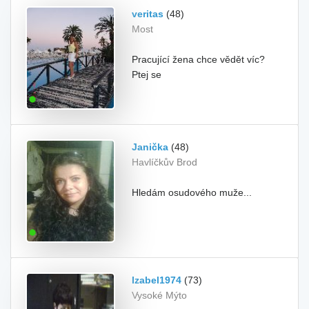
veritas
(48)
Most
Pracující žena chce vědět víc?
Ptej se
Janička
(48)
Havlíčkův Brod
Hledám osudového muže...
Izabel1974
(73)
Vysoké Mýto