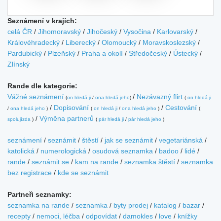
Seznámení v krajích:
celá ČR
/
Jihomoravský
/
Jihočeský
/
Vysočina
/
Karlovarský
/
Královéhradecký
/
Liberecký
/
Olomoucký
/
Moravskoslezský
/
Pardubický
/
Plzeňský
/
Praha a okolí
/
Středočeský
/
Ústecký
/
Zlínský
Rande dle kategorie:
Vážné seznámení
/
Nezávazný flirt
(
on hledá ji
/
ona hledá jeho
)
(
on hledá ji
/
Dopisování
/
Cestování
/
ona hledá jeho
)
(
on hledá ji
/
ona hledá jeho
)
(
/
Výměna partnerů
spolujízda
)
(
pár hledá ji
/
pár hledá jeho
)
seznámení
/
seznámit
/
štěstí
/
jak se seznámit
/
vegetariánská
/
katolická
/
numerologická
/
osudová seznamka
/
badoo
/
lidé
/
rande
/
seznámit se
/
kam na rande
/
seznamka štěstí
/
seznamka
bez registrace
/
kde se seznámit
Partneři seznamky:
seznamka na rande
/
seznamka
/
byty prodej
/
katalog
/
bazar
/
recepty
/
nemoci, léčba
/
odpovídat
/
damokles
/
love
/
knížky