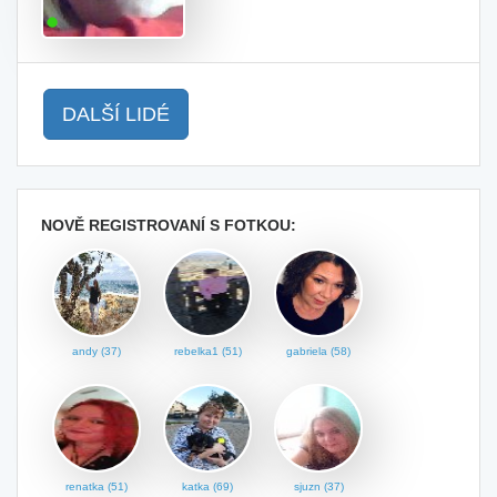
DALŠÍ LIDÉ
NOVĚ REGISTROVANÍ S FOTKOU:
andy (37)
rebelka1 (51)
gabriela (58)
renatka (51)
katka (69)
sjuzn (37)