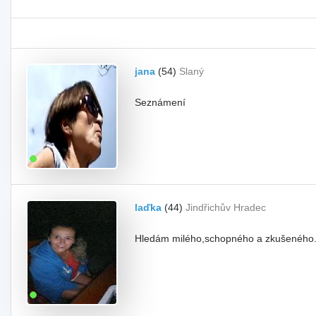
jana
(54)
Slaný
Seznámení
laďka
(44)
Jindřichův Hradec
Hledám milého,schopného a zkušeného. 