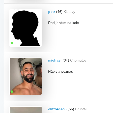
petr
(46)
Klatovy
Rád jezdím na kole
michael
(34)
Chomutov
Nápis a poznáš
clifford456
(56)
Bruntál