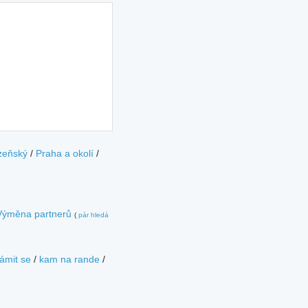
zeňský
/
Praha a okolí
/
Výměna partnerů
(
pár hledá
ámit se
/
kam na rande
/