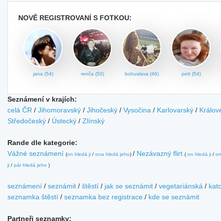
NOVĚ REGISTROVANÍ S FOTKOU:
jana (54)
renča (50)
bohuslava (46)
pett (54)
Seznámení v krajích:
celá ČR
/
Jihomoravský
/
Jihočeský
/
Vysočina
/
Karlovarský
/
Králov
Středočeský
/
Ústecký
/
Zlínský
Rande dle kategorie:
Vážné seznámení
/
Nezávazný flirt
(
on hledá ji
/
ona hledá jeho
)
(
on hledá ji
/
on
ji
/
pár hledá jeho
)
seznámení
/
seznámit
/
štěstí
/
jak se seznámit
/
vegetariánská
/
kato
seznamka štěstí
/
seznamka bez registrace
/
kde se seznámit
Partneři seznamky: