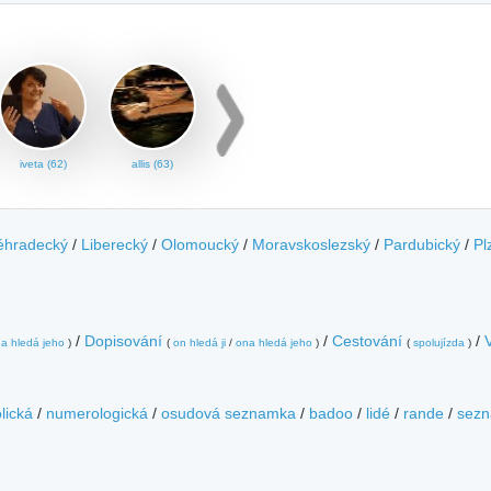
iveta (62)
allis (63)
éhradecký
/
Liberecký
/
Olomoucký
/
Moravskoslezský
/
Pardubický
/
Pl
/
Dopisování
/
Cestování
/
a hledá jeho
)
(
on hledá ji
/
ona hledá jeho
)
(
spolujízda
)
lická
/
numerologická
/
osudová seznamka
/
badoo
/
lidé
/
rande
/
sezn