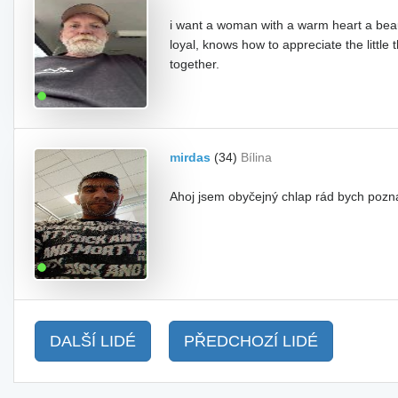
i want a woman with a warm heart a beau
loyal, knows how to appreciate the little
together.
mirdas
(34)
Bílina
Ahoj jsem obyčejný chlap rád bych pozna
DALŠÍ LIDÉ
PŘEDCHOZÍ LIDÉ