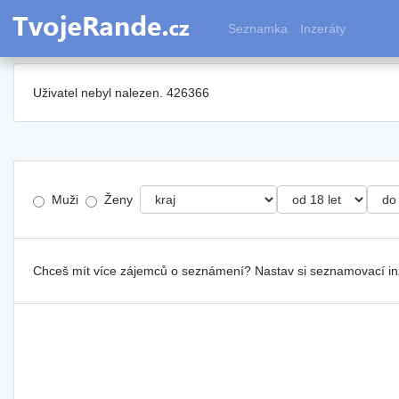
Seznamka
Inzeráty
Uživatel nebyl nalezen. 426366
Muži
Ženy
Chceš mít více zájemců o seznámení? Nastav si seznamovací i