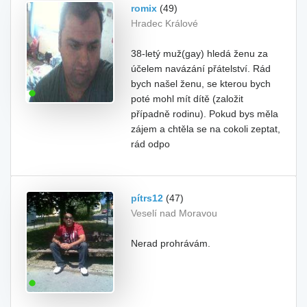
romix
(49)
Hradec Králové
38-letý muž(gay) hledá ženu za
účelem navázání přátelství. Rád
bych našel ženu, se kterou bych
poté mohl mít dítě (založit
případně rodinu). Pokud bys měla
zájem a chtěla se na cokoli zeptat,
rád odpo
pítrs12
(47)
Veselí nad Moravou
Nerad prohrávám.