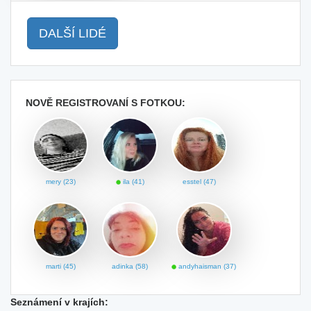
DALŠÍ LIDÉ
NOVĚ REGISTROVANÍ S FOTKOU:
mery (23)
ila (41)
esstel (47)
marti (45)
adinka (58)
andyhaisman (37)
Seznámení v krajích: