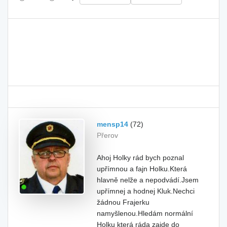
mensp14
(72)
Přerov
Ahoj Holky rád bych poznal
upřímnou a fajn Holku.Která
hlavně nelže a nepodvádí.Jsem
upřímnej a hodnej Kluk.Nechci
žádnou Frajerku
namyšlenou.Hledám normální
Holku která ráda zajde do