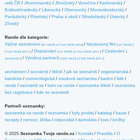
celá ČR
/
Jihomoravský
/
Jihočeský
/
Vysočina
/
Karlovarský
/
Královéhradecký
/
Liberecký
/
Olomoucký
/
Moravskoslezský
/
Pardubický
/
Plzeňský
/
Praha a okolí
/
Středočeský
/
Ústecký
/
Zlínský
Rande dle kategorie:
Vážné seznámení
/
Nezávazný flirt
(
on hledá ji
/
ona hledá jeho
)
(
on hledá ji
/
Dopisování
/
Cestování
/
ona hledá jeho
)
(
on hledá ji
/
ona hledá jeho
)
(
/
Výměna partnerů
spolujízda
)
(
pár hledá ji
/
pár hledá jeho
)
seznámení
/
seznámit
/
štěstí
/
jak se seznámit
/
vegetariánská
/
katolická
/
numerologická
/
osudová seznamka
/
badoo
/
lidé
/
rande
/
seznámit se
/
kam na rande
/
seznamka štěstí
/
seznamka
bez registrace
/
kde se seznámit
Partneři seznamky:
seznamka na rande
/
seznamka
/
byty prodej
/
katalog
/
bazar
/
recepty
/
nemoci, léčba
/
odpovídat
/
damokles
/
love
/
knížky
© 2025
Seznamka Tvoje rande.cz
/
Kontakt
/
Pravidla
/
O