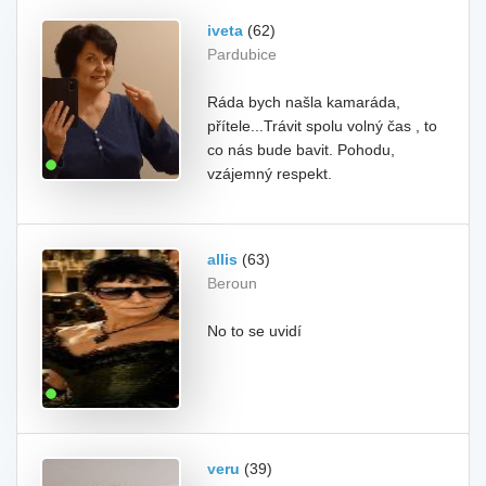
iveta
(62)
Pardubice
Ráda bych našla kamaráda,
přítele...Trávit spolu volný čas , to
co nás bude bavit. Pohodu,
vzájemný respekt.
allis
(63)
Beroun
No to se uvidí
veru
(39)