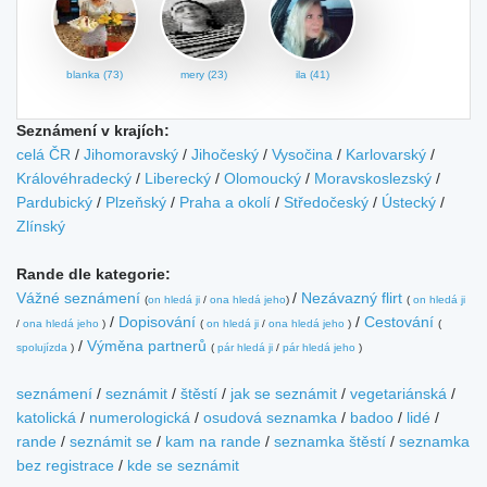
blanka (73)
mery (23)
ila (41)
Seznámení v krajích:
celá ČR
/
Jihomoravský
/
Jihočeský
/
Vysočina
/
Karlovarský
/
Královéhradecký
/
Liberecký
/
Olomoucký
/
Moravskoslezský
/
Pardubický
/
Plzeňský
/
Praha a okolí
/
Středočeský
/
Ústecký
/
Zlínský
Rande dle kategorie:
Vážné seznámení
/
Nezávazný flirt
(
on hledá ji
/
ona hledá jeho
)
(
on hledá ji
/
Dopisování
/
Cestování
/
ona hledá jeho
)
(
on hledá ji
/
ona hledá jeho
)
(
/
Výměna partnerů
spolujízda
)
(
pár hledá ji
/
pár hledá jeho
)
seznámení
/
seznámit
/
štěstí
/
jak se seznámit
/
vegetariánská
/
katolická
/
numerologická
/
osudová seznamka
/
badoo
/
lidé
/
rande
/
seznámit se
/
kam na rande
/
seznamka štěstí
/
seznamka
bez registrace
/
kde se seznámit