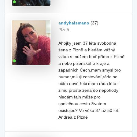
andyhaismano
(37)
Plzeň
Ahojky jsem 37 léta svobodná
žena z Plzně a hledám vážný
vztah s mužem buď přímo z Plzně
a nebo plzeňského kraje a
západních Čech.mam smysl pro
humor,miluji cestování,ráda se
učím nové řeči mám ráda léto i
zimu prostě žena do nepohody
hledám fajn může pro
společnou.cestu životem
existujes? Ve věku 37 až 50 let.
Andrea z Plzně