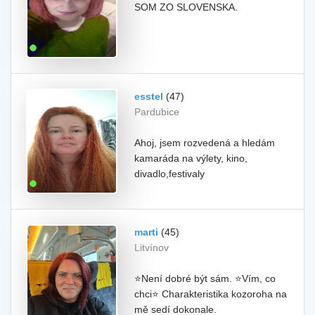
SOM ZO SLOVENSKA.
esstel
(47)
Pardubice
Ahoj, jsem rozvedená a hledám
kamaráda na výlety, kino,
divadlo,festivaly
marti
(45)
Litvínov
⭐Není dobré být sám. ⭐Vím, co
chci⭐ Charakteristika kozoroha na
mě sedí dokonale.