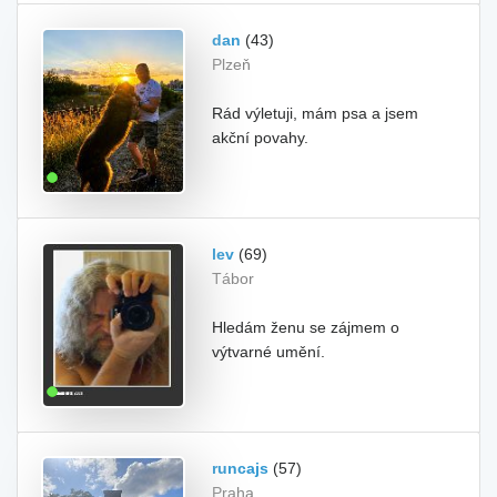
dan
(43)
Plzeň
Rád výletuji, mám psa a jsem
akční povahy.
lev
(69)
Tábor
Hledám ženu se zájmem o
výtvarné umění.
runcajs
(57)
Praha