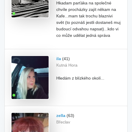
Hkadam parťáka na společné
chvíle procházky zajít někam na
Kafe...mam tak trochu blaznivi
svět (to poznáš jestli dostaneš muj
budoucí odvahou napsat)...kdo vi
co může udělat jedná správa
ila
(41)
Kutná Hora
Hledám z blízkého okolí...
zella
(63)
Břeclav