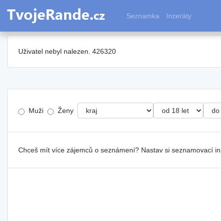
Seznamka
Inzeráty
Uživatel nebyl nalezen. 426320
Muži
Ženy
Chceš mít více zájemců o seznámení? Nastav si seznamovací i