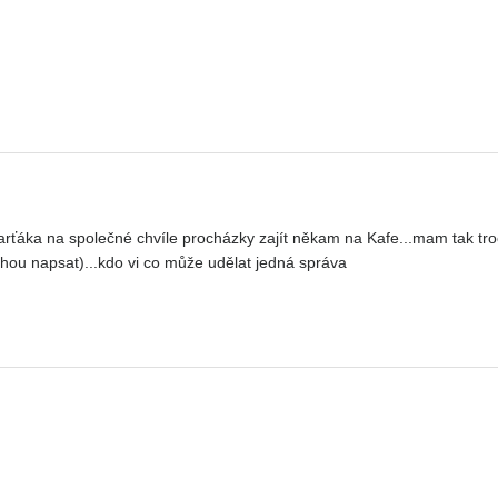
ka na společné chvíle procházky zajít někam na Kafe...mam tak troch
hou napsat)...kdo vi co může udělat jedná správa