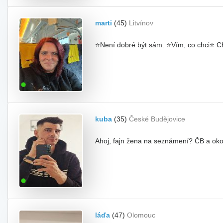
marti
(45)
Litvínov
⭐Není dobré být sám. ⭐Vím, co chci⭐ Ch
kuba
(35)
České Budějovice
Ahoj, fajn žena na seznámení? ČB a okolí
láďa
(47)
Olomouc