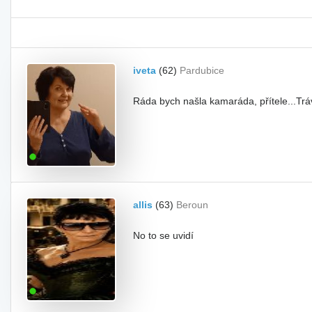
iveta
(62)
Pardubice
Ráda bych našla kamaráda, přítele...Tráv
allis
(63)
Beroun
No to se uvidí