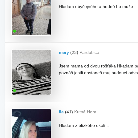
Hledám obyčejného a hodné ho muže.
mery
(23)
Pardubice
Jsem mama od dvou rošťáka Hkadam parťá
poznáš jestli dostaneš muj budoucí odva
ila
(41)
Kutná Hora
Hledám z blízkého okolí...