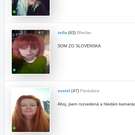
zella
(63)
Břeclav
SOM ZO SLOVENSKA.
esstel
(47)
Pardubice
Ahoj, jsem rozvedená a hledám kamaráda n