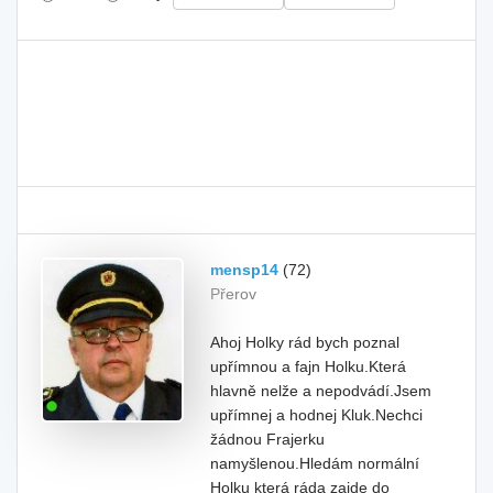
mensp14
(72)
Přerov
Ahoj Holky rád bych poznal
upřímnou a fajn Holku.Která
hlavně nelže a nepodvádí.Jsem
upřímnej a hodnej Kluk.Nechci
žádnou Frajerku
namyšlenou.Hledám normální
Holku která ráda zajde do