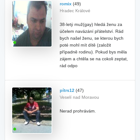
romix
(49)
Hradec Králové
38-letý muž(gay) hledá ženu za
účelem navázání přátelství. Rád
bych našel ženu, se kterou bych
poté mohl mít dítě (založit
případně rodinu). Pokud bys měla
zájem a chtěla se na cokoli zeptat,
rád odpo
pítrs12
(47)
Veselí nad Moravou
Nerad prohrávám.