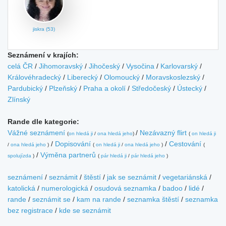
jiskra (53)
Seznámení v krajích:
celá ČR
/
Jihomoravský
/
Jihočeský
/
Vysočina
/
Karlovarský
/
Královéhradecký
/
Liberecký
/
Olomoucký
/
Moravskoslezský
/
Pardubický
/
Plzeňský
/
Praha a okolí
/
Středočeský
/
Ústecký
/
Zlínský
Rande dle kategorie:
Vážné seznámení
/
Nezávazný flirt
(
on hledá ji
/
ona hledá jeho
)
(
on hledá ji
/
Dopisování
/
Cestování
/
ona hledá jeho
)
(
on hledá ji
/
ona hledá jeho
)
(
/
Výměna partnerů
spolujízda
)
(
pár hledá ji
/
pár hledá jeho
)
seznámení
/
seznámit
/
štěstí
/
jak se seznámit
/
vegetariánská
/
katolická
/
numerologická
/
osudová seznamka
/
badoo
/
lidé
/
rande
/
seznámit se
/
kam na rande
/
seznamka štěstí
/
seznamka
bez registrace
/
kde se seznámit