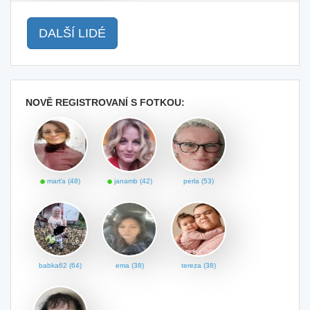
DALŠÍ LIDÉ
NOVĚ REGISTROVANÍ S FOTKOU:
marťa (48)
janamb (42)
perla (53)
babka62 (64)
ema (38)
tereza (38)