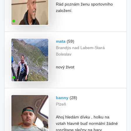
Rád poznám ženu sportovního
založení.
mata
(59)
Brandýs nad Labem-Stará
Boleslav
nový život
banny
(28)
Plzeň
Ahoj hledám dívku , holku na
vztah hlavně buď normální žádné
roszlitane slečny na bary