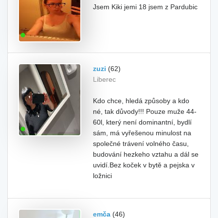
Jsem Kiki jemi 18 jsem z Pardubic
zuzi
(62)
Liberec
Kdo chce, hledá způsoby a kdo
né, tak důvody!!! Pouze muže 44-
60l, který není dominantní, bydlí
sám, má vyřešenou minulost na
společné trávení volného času,
budování hezkeho vztahu a dál se
uvidí.Bez koček v bytě a pejska v
ložnici
emča
(46)