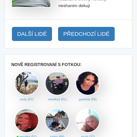
neshanim dekuji
DALŠÍ LIDÉ
PŘEDCHOZÍ LIDÉ
NOVĚ REGISTROVANÍ S FOTKOU:
andy (37)
rebelka1 (51)
gabriela (58)
renatka (51)
katka (69)
sjuzn (37)