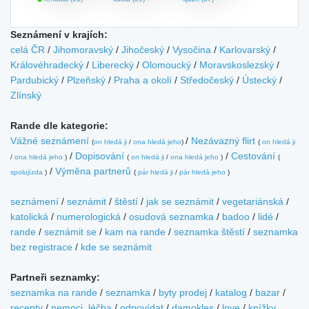
Seznámení v krajích:
celá ČR
/
Jihomoravský
/
Jihočeský
/
Vysočina
/
Karlovarský
/
Královéhradecký
/
Liberecký
/
Olomoucký
/
Moravskoslezský
/
Pardubický
/
Plzeňský
/
Praha a okolí
/
Středočeský
/
Ústecký
/
Zlínský
Rande dle kategorie:
Vážné seznámení
/
Nezávazný flirt
(
on hledá ji
/
ona hledá jeho
)
(
on hledá ji
/
Dopisování
/
Cestování
/
ona hledá jeho
)
(
on hledá ji
/
ona hledá jeho
)
(
/
Výměna partnerů
spolujízda
)
(
pár hledá ji
/
pár hledá jeho
)
seznámení
/
seznámit
/
štěstí
/
jak se seznámit
/
vegetariánská
/
katolická
/
numerologická
/
osudová seznamka
/
badoo
/
lidé
/
rande
/
seznámit se
/
kam na rande
/
seznamka štěstí
/
seznamka
bez registrace
/
kde se seznámit
Partneři seznamky:
seznamka na rande
/
seznamka
/
byty prodej
/
katalog
/
bazar
/
recepty
/
nemoci, léčba
/
odpovídat
/
damokles
/
love
/
knížky