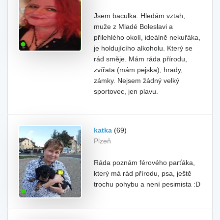
Jsem baculka. Hledám vztah,
muže z Mladé Boleslavi a
přilehlého okolí, ideálně nekuřáka,
je holdujícího alkoholu. Který se
rád směje. Mám ráda přírodu,
zvířata (mám pejska), hrady,
zámky. Nejsem žádný velký
sportovec, jen plavu.
katka
(69)
Plzeň
Ráda poznám férového parťáka,
který má rád přírodu, psa, ještě
trochu pohybu a není pesimista :D