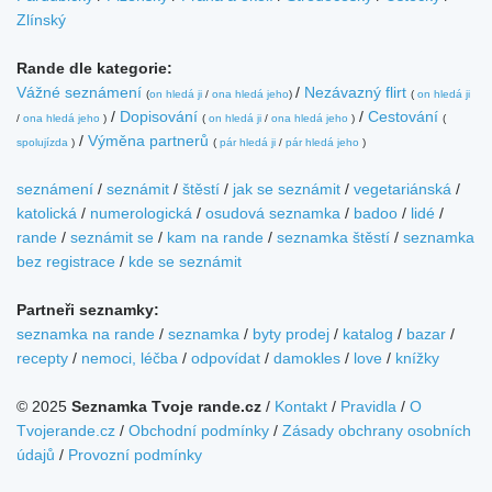
Zlínský
Rande dle kategorie:
Vážné seznámení
/
Nezávazný flirt
(
on hledá ji
/
ona hledá jeho
)
(
on hledá ji
/
Dopisování
/
Cestování
/
ona hledá jeho
)
(
on hledá ji
/
ona hledá jeho
)
(
/
Výměna partnerů
spolujízda
)
(
pár hledá ji
/
pár hledá jeho
)
seznámení
/
seznámit
/
štěstí
/
jak se seznámit
/
vegetariánská
/
katolická
/
numerologická
/
osudová seznamka
/
badoo
/
lidé
/
rande
/
seznámit se
/
kam na rande
/
seznamka štěstí
/
seznamka
bez registrace
/
kde se seznámit
Partneři seznamky:
seznamka na rande
/
seznamka
/
byty prodej
/
katalog
/
bazar
/
recepty
/
nemoci, léčba
/
odpovídat
/
damokles
/
love
/
knížky
© 2025
Seznamka Tvoje rande.cz
/
Kontakt
/
Pravidla
/
O
Tvojerande.cz
/
Obchodní podmínky
/
Zásady obchrany osobních
údajů
/
Provozní podmínky