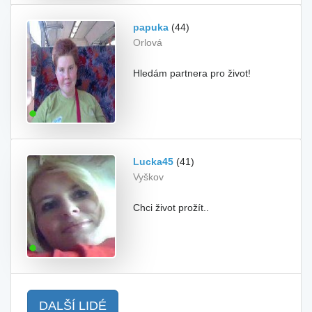
papuka
(44)
Orlová
Hledám partnera pro život!
Lucka45
(41)
Vyškov
Chci život prožít..
DALŠÍ LIDÉ