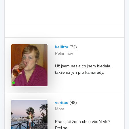
kellitta
(72)
Pelhřimov
Už jsem našla co jsem hledala,
takže už jen pro kamarády.
veritas
(48)
Most
Pracující žena chce vědět víc?
Ptej se