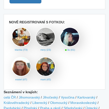
NOVĚ REGISTROVANÍ S FOTKOU:
blanka (73)
mery (23)
ila (41)
esstel (47)
marti (45)
Seznámení v krajích:
celá ČR
/
Jihomoravský
/
Jihočeský
/
Vysočina
/
Karlovarský
/
Královéhradecký
/
Liberecký
/
Olomoucký
/
Moravskoslezský
/
Pardubický
/
Plzeňský
/
Praha a okolí
/
Středočeský
/
Ústecký
/