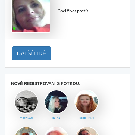
Chci život prožít..
DALŠÍ LIDÉ
NOVĚ REGISTROVANÍ S FOTKOU:
mery (23)
ila (41)
esstel (47)