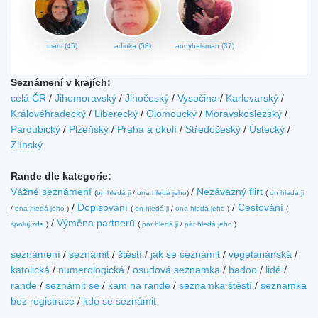
marti (45)
adinka (58)
andyhaisman (37)
Seznámení v krajích:
celá ČR
/
Jihomoravský
/
Jihočeský
/
Vysočina
/
Karlovarský
/
Královéhradecký
/
Liberecký
/
Olomoucký
/
Moravskoslezský
/
Pardubický
/
Plzeňský
/
Praha a okolí
/
Středočeský
/
Ústecký
/
Zlínský
Rande dle kategorie:
Vážné seznámení
/
Nezávazný flirt
(
on hledá ji
/
ona hledá jeho
)
(
on hledá ji
/
Dopisování
/
Cestování
/
ona hledá jeho
)
(
on hledá ji
/
ona hledá jeho
)
(
/
Výměna partnerů
spolujízda
)
(
pár hledá ji
/
pár hledá jeho
)
seznámení
/
seznámit
/
štěstí
/
jak se seznámit
/
vegetariánská
/
katolická
/
numerologická
/
osudová seznamka
/
badoo
/
lidé
/
rande
/
seznámit se
/
kam na rande
/
seznamka štěstí
/
seznamka
bez registrace
/
kde se seznámit