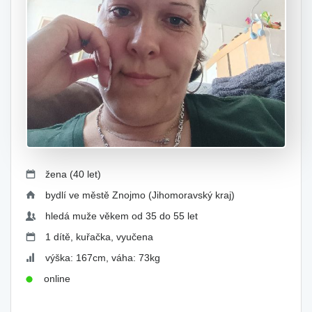
žena (40 let)
bydlí ve městě Znojmo (Jihomoravský kraj)
hledá muže věkem od 35 do 55 let
1 dítě, kuřačka, vyučena
výška: 167cm, váha: 73kg
online